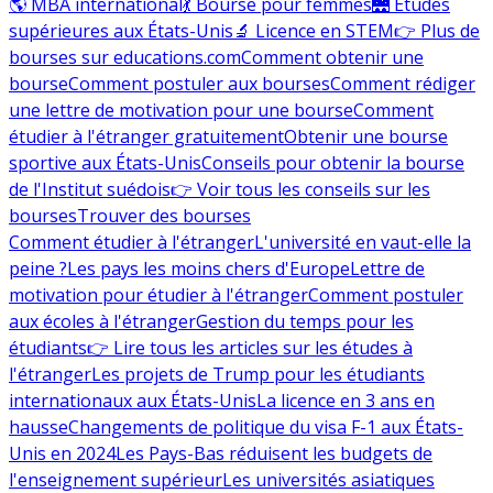
🌎 MBA international
💃 Bourse pour femmes
🌉 Études
supérieures aux États-Unis
🔬 Licence en STEM
👉 Plus de
bourses sur educations.com
Comment obtenir une
bourse
Comment postuler aux bourses
Comment rédiger
une lettre de motivation pour une bourse
Comment
étudier à l'étranger gratuitement
Obtenir une bourse
sportive aux États-Unis
Conseils pour obtenir la bourse
de l'Institut suédois
👉 Voir tous les conseils sur les
bourses
Trouver des bourses
Comment étudier à l'étranger
L'université en vaut-elle la
peine ?
Les pays les moins chers d'Europe
Lettre de
motivation pour étudier à l'étranger
Comment postuler
aux écoles à l'étranger
Gestion du temps pour les
étudiants
👉 Lire tous les articles sur les études à
l'étranger
Les projets de Trump pour les étudiants
internationaux aux États-Unis
La licence en 3 ans en
hausse
Changements de politique du visa F-1 aux États-
Unis en 2024
Les Pays-Bas réduisent les budgets de
l'enseignement supérieur
Les universités asiatiques