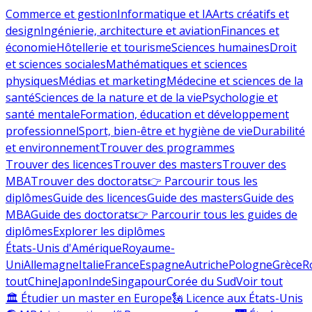
Commerce et gestion
Informatique et IA
Arts créatifs et
design
Ingénierie, architecture et aviation
Finances et
économie
Hôtellerie et tourisme
Sciences humaines
Droit
et sciences sociales
Mathématiques et sciences
physiques
Médias et marketing
Médecine et sciences de la
santé
Sciences de la nature et de la vie
Psychologie et
santé mentale
Formation, éducation et développement
professionnel
Sport, bien-être et hygiène de vie
Durabilité
et environnement
Trouver des programmes
Trouver des licences
Trouver des masters
Trouver des
MBA
Trouver des doctorats
👉 Parcourir tous les
diplômes
Guide des licences
Guide des masters
Guide des
MBA
Guide des doctorats
👉 Parcourir tous les guides de
diplômes
Explorer les diplômes
États-Unis d'Amérique
Royaume-
Uni
Allemagne
Italie
France
Espagne
Autriche
Pologne
Grèce
R
tout
Chine
Japon
Inde
Singapour
Corée du Sud
Voir tout
🏛 Étudier un master en Europe
🗽 Licence aux États-Unis