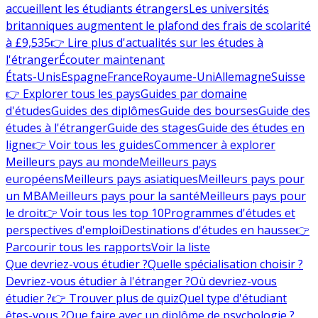
accueillent les étudiants étrangers
Les universités
britanniques augmentent le plafond des frais de scolarité
à £9,535
👉 Lire plus d'actualités sur les études à
l'étranger
Écouter maintenant
États-Unis
Espagne
France
Royaume-Uni
Allemagne
Suisse
👉 Explorer tous les pays
Guides par domaine
d'études
Guides des diplômes
Guide des bourses
Guide des
études à l'étranger
Guide des stages
Guide des études en
ligne
👉 Voir tous les guides
Commencer à explorer
Meilleurs pays au monde
Meilleurs pays
européens
Meilleurs pays asiatiques
Meilleurs pays pour
un MBA
Meilleurs pays pour la santé
Meilleurs pays pour
le droit
👉 Voir tous les top 10
Programmes d'études et
perspectives d'emploi
Destinations d'études en hausse
👉
Parcourir tous les rapports
Voir la liste
Que devriez-vous étudier ?
Quelle spécialisation choisir ?
Devriez-vous étudier à l'étranger ?
Où devriez-vous
étudier ?
👉 Trouver plus de quiz
Quel type d'étudiant
êtes-vous ?
Que faire avec un diplôme de psychologie ?