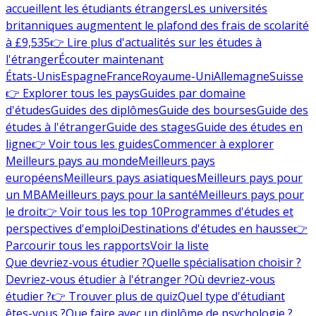
accueillent les étudiants étrangers
Les universités
britanniques augmentent le plafond des frais de scolarité
à £9,535
👉 Lire plus d'actualités sur les études à
l'étranger
Écouter maintenant
États-Unis
Espagne
France
Royaume-Uni
Allemagne
Suisse
👉 Explorer tous les pays
Guides par domaine
d'études
Guides des diplômes
Guide des bourses
Guide des
études à l'étranger
Guide des stages
Guide des études en
ligne
👉 Voir tous les guides
Commencer à explorer
Meilleurs pays au monde
Meilleurs pays
européens
Meilleurs pays asiatiques
Meilleurs pays pour
un MBA
Meilleurs pays pour la santé
Meilleurs pays pour
le droit
👉 Voir tous les top 10
Programmes d'études et
perspectives d'emploi
Destinations d'études en hausse
👉
Parcourir tous les rapports
Voir la liste
Que devriez-vous étudier ?
Quelle spécialisation choisir ?
Devriez-vous étudier à l'étranger ?
Où devriez-vous
étudier ?
👉 Trouver plus de quiz
Quel type d'étudiant
êtes-vous ?
Que faire avec un diplôme de psychologie ?