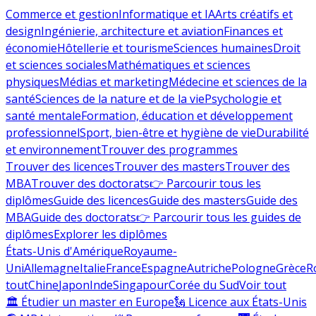
Commerce et gestion
Informatique et IA
Arts créatifs et
design
Ingénierie, architecture et aviation
Finances et
économie
Hôtellerie et tourisme
Sciences humaines
Droit
et sciences sociales
Mathématiques et sciences
physiques
Médias et marketing
Médecine et sciences de la
santé
Sciences de la nature et de la vie
Psychologie et
santé mentale
Formation, éducation et développement
professionnel
Sport, bien-être et hygiène de vie
Durabilité
et environnement
Trouver des programmes
Trouver des licences
Trouver des masters
Trouver des
MBA
Trouver des doctorats
👉 Parcourir tous les
diplômes
Guide des licences
Guide des masters
Guide des
MBA
Guide des doctorats
👉 Parcourir tous les guides de
diplômes
Explorer les diplômes
États-Unis d'Amérique
Royaume-
Uni
Allemagne
Italie
France
Espagne
Autriche
Pologne
Grèce
R
tout
Chine
Japon
Inde
Singapour
Corée du Sud
Voir tout
🏛 Étudier un master en Europe
🗽 Licence aux États-Unis