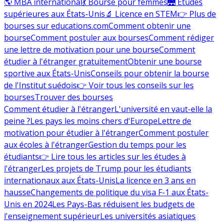
🌎 MBA international
💃 Bourse pour femmes
🌉 Études
supérieures aux États-Unis
🔬 Licence en STEM
👉 Plus de
bourses sur educations.com
Comment obtenir une
bourse
Comment postuler aux bourses
Comment rédiger
une lettre de motivation pour une bourse
Comment
étudier à l'étranger gratuitement
Obtenir une bourse
sportive aux États-Unis
Conseils pour obtenir la bourse
de l'Institut suédois
👉 Voir tous les conseils sur les
bourses
Trouver des bourses
Comment étudier à l'étranger
L'université en vaut-elle la
peine ?
Les pays les moins chers d'Europe
Lettre de
motivation pour étudier à l'étranger
Comment postuler
aux écoles à l'étranger
Gestion du temps pour les
étudiants
👉 Lire tous les articles sur les études à
l'étranger
Les projets de Trump pour les étudiants
internationaux aux États-Unis
La licence en 3 ans en
hausse
Changements de politique du visa F-1 aux États-
Unis en 2024
Les Pays-Bas réduisent les budgets de
l'enseignement supérieur
Les universités asiatiques