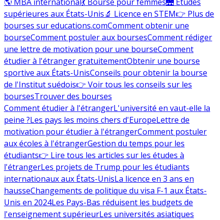
🌎 MBA international
💃 Bourse pour femmes
🌉 Études
supérieures aux États-Unis
🔬 Licence en STEM
👉 Plus de
bourses sur educations.com
Comment obtenir une
bourse
Comment postuler aux bourses
Comment rédiger
une lettre de motivation pour une bourse
Comment
étudier à l'étranger gratuitement
Obtenir une bourse
sportive aux États-Unis
Conseils pour obtenir la bourse
de l'Institut suédois
👉 Voir tous les conseils sur les
bourses
Trouver des bourses
Comment étudier à l'étranger
L'université en vaut-elle la
peine ?
Les pays les moins chers d'Europe
Lettre de
motivation pour étudier à l'étranger
Comment postuler
aux écoles à l'étranger
Gestion du temps pour les
étudiants
👉 Lire tous les articles sur les études à
l'étranger
Les projets de Trump pour les étudiants
internationaux aux États-Unis
La licence en 3 ans en
hausse
Changements de politique du visa F-1 aux États-
Unis en 2024
Les Pays-Bas réduisent les budgets de
l'enseignement supérieur
Les universités asiatiques