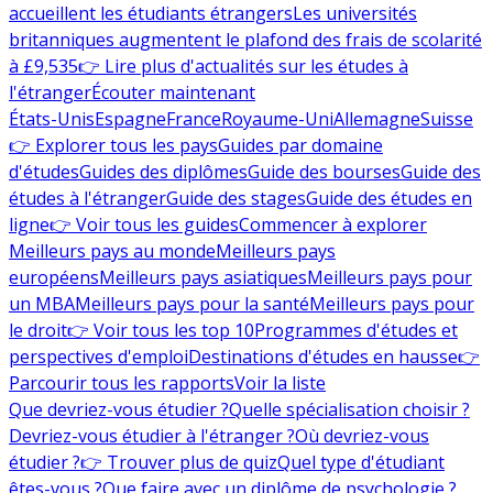
accueillent les étudiants étrangers
Les universités
britanniques augmentent le plafond des frais de scolarité
à £9,535
👉 Lire plus d'actualités sur les études à
l'étranger
Écouter maintenant
États-Unis
Espagne
France
Royaume-Uni
Allemagne
Suisse
👉 Explorer tous les pays
Guides par domaine
d'études
Guides des diplômes
Guide des bourses
Guide des
études à l'étranger
Guide des stages
Guide des études en
ligne
👉 Voir tous les guides
Commencer à explorer
Meilleurs pays au monde
Meilleurs pays
européens
Meilleurs pays asiatiques
Meilleurs pays pour
un MBA
Meilleurs pays pour la santé
Meilleurs pays pour
le droit
👉 Voir tous les top 10
Programmes d'études et
perspectives d'emploi
Destinations d'études en hausse
👉
Parcourir tous les rapports
Voir la liste
Que devriez-vous étudier ?
Quelle spécialisation choisir ?
Devriez-vous étudier à l'étranger ?
Où devriez-vous
étudier ?
👉 Trouver plus de quiz
Quel type d'étudiant
êtes-vous ?
Que faire avec un diplôme de psychologie ?