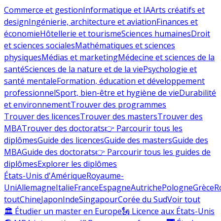
Commerce et gestion
Informatique et IA
Arts créatifs et
design
Ingénierie, architecture et aviation
Finances et
économie
Hôtellerie et tourisme
Sciences humaines
Droit
et sciences sociales
Mathématiques et sciences
physiques
Médias et marketing
Médecine et sciences de la
santé
Sciences de la nature et de la vie
Psychologie et
santé mentale
Formation, éducation et développement
professionnel
Sport, bien-être et hygiène de vie
Durabilité
et environnement
Trouver des programmes
Trouver des licences
Trouver des masters
Trouver des
MBA
Trouver des doctorats
👉 Parcourir tous les
diplômes
Guide des licences
Guide des masters
Guide des
MBA
Guide des doctorats
👉 Parcourir tous les guides de
diplômes
Explorer les diplômes
États-Unis d'Amérique
Royaume-
Uni
Allemagne
Italie
France
Espagne
Autriche
Pologne
Grèce
R
tout
Chine
Japon
Inde
Singapour
Corée du Sud
Voir tout
🏛 Étudier un master en Europe
🗽 Licence aux États-Unis