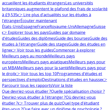
accueillent les étudiants étrangers
Les universités
britanniques augmentent le plafond des frais de scolarité
à £9,535
👉 Lire plus d'actualités sur les études à
l'étranger
Écouter maintenant
États-Unis
Espagne
France
Royaume-Uni
Allemagne
Suisse
👉 Explorer tous les pays
Guides par domaine
d'études
Guides des diplômes
Guide des bourses
Guide des
études à l'étranger
Guide des stages
Guide des études en
ligne
👉 Voir tous les guides
Commencer à explorer
Meilleurs pays au monde
Meilleurs pays
européens
Meilleurs pays asiatiques
Meilleurs pays pour
un MBA
Meilleurs pays pour la santé
Meilleurs pays pour
le droit
👉 Voir tous les top 10
Programmes d'études et
perspectives d'emploi
Destinations d'études en hausse
👉
Parcourir tous les rapports
Voir la liste
Que devriez-vous étudier ?
Quelle spécialisation choisir ?
Devriez-vous étudier à l'étranger ?
Où devriez-vous
étudier ?
👉 Trouver plus de quiz
Quel type d'étudiant
êtes-vous ?
Que faire avec un diplôme de psychologie ?