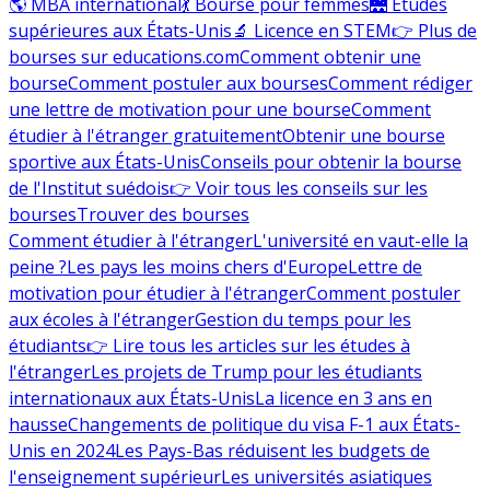
🌎 MBA international
💃 Bourse pour femmes
🌉 Études
supérieures aux États-Unis
🔬 Licence en STEM
👉 Plus de
bourses sur educations.com
Comment obtenir une
bourse
Comment postuler aux bourses
Comment rédiger
une lettre de motivation pour une bourse
Comment
étudier à l'étranger gratuitement
Obtenir une bourse
sportive aux États-Unis
Conseils pour obtenir la bourse
de l'Institut suédois
👉 Voir tous les conseils sur les
bourses
Trouver des bourses
Comment étudier à l'étranger
L'université en vaut-elle la
peine ?
Les pays les moins chers d'Europe
Lettre de
motivation pour étudier à l'étranger
Comment postuler
aux écoles à l'étranger
Gestion du temps pour les
étudiants
👉 Lire tous les articles sur les études à
l'étranger
Les projets de Trump pour les étudiants
internationaux aux États-Unis
La licence en 3 ans en
hausse
Changements de politique du visa F-1 aux États-
Unis en 2024
Les Pays-Bas réduisent les budgets de
l'enseignement supérieur
Les universités asiatiques