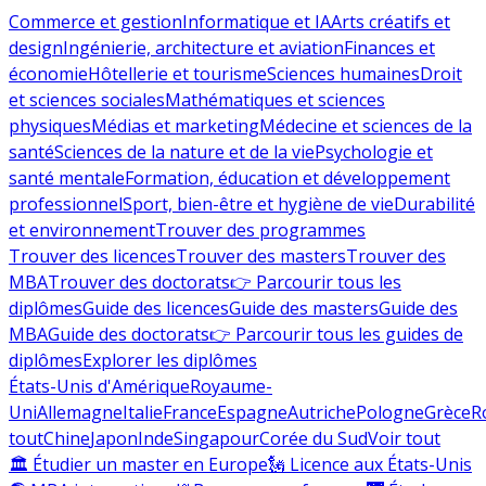
Commerce et gestion
Informatique et IA
Arts créatifs et
design
Ingénierie, architecture et aviation
Finances et
économie
Hôtellerie et tourisme
Sciences humaines
Droit
et sciences sociales
Mathématiques et sciences
physiques
Médias et marketing
Médecine et sciences de la
santé
Sciences de la nature et de la vie
Psychologie et
santé mentale
Formation, éducation et développement
professionnel
Sport, bien-être et hygiène de vie
Durabilité
et environnement
Trouver des programmes
Trouver des licences
Trouver des masters
Trouver des
MBA
Trouver des doctorats
👉 Parcourir tous les
diplômes
Guide des licences
Guide des masters
Guide des
MBA
Guide des doctorats
👉 Parcourir tous les guides de
diplômes
Explorer les diplômes
États-Unis d'Amérique
Royaume-
Uni
Allemagne
Italie
France
Espagne
Autriche
Pologne
Grèce
R
tout
Chine
Japon
Inde
Singapour
Corée du Sud
Voir tout
🏛 Étudier un master en Europe
🗽 Licence aux États-Unis