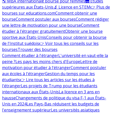
🌎 MBA international
💃 Bourse pour femmes
🌉 Études
supérieures aux États-Unis
🔬 Licence en STEM
👉 Plus de
bourses sur educations.com
Comment obtenir une
bourse
Comment postuler aux bourses
Comment rédiger
une lettre de motivation pour une bourse
Comment
étudier à l'étranger gratuitement
Obtenir une bourse
sportive aux États-Unis
Conseils pour obtenir la bourse
de l'Institut suédois
👉 Voir tous les conseils sur les
bourses
Trouver des bourses
Comment étudier à l'étranger
L'université en vaut-elle la
peine ?
Les pays les moins chers d'Europe
Lettre de
motivation pour étudier à l'étranger
Comment postuler
aux écoles à l'étranger
Gestion du temps pour les
étudiants
👉 Lire tous les articles sur les études à
l'étranger
Les projets de Trump pour les étudiants
internationaux aux États-Unis
La licence en 3 ans en
hausse
Changements de politique du visa F-1 aux États-
Unis en 2024
Les Pays-Bas réduisent les budgets de
l'enseignement supérieur
Les universités asiatiques