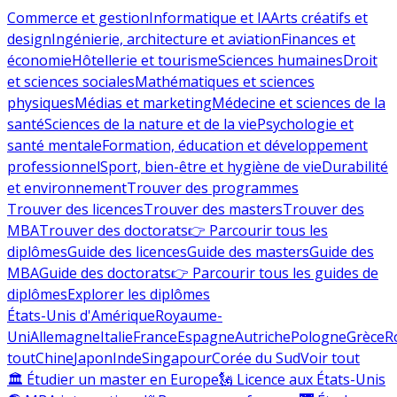
Commerce et gestion
Informatique et IA
Arts créatifs et
design
Ingénierie, architecture et aviation
Finances et
économie
Hôtellerie et tourisme
Sciences humaines
Droit
et sciences sociales
Mathématiques et sciences
physiques
Médias et marketing
Médecine et sciences de la
santé
Sciences de la nature et de la vie
Psychologie et
santé mentale
Formation, éducation et développement
professionnel
Sport, bien-être et hygiène de vie
Durabilité
et environnement
Trouver des programmes
Trouver des licences
Trouver des masters
Trouver des
MBA
Trouver des doctorats
👉 Parcourir tous les
diplômes
Guide des licences
Guide des masters
Guide des
MBA
Guide des doctorats
👉 Parcourir tous les guides de
diplômes
Explorer les diplômes
États-Unis d'Amérique
Royaume-
Uni
Allemagne
Italie
France
Espagne
Autriche
Pologne
Grèce
R
tout
Chine
Japon
Inde
Singapour
Corée du Sud
Voir tout
🏛 Étudier un master en Europe
🗽 Licence aux États-Unis