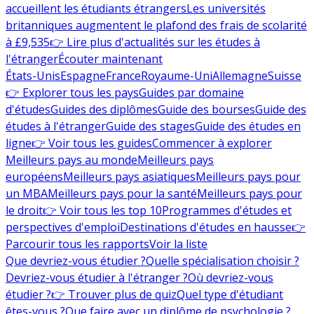
accueillent les étudiants étrangers
Les universités
britanniques augmentent le plafond des frais de scolarité
à £9,535
👉 Lire plus d'actualités sur les études à
l'étranger
Écouter maintenant
États-Unis
Espagne
France
Royaume-Uni
Allemagne
Suisse
👉 Explorer tous les pays
Guides par domaine
d'études
Guides des diplômes
Guide des bourses
Guide des
études à l'étranger
Guide des stages
Guide des études en
ligne
👉 Voir tous les guides
Commencer à explorer
Meilleurs pays au monde
Meilleurs pays
européens
Meilleurs pays asiatiques
Meilleurs pays pour
un MBA
Meilleurs pays pour la santé
Meilleurs pays pour
le droit
👉 Voir tous les top 10
Programmes d'études et
perspectives d'emploi
Destinations d'études en hausse
👉
Parcourir tous les rapports
Voir la liste
Que devriez-vous étudier ?
Quelle spécialisation choisir ?
Devriez-vous étudier à l'étranger ?
Où devriez-vous
étudier ?
👉 Trouver plus de quiz
Quel type d'étudiant
êtes-vous ?
Que faire avec un diplôme de psychologie ?