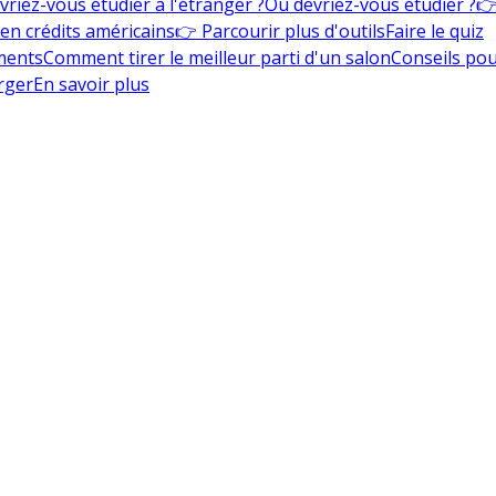
vriez-vous étudier à l'étranger ?
Où devriez-vous étudier ?
👉
en crédits américains
👉 Parcourir plus d'outils
Faire le quiz
ments
Comment tirer le meilleur parti d'un salon
Conseils pou
rger
En savoir plus