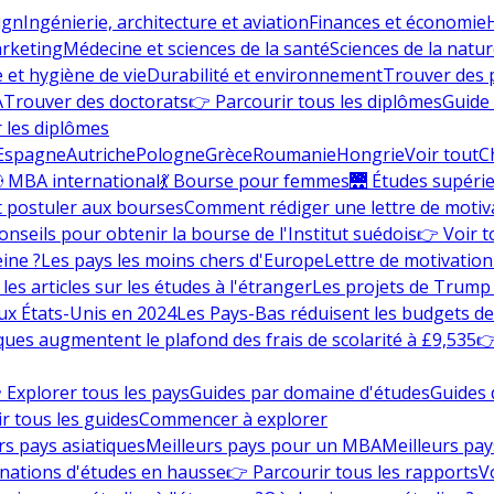
ign
Ingénierie, architecture et aviation
Finances et économie
rketing
Médecine et sciences de la santé
Sciences de la nature
e et hygiène de vie
Durabilité et environnement
Trouver des
A
Trouver des doctorats
👉 Parcourir tous les diplômes
Guide 
 les diplômes
Espagne
Autriche
Pologne
Grèce
Roumanie
Hongrie
Voir tout
C
 MBA international
💃 Bourse pour femmes
🌉 Études supéri
postuler aux bourses
Comment rédiger une lettre de motiv
onseils pour obtenir la bourse de l'Institut suédois
👉 Voir t
eine ?
Les pays les moins chers d'Europe
Lettre de motivation
les articles sur les études à l'étranger
Les projets de Trump 
ux États-Unis en 2024
Les Pays-Bas réduisent les budgets d
ques augmentent le plafond des frais de scolarité à £9,535
👉
 Explorer tous les pays
Guides par domaine d'études
Guides 
r tous les guides
Commencer à explorer
rs pays asiatiques
Meilleurs pays pour un MBA
Meilleurs pay
nations d'études en hausse
👉 Parcourir tous les rapports
Vo