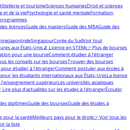
Hôtellerie et tourisme
Sciences humaines
Droit et sciences
 et de la vie
Psychologie et santé mentale
Formation,
 programmes
des licences
Guide des masters
Guide des MBA
Guide des
hine
Japon
Inde
Singapour
Corée du Sud
Voir tout
eures aux États-Unis
🔬 Licence en STEM
👉 Plus de bourses
ation pour une bourse
Comment étudier à l'étranger
ous les conseils sur les bourses
Trouver des bourses
 pour étudier à l'étranger
Comment postuler aux écoles à
pour les étudiants internationaux aux États-Unis
La licence
e l'enseignement supérieur
Les universités asiatiques
 Lire plus d'actualités sur les études à l'étranger
Écouter
des diplômes
Guide des bourses
Guide des études à
s pour la santé
Meilleurs pays pour le droit
👉 Voir tous les
ir la liste