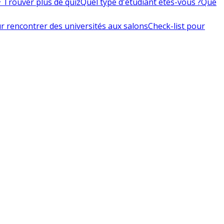
 Trouver plus de quiz
Quel type d'étudiant êtes-vous ?
Que
r rencontrer des universités aux salons
Check-list pour