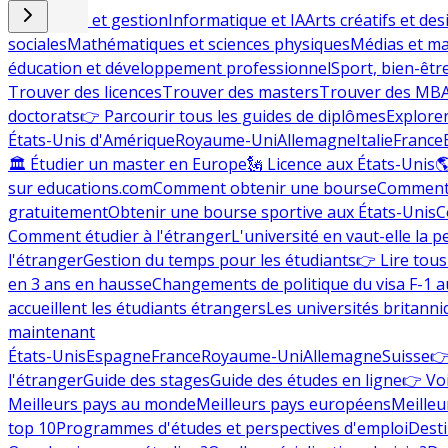
Commerce et gestion
Informatique et IA
Arts créatifs et des
sociales
Mathématiques et sciences physiques
Médias et ma
éducation et développement professionnel
Sport, bien-êtr
Trouver des licences
Trouver des masters
Trouver des MB
doctorats
👉 Parcourir tous les guides de diplômes
Explorer
États-Unis d'Amérique
Royaume-Uni
Allemagne
Italie
France
🏛 Étudier un master en Europe
🗽 Licence aux États-Unis

sur educations.com
Comment obtenir une bourse
Comment 
gratuitement
Obtenir une bourse sportive aux États-Unis
C
Comment étudier à l'étranger
L'université en vaut-elle la p
l'étranger
Gestion du temps pour les étudiants
👉 Lire tous 
en 3 ans en hausse
Changements de politique du visa F-1 a
accueillent les étudiants étrangers
Les universités britanni
maintenant
États-Unis
Espagne
France
Royaume-Uni
Allemagne
Suisse
👉
l'étranger
Guide des stages
Guide des études en ligne
👉 Voi
Meilleurs pays au monde
Meilleurs pays européens
Meilleu
top 10
Programmes d'études et perspectives d'emploi
Desti