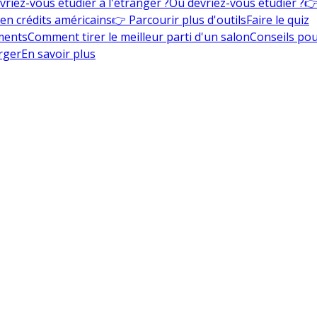
vriez-vous étudier à l'étranger ?
Où devriez-vous étudier ?
👉
en crédits américains
👉 Parcourir plus d'outils
Faire le quiz
ments
Comment tirer le meilleur parti d'un salon
Conseils pou
rger
En savoir plus