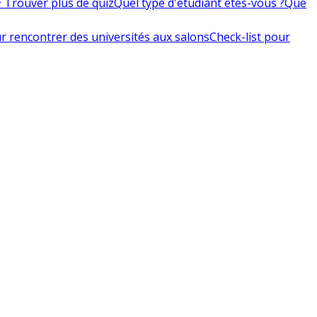
 Trouver plus de quiz
Quel type d'étudiant êtes-vous ?
Que
r rencontrer des universités aux salons
Check-list pour