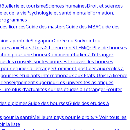
Hôtellerie et tourisme
Sciences humaines
Droit et sciences
 et de la vie
Psychologie et santé mentale
Formation,
 programmes
des licences
Guide des masters
Guide des MBA
Guide des
hine
Japon
Inde
Singapour
Corée du Sud
Voir tout
eures aux États-Unis
🔬 Licence en STEM
👉 Plus de bourses
ation pour une bourse
Comment étudier à l'étranger
ous les conseils sur les bourses
Trouver des bourses
 pour étudier à l'étranger
Comment postuler aux écoles à
pour les étudiants internationaux aux États-Unis
La licence
e l'enseignement supérieur
Les universités asiatiques
 Lire plus d'actualités sur les études à l'étranger
Écouter
des diplômes
Guide des bourses
Guide des études à
s pour la santé
Meilleurs pays pour le droit
👉 Voir tous les
ir la liste