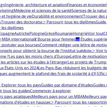
ign
Ingénierie, architecture et aviation
Finances et économie
rketing
Médecine et sciences de la santé
Sciences de la nature
e et hygiène de vie
Durabilité et environnement
Trouver des
A
Trouver des doctorats
👉 Parcourir tous les diplômes
Guide 
 les diplômes
Espagne
Autriche
Pologne
Grèce
Roumanie
Hongrie
Voir tout
C
 MBA international
💃 Bourse pour femmes
🌉 Études supéri
postuler aux bourses
Comment rédiger une lettre de motiv
onseils pour obtenir la bourse de l'Institut suédois
👉 Voir t
eine ?
Les pays les moins chers d'Europe
Lettre de motivation
les articles sur les études à l'étranger
Les projets de Trump 
ux États-Unis en 2024
Les Pays-Bas réduisent les budgets d
ques augmentent le plafond des frais de scolarité à £9,535
👉
 Explorer tous les pays
Guides par domaine d'études
Guides 
r tous les guides
Commencer à explorer
rs pays asiatiques
Meilleurs pays pour un MBA
Meilleurs pay
nations d'études en hausse
👉 Parcourir tous les rapports
Vo