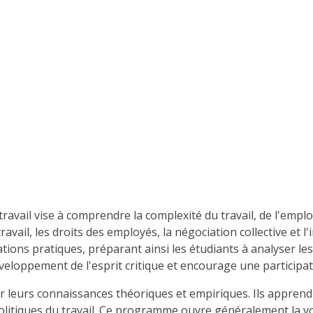
avail vise à comprendre la complexité du travail, de l'emploi
 travail, les droits des employés, la négociation collective 
ations pratiques, préparant ainsi les étudiants à analyser l
e développement de l'esprit critique et encourage une participat
leurs connaissances théoriques et empiriques. Ils apprendr
 politiques du travail. Ce programme ouvre généralement la v