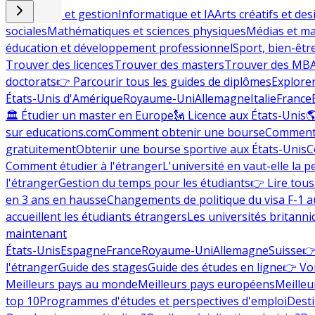
Commerce et gestion
Informatique et IA
Arts créatifs et des
sociales
Mathématiques et sciences physiques
Médias et ma
éducation et développement professionnel
Sport, bien-êtr
Trouver des licences
Trouver des masters
Trouver des MB
doctorats
👉 Parcourir tous les guides de diplômes
Explorer
États-Unis d'Amérique
Royaume-Uni
Allemagne
Italie
France
🏛 Étudier un master en Europe
🗽 Licence aux États-Unis

sur educations.com
Comment obtenir une bourse
Comment 
gratuitement
Obtenir une bourse sportive aux États-Unis
C
Comment étudier à l'étranger
L'université en vaut-elle la p
l'étranger
Gestion du temps pour les étudiants
👉 Lire tous 
en 3 ans en hausse
Changements de politique du visa F-1 a
accueillent les étudiants étrangers
Les universités britanni
maintenant
États-Unis
Espagne
France
Royaume-Uni
Allemagne
Suisse
👉
l'étranger
Guide des stages
Guide des études en ligne
👉 Voi
Meilleurs pays au monde
Meilleurs pays européens
Meilleu
top 10
Programmes d'études et perspectives d'emploi
Desti