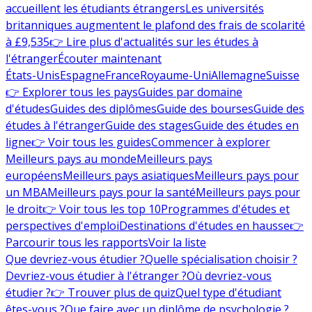
accueillent les étudiants étrangers
Les universités
britanniques augmentent le plafond des frais de scolarité
à £9,535
👉 Lire plus d'actualités sur les études à
l'étranger
Écouter maintenant
États-Unis
Espagne
France
Royaume-Uni
Allemagne
Suisse
👉 Explorer tous les pays
Guides par domaine
d'études
Guides des diplômes
Guide des bourses
Guide des
études à l'étranger
Guide des stages
Guide des études en
ligne
👉 Voir tous les guides
Commencer à explorer
Meilleurs pays au monde
Meilleurs pays
européens
Meilleurs pays asiatiques
Meilleurs pays pour
un MBA
Meilleurs pays pour la santé
Meilleurs pays pour
le droit
👉 Voir tous les top 10
Programmes d'études et
perspectives d'emploi
Destinations d'études en hausse
👉
Parcourir tous les rapports
Voir la liste
Que devriez-vous étudier ?
Quelle spécialisation choisir ?
Devriez-vous étudier à l'étranger ?
Où devriez-vous
étudier ?
👉 Trouver plus de quiz
Quel type d'étudiant
êtes-vous ?
Que faire avec un diplôme de psychologie ?