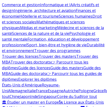
Commerce et gestion
Informatique et IA
Arts créatifs et
design
Ingénierie, architecture et aviation
Finances et
économie
Hôtellerie et tourisme
Sciences humaines
Droit
et sciences sociales
Mathématiques et sciences
physiques
Médias et marketing
Médecine et sciences de la
santé
Sciences de la nature et de la vie
Psychologie et
santé mentale
Formation, éducation et développement
professionnel
Sport, bien-être et hygiène de vie
Durabilité
et environnement
Trouver des programmes
Trouver des licences
Trouver des masters
Trouver des
MBA
Trouver des doctorats
👉 Parcourir tous les
diplômes
Guide des licences
Guide des masters
Guide des
MBA
Guide des doctorats
👉 Parcourir tous les guides de
diplômes
Explorer les diplômes
États-Unis d'Amérique
Royaume-
Uni
Allemagne
Italie
France
Espagne
Autriche
Pologne
Grèce
R
tout
Chine
Japon
Inde
Singapour
Corée du Sud
Voir tout
🏛 Étudier un master en Europe
🗽 Licence aux États-Unis