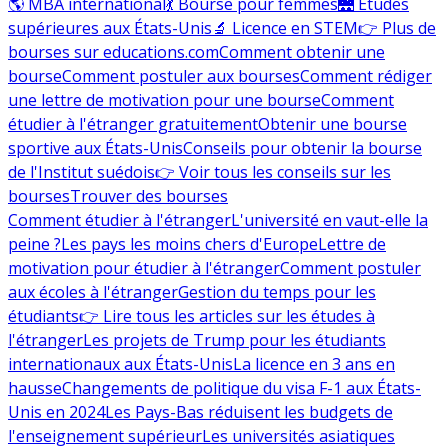
🌎 MBA international
💃 Bourse pour femmes
🌉 Études
supérieures aux États-Unis
🔬 Licence en STEM
👉 Plus de
bourses sur educations.com
Comment obtenir une
bourse
Comment postuler aux bourses
Comment rédiger
une lettre de motivation pour une bourse
Comment
étudier à l'étranger gratuitement
Obtenir une bourse
sportive aux États-Unis
Conseils pour obtenir la bourse
de l'Institut suédois
👉 Voir tous les conseils sur les
bourses
Trouver des bourses
Comment étudier à l'étranger
L'université en vaut-elle la
peine ?
Les pays les moins chers d'Europe
Lettre de
motivation pour étudier à l'étranger
Comment postuler
aux écoles à l'étranger
Gestion du temps pour les
étudiants
👉 Lire tous les articles sur les études à
l'étranger
Les projets de Trump pour les étudiants
internationaux aux États-Unis
La licence en 3 ans en
hausse
Changements de politique du visa F-1 aux États-
Unis en 2024
Les Pays-Bas réduisent les budgets de
l'enseignement supérieur
Les universités asiatiques