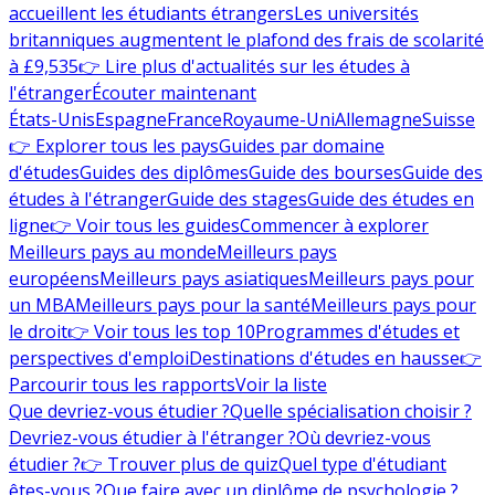
accueillent les étudiants étrangers
Les universités
britanniques augmentent le plafond des frais de scolarité
à £9,535
👉 Lire plus d'actualités sur les études à
l'étranger
Écouter maintenant
États-Unis
Espagne
France
Royaume-Uni
Allemagne
Suisse
👉 Explorer tous les pays
Guides par domaine
d'études
Guides des diplômes
Guide des bourses
Guide des
études à l'étranger
Guide des stages
Guide des études en
ligne
👉 Voir tous les guides
Commencer à explorer
Meilleurs pays au monde
Meilleurs pays
européens
Meilleurs pays asiatiques
Meilleurs pays pour
un MBA
Meilleurs pays pour la santé
Meilleurs pays pour
le droit
👉 Voir tous les top 10
Programmes d'études et
perspectives d'emploi
Destinations d'études en hausse
👉
Parcourir tous les rapports
Voir la liste
Que devriez-vous étudier ?
Quelle spécialisation choisir ?
Devriez-vous étudier à l'étranger ?
Où devriez-vous
étudier ?
👉 Trouver plus de quiz
Quel type d'étudiant
êtes-vous ?
Que faire avec un diplôme de psychologie ?