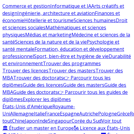
Commerce et gestion
Informatique et IA
Arts créatifs et
design
Ingénierie, architecture et aviation
Finances et
économie
Hôtellerie et tourisme
Sciences humaines
Droit
et sciences sociales
Mathématiques et sciences
physiques
Médias et marketing
Médecine et sciences de la
santé
Sciences de la nature et de la vie
Psychologie et
santé mentale
Formation, éducation et développement
professionnel
Sport, bien-être et hygiène de vie
Durabilité
et environnement
Trouver des programmes
Trouver des licences
Trouver des masters
Trouver des
MBA
Trouver des doctorats
👉 Parcourir tous les
diplômes
Guide des licences
Guide des masters
Guide des
MBA
Guide des doctorats
👉 Parcourir tous les guides de
diplômes
Explorer les diplômes
États-Unis d'Amérique
Royaume-
Uni
Allemagne
Italie
France
Espagne
Autriche
Pologne
Grèce
R
tout
Chine
Japon
Inde
Singapour
Corée du Sud
Voir tout
🏛 Étudier un master en Europe
🗽 Licence aux États-Unis