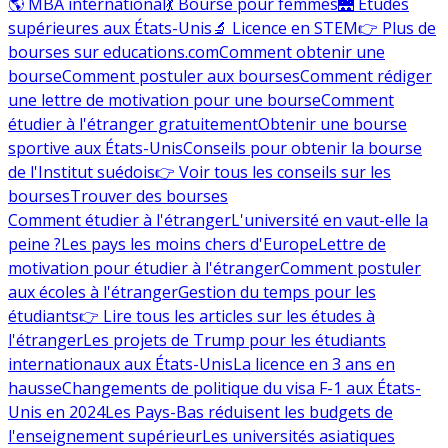
🌎 MBA international
💃 Bourse pour femmes
🌉 Études
supérieures aux États-Unis
🔬 Licence en STEM
👉 Plus de
bourses sur educations.com
Comment obtenir une
bourse
Comment postuler aux bourses
Comment rédiger
une lettre de motivation pour une bourse
Comment
étudier à l'étranger gratuitement
Obtenir une bourse
sportive aux États-Unis
Conseils pour obtenir la bourse
de l'Institut suédois
👉 Voir tous les conseils sur les
bourses
Trouver des bourses
Comment étudier à l'étranger
L'université en vaut-elle la
peine ?
Les pays les moins chers d'Europe
Lettre de
motivation pour étudier à l'étranger
Comment postuler
aux écoles à l'étranger
Gestion du temps pour les
étudiants
👉 Lire tous les articles sur les études à
l'étranger
Les projets de Trump pour les étudiants
internationaux aux États-Unis
La licence en 3 ans en
hausse
Changements de politique du visa F-1 aux États-
Unis en 2024
Les Pays-Bas réduisent les budgets de
l'enseignement supérieur
Les universités asiatiques