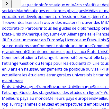
Commerce et gestion
Informatique et IA
Arts créatifs et des
sociales
Mathématiques et sciences physiques
Médias et ma
éducation et développement professionnel
Sport, bien-êtr
Trouver des licences
Trouver des masters
Trouver des MB
doctorats
👉 Parcourir tous les guides de diplômes
Explorer
États-Unis d'Amérique
Royaume-Uni
Allemagne
Italie
France
🏛 Étudier un master en Europe
🗽 Licence aux États-Unis

sur educations.com
Comment obtenir une bourse
Comment 
gratuitement
Obtenir une bourse sportive aux États-Unis
C
Comment étudier à l'étranger
L'université en vaut-elle la p
l'étranger
Gestion du temps pour les étudiants
👉 Lire tous 
en 3 ans en hausse
Changements de politique du visa F-1 a
accueillent les étudiants étrangers
Les universités britanni
maintenant
États-Unis
Espagne
France
Royaume-Uni
Allemagne
Suisse
👉
l'étranger
Guide des stages
Guide des études en ligne
👉 Voi
Meilleurs pays au monde
Meilleurs pays européens
Meilleu
top 10
Programmes d'études et perspectives d'emploi
Desti