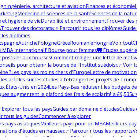
ign
Ingénierie, architecture et aviation
Finances et économie
rketing
Médecine et sciences de la santé
Sciences de la nature
e et hygiène de vie
Durabilité et environnement
Trouver des
A
Trouver des doctorats
👉 Parcourir tous les diplômes
Guide 
 les diplômes
Espagne
Autriche
Pologne
Grèce
Roumanie
Hongrie
Voir tout
C
 MBA international
💃 Bourse pour femmes
🌉 Études supéri
postuler aux bourses
Comment rédiger une lettre de motiv
onseils pour obtenir la bourse de l'Institut suédois
👉 Voir t
eine ?
Les pays les moins chers d'Europe
Lettre de motivation
les articles sur les études à l'étranger
Les projets de Trump 
ux États-Unis en 2024
Les Pays-Bas réduisent les budgets d
ques augmentent le plafond des frais de scolarité à £9,535
👉
 Explorer tous les pays
Guides par domaine d'études
Guides 
r tous les guides
Commencer à explorer
rs pays asiatiques
Meilleurs pays pour un MBA
Meilleurs pay
nations d'études en hausse
👉 Parcourir tous les rapports
Vo