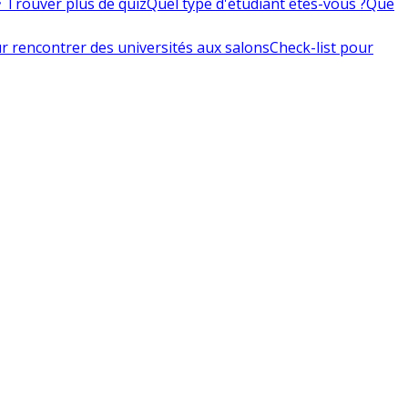
 Trouver plus de quiz
Quel type d'étudiant êtes-vous ?
Que
r rencontrer des universités aux salons
Check-list pour