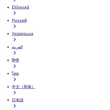
Ελληνικά
Русский
Українська
العربية
हिन्दी
ไทย
中文（简体）
日本語