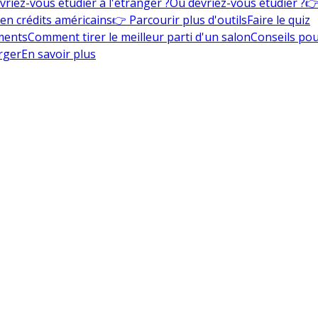
vriez-vous étudier à l'étranger ?
Où devriez-vous étudier ?
👉
en crédits américains
👉 Parcourir plus d'outils
Faire le quiz
ments
Comment tirer le meilleur parti d'un salon
Conseils pou
rger
En savoir plus