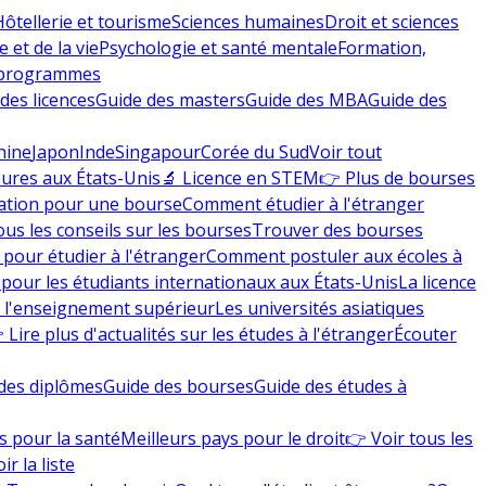
Hôtellerie et tourisme
Sciences humaines
Droit et sciences
 et de la vie
Psychologie et santé mentale
Formation,
 programmes
des licences
Guide des masters
Guide des MBA
Guide des
hine
Japon
Inde
Singapour
Corée du Sud
Voir tout
eures aux États-Unis
🔬 Licence en STEM
👉 Plus de bourses
ation pour une bourse
Comment étudier à l'étranger
ous les conseils sur les bourses
Trouver des bourses
 pour étudier à l'étranger
Comment postuler aux écoles à
pour les étudiants internationaux aux États-Unis
La licence
e l'enseignement supérieur
Les universités asiatiques
 Lire plus d'actualités sur les études à l'étranger
Écouter
des diplômes
Guide des bourses
Guide des études à
s pour la santé
Meilleurs pays pour le droit
👉 Voir tous les
ir la liste