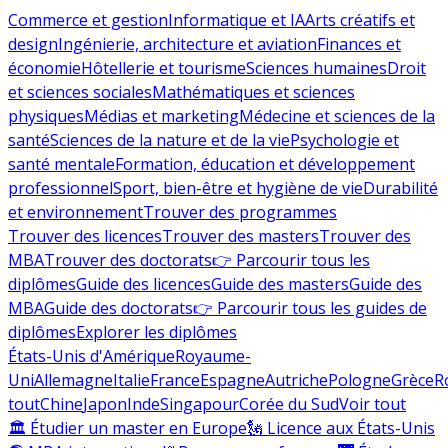
Commerce et gestion
Informatique et IA
Arts créatifs et
design
Ingénierie, architecture et aviation
Finances et
économie
Hôtellerie et tourisme
Sciences humaines
Droit
et sciences sociales
Mathématiques et sciences
physiques
Médias et marketing
Médecine et sciences de la
santé
Sciences de la nature et de la vie
Psychologie et
santé mentale
Formation, éducation et développement
professionnel
Sport, bien-être et hygiène de vie
Durabilité
et environnement
Trouver des programmes
Trouver des licences
Trouver des masters
Trouver des
MBA
Trouver des doctorats
👉 Parcourir tous les
diplômes
Guide des licences
Guide des masters
Guide des
MBA
Guide des doctorats
👉 Parcourir tous les guides de
diplômes
Explorer les diplômes
États-Unis d'Amérique
Royaume-
Uni
Allemagne
Italie
France
Espagne
Autriche
Pologne
Grèce
R
tout
Chine
Japon
Inde
Singapour
Corée du Sud
Voir tout
🏛 Étudier un master en Europe
🗽 Licence aux États-Unis