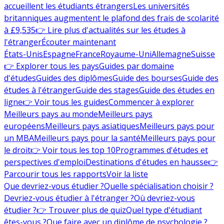
accueillent les étudiants étrangers
Les universités
britanniques augmentent le plafond des frais de scolarité
à £9,535
👉 Lire plus d'actualités sur les études à
l'étranger
Écouter maintenant
États-Unis
Espagne
France
Royaume-Uni
Allemagne
Suisse
👉 Explorer tous les pays
Guides par domaine
d'études
Guides des diplômes
Guide des bourses
Guide des
études à l'étranger
Guide des stages
Guide des études en
ligne
👉 Voir tous les guides
Commencer à explorer
Meilleurs pays au monde
Meilleurs pays
européens
Meilleurs pays asiatiques
Meilleurs pays pour
un MBA
Meilleurs pays pour la santé
Meilleurs pays pour
le droit
👉 Voir tous les top 10
Programmes d'études et
perspectives d'emploi
Destinations d'études en hausse
👉
Parcourir tous les rapports
Voir la liste
Que devriez-vous étudier ?
Quelle spécialisation choisir ?
Devriez-vous étudier à l'étranger ?
Où devriez-vous
étudier ?
👉 Trouver plus de quiz
Quel type d'étudiant
êtes-vous ?
Que faire avec un diplôme de psychologie ?