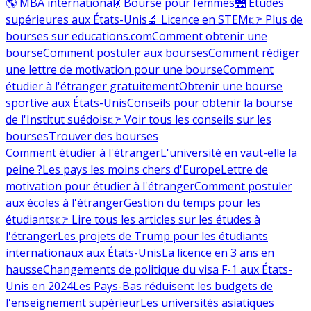
🌎 MBA international
💃 Bourse pour femmes
🌉 Études
supérieures aux États-Unis
🔬 Licence en STEM
👉 Plus de
bourses sur educations.com
Comment obtenir une
bourse
Comment postuler aux bourses
Comment rédiger
une lettre de motivation pour une bourse
Comment
étudier à l'étranger gratuitement
Obtenir une bourse
sportive aux États-Unis
Conseils pour obtenir la bourse
de l'Institut suédois
👉 Voir tous les conseils sur les
bourses
Trouver des bourses
Comment étudier à l'étranger
L'université en vaut-elle la
peine ?
Les pays les moins chers d'Europe
Lettre de
motivation pour étudier à l'étranger
Comment postuler
aux écoles à l'étranger
Gestion du temps pour les
étudiants
👉 Lire tous les articles sur les études à
l'étranger
Les projets de Trump pour les étudiants
internationaux aux États-Unis
La licence en 3 ans en
hausse
Changements de politique du visa F-1 aux États-
Unis en 2024
Les Pays-Bas réduisent les budgets de
l'enseignement supérieur
Les universités asiatiques