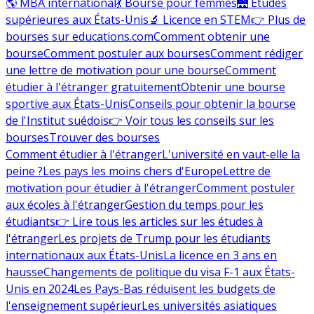
🌎 MBA international
💃 Bourse pour femmes
🌉 Études
supérieures aux États-Unis
🔬 Licence en STEM
👉 Plus de
bourses sur educations.com
Comment obtenir une
bourse
Comment postuler aux bourses
Comment rédiger
une lettre de motivation pour une bourse
Comment
étudier à l'étranger gratuitement
Obtenir une bourse
sportive aux États-Unis
Conseils pour obtenir la bourse
de l'Institut suédois
👉 Voir tous les conseils sur les
bourses
Trouver des bourses
Comment étudier à l'étranger
L'université en vaut-elle la
peine ?
Les pays les moins chers d'Europe
Lettre de
motivation pour étudier à l'étranger
Comment postuler
aux écoles à l'étranger
Gestion du temps pour les
étudiants
👉 Lire tous les articles sur les études à
l'étranger
Les projets de Trump pour les étudiants
internationaux aux États-Unis
La licence en 3 ans en
hausse
Changements de politique du visa F-1 aux États-
Unis en 2024
Les Pays-Bas réduisent les budgets de
l'enseignement supérieur
Les universités asiatiques