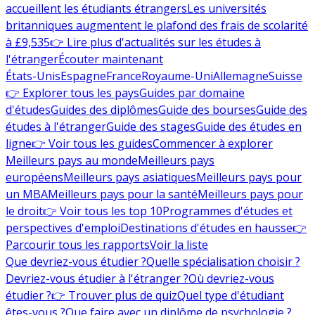
accueillent les étudiants étrangers
Les universités
britanniques augmentent le plafond des frais de scolarité
à £9,535
👉 Lire plus d'actualités sur les études à
l'étranger
Écouter maintenant
États-Unis
Espagne
France
Royaume-Uni
Allemagne
Suisse
👉 Explorer tous les pays
Guides par domaine
d'études
Guides des diplômes
Guide des bourses
Guide des
études à l'étranger
Guide des stages
Guide des études en
ligne
👉 Voir tous les guides
Commencer à explorer
Meilleurs pays au monde
Meilleurs pays
européens
Meilleurs pays asiatiques
Meilleurs pays pour
un MBA
Meilleurs pays pour la santé
Meilleurs pays pour
le droit
👉 Voir tous les top 10
Programmes d'études et
perspectives d'emploi
Destinations d'études en hausse
👉
Parcourir tous les rapports
Voir la liste
Que devriez-vous étudier ?
Quelle spécialisation choisir ?
Devriez-vous étudier à l'étranger ?
Où devriez-vous
étudier ?
👉 Trouver plus de quiz
Quel type d'étudiant
êtes-vous ?
Que faire avec un diplôme de psychologie ?