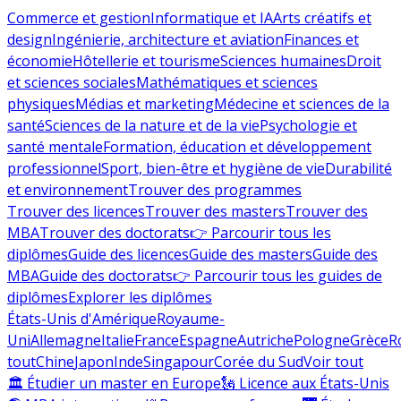
Commerce et gestion
Informatique et IA
Arts créatifs et
design
Ingénierie, architecture et aviation
Finances et
économie
Hôtellerie et tourisme
Sciences humaines
Droit
et sciences sociales
Mathématiques et sciences
physiques
Médias et marketing
Médecine et sciences de la
santé
Sciences de la nature et de la vie
Psychologie et
santé mentale
Formation, éducation et développement
professionnel
Sport, bien-être et hygiène de vie
Durabilité
et environnement
Trouver des programmes
Trouver des licences
Trouver des masters
Trouver des
MBA
Trouver des doctorats
👉 Parcourir tous les
diplômes
Guide des licences
Guide des masters
Guide des
MBA
Guide des doctorats
👉 Parcourir tous les guides de
diplômes
Explorer les diplômes
États-Unis d'Amérique
Royaume-
Uni
Allemagne
Italie
France
Espagne
Autriche
Pologne
Grèce
R
tout
Chine
Japon
Inde
Singapour
Corée du Sud
Voir tout
🏛 Étudier un master en Europe
🗽 Licence aux États-Unis