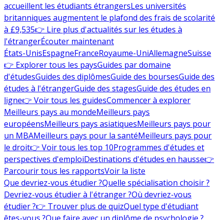
accueillent les étudiants étrangers
Les universités
britanniques augmentent le plafond des frais de scolarité
à £9,535
👉 Lire plus d'actualités sur les études à
l'étranger
Écouter maintenant
États-Unis
Espagne
France
Royaume-Uni
Allemagne
Suisse
👉 Explorer tous les pays
Guides par domaine
d'études
Guides des diplômes
Guide des bourses
Guide des
études à l'étranger
Guide des stages
Guide des études en
ligne
👉 Voir tous les guides
Commencer à explorer
Meilleurs pays au monde
Meilleurs pays
européens
Meilleurs pays asiatiques
Meilleurs pays pour
un MBA
Meilleurs pays pour la santé
Meilleurs pays pour
le droit
👉 Voir tous les top 10
Programmes d'études et
perspectives d'emploi
Destinations d'études en hausse
👉
Parcourir tous les rapports
Voir la liste
Que devriez-vous étudier ?
Quelle spécialisation choisir ?
Devriez-vous étudier à l'étranger ?
Où devriez-vous
étudier ?
👉 Trouver plus de quiz
Quel type d'étudiant
êtes-vous ?
Que faire avec un diplôme de psychologie ?