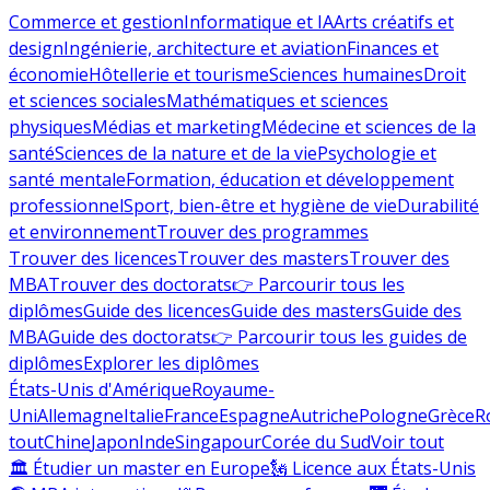
Commerce et gestion
Informatique et IA
Arts créatifs et
design
Ingénierie, architecture et aviation
Finances et
économie
Hôtellerie et tourisme
Sciences humaines
Droit
et sciences sociales
Mathématiques et sciences
physiques
Médias et marketing
Médecine et sciences de la
santé
Sciences de la nature et de la vie
Psychologie et
santé mentale
Formation, éducation et développement
professionnel
Sport, bien-être et hygiène de vie
Durabilité
et environnement
Trouver des programmes
Trouver des licences
Trouver des masters
Trouver des
MBA
Trouver des doctorats
👉 Parcourir tous les
diplômes
Guide des licences
Guide des masters
Guide des
MBA
Guide des doctorats
👉 Parcourir tous les guides de
diplômes
Explorer les diplômes
États-Unis d'Amérique
Royaume-
Uni
Allemagne
Italie
France
Espagne
Autriche
Pologne
Grèce
R
tout
Chine
Japon
Inde
Singapour
Corée du Sud
Voir tout
🏛 Étudier un master en Europe
🗽 Licence aux États-Unis