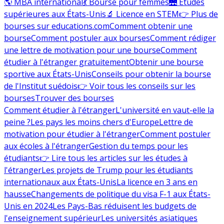
🌎 MBA international
💃 Bourse pour femmes
🌉 Études
supérieures aux États-Unis
🔬 Licence en STEM
👉 Plus de
bourses sur educations.com
Comment obtenir une
bourse
Comment postuler aux bourses
Comment rédiger
une lettre de motivation pour une bourse
Comment
étudier à l'étranger gratuitement
Obtenir une bourse
sportive aux États-Unis
Conseils pour obtenir la bourse
de l'Institut suédois
👉 Voir tous les conseils sur les
bourses
Trouver des bourses
Comment étudier à l'étranger
L'université en vaut-elle la
peine ?
Les pays les moins chers d'Europe
Lettre de
motivation pour étudier à l'étranger
Comment postuler
aux écoles à l'étranger
Gestion du temps pour les
étudiants
👉 Lire tous les articles sur les études à
l'étranger
Les projets de Trump pour les étudiants
internationaux aux États-Unis
La licence en 3 ans en
hausse
Changements de politique du visa F-1 aux États-
Unis en 2024
Les Pays-Bas réduisent les budgets de
l'enseignement supérieur
Les universités asiatiques