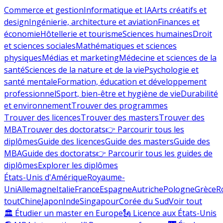
Commerce et gestion
Informatique et IA
Arts créatifs et
design
Ingénierie, architecture et aviation
Finances et
économie
Hôtellerie et tourisme
Sciences humaines
Droit
et sciences sociales
Mathématiques et sciences
physiques
Médias et marketing
Médecine et sciences de la
santé
Sciences de la nature et de la vie
Psychologie et
santé mentale
Formation, éducation et développement
professionnel
Sport, bien-être et hygiène de vie
Durabilité
et environnement
Trouver des programmes
Trouver des licences
Trouver des masters
Trouver des
MBA
Trouver des doctorats
👉 Parcourir tous les
diplômes
Guide des licences
Guide des masters
Guide des
MBA
Guide des doctorats
👉 Parcourir tous les guides de
diplômes
Explorer les diplômes
États-Unis d'Amérique
Royaume-
Uni
Allemagne
Italie
France
Espagne
Autriche
Pologne
Grèce
R
tout
Chine
Japon
Inde
Singapour
Corée du Sud
Voir tout
🏛 Étudier un master en Europe
🗽 Licence aux États-Unis