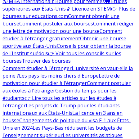
🌎 MBA international
💃 Bourse pour femmes
🌉 Études
supérieures aux États-Unis
🔬 Licence en STEM
👉 Plus de
bourses sur educations.com
Comment obtenir une
bourse
Comment postuler aux bourses
Comment rédiger
une lettre de motivation pour une bourse
Comment
étudier à l'étranger gratuitement
Obtenir une bourse
sportive aux États-Unis
Conseils pour obtenir la bourse
de l'Institut suédois
👉 Voir tous les conseils sur les
bourses
Trouver des bourses
Comment étudier à l'étranger
L'université en vaut-elle la
peine ?
Les pays les moins chers d'Europe
Lettre de
motivation pour étudier à l'étranger
Comment postuler
aux écoles à l'étranger
Gestion du temps pour les
étudiants
👉 Lire tous les articles sur les études à
l'étranger
Les projets de Trump pour les étudiants
internationaux aux États-Unis
La licence en 3 ans en
hausse
Changements de politique du visa F-1 aux États-
Unis en 2024
Les Pays-Bas réduisent les budgets de
l'enseignement supérieur
Les universités asiatiques