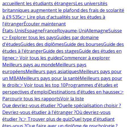
accueillent les étudiants étrangers
Les universités
britanniques augmentent le plafond des frais de scolarité
à £9,535
👉 Lire plus d'actualités sur les études à
l'étranger
Écouter maintenant
États-Unis
Espagne
France
Royaume-Uni
Allemagne
Suisse
👉 Explorer tous les pays
Guides par domaine
d'études
Guides des diplômes
Guide des bourses
Guide des
études à l'étranger
Guide des stages
Guide des études en
ligne
👉 Voir tous les guides
Commencer à explorer
Meilleurs pays au monde
Meilleurs pays
européens
Meilleurs pays asiatiques
Meilleurs pays pour
un MBA
Meilleurs pays pour la santé
Meilleurs pays pour
le droit
👉 Voir tous les top 10
Programmes d'études et
perspectives d'emploi
Destinations d'études en hausse
👉
Parcourir tous les rapports
Voir la liste
Que devriez-vous étudier ?
Quelle spécialisation choisir ?
Devriez-vous étudier à l'étranger ?
Où devriez-vous
étudier ?
👉 Trouver plus de quiz
Quel type d'étudiant
êtes-vous ?
Que faire avec un diplôme de psychologie ?