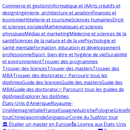
Commerce et gestion
Informatique et IA
Arts créatifs et
design
Ingénierie, architecture et aviation
Finances et
économie
Hôtellerie et tourisme
Sciences humaines
Droit
et sciences sociales
Mathématiques et sciences
physiques
Médias et marketing
Médecine et sciences de la
santé
Sciences de la nature et de la vie
Psychologie et
santé mentale
Formation, éducation et développement
professionnel
Sport, bien-être et hygiène de vie
Durabilité
et environnement
Trouver des programmes
Trouver des licences
Trouver des masters
Trouver des
MBA
Trouver des doctorats
👉 Parcourir tous les
diplômes
Guide des licences
Guide des masters
Guide des
MBA
Guide des doctorats
👉 Parcourir tous les guides de
diplômes
Explorer les diplômes
États-Unis d'Amérique
Royaume-
Uni
Allemagne
Italie
France
Espagne
Autriche
Pologne
Grèce
R
tout
Chine
Japon
Inde
Singapour
Corée du Sud
Voir tout
🏛 Étudier un master en Europe
🗽 Licence aux États-Unis