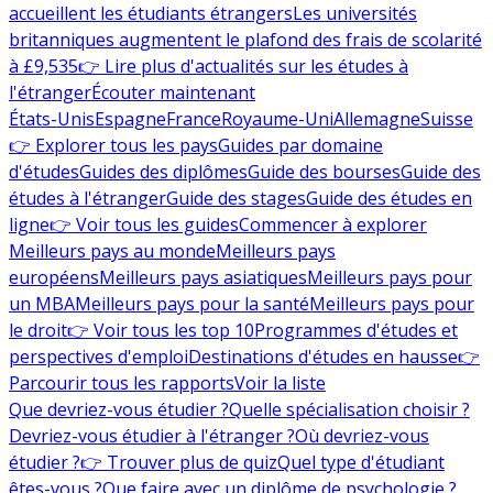
accueillent les étudiants étrangers
Les universités
britanniques augmentent le plafond des frais de scolarité
à £9,535
👉 Lire plus d'actualités sur les études à
l'étranger
Écouter maintenant
États-Unis
Espagne
France
Royaume-Uni
Allemagne
Suisse
👉 Explorer tous les pays
Guides par domaine
d'études
Guides des diplômes
Guide des bourses
Guide des
études à l'étranger
Guide des stages
Guide des études en
ligne
👉 Voir tous les guides
Commencer à explorer
Meilleurs pays au monde
Meilleurs pays
européens
Meilleurs pays asiatiques
Meilleurs pays pour
un MBA
Meilleurs pays pour la santé
Meilleurs pays pour
le droit
👉 Voir tous les top 10
Programmes d'études et
perspectives d'emploi
Destinations d'études en hausse
👉
Parcourir tous les rapports
Voir la liste
Que devriez-vous étudier ?
Quelle spécialisation choisir ?
Devriez-vous étudier à l'étranger ?
Où devriez-vous
étudier ?
👉 Trouver plus de quiz
Quel type d'étudiant
êtes-vous ?
Que faire avec un diplôme de psychologie ?