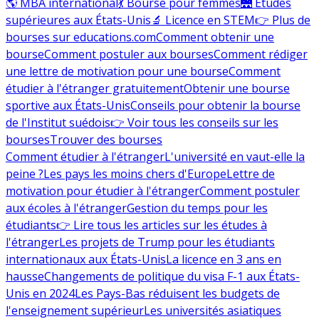
🌎 MBA international
💃 Bourse pour femmes
🌉 Études
supérieures aux États-Unis
🔬 Licence en STEM
👉 Plus de
bourses sur educations.com
Comment obtenir une
bourse
Comment postuler aux bourses
Comment rédiger
une lettre de motivation pour une bourse
Comment
étudier à l'étranger gratuitement
Obtenir une bourse
sportive aux États-Unis
Conseils pour obtenir la bourse
de l'Institut suédois
👉 Voir tous les conseils sur les
bourses
Trouver des bourses
Comment étudier à l'étranger
L'université en vaut-elle la
peine ?
Les pays les moins chers d'Europe
Lettre de
motivation pour étudier à l'étranger
Comment postuler
aux écoles à l'étranger
Gestion du temps pour les
étudiants
👉 Lire tous les articles sur les études à
l'étranger
Les projets de Trump pour les étudiants
internationaux aux États-Unis
La licence en 3 ans en
hausse
Changements de politique du visa F-1 aux États-
Unis en 2024
Les Pays-Bas réduisent les budgets de
l'enseignement supérieur
Les universités asiatiques