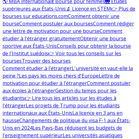
🌎 MBA international
💃 Bourse pour femmes
🌉 Études
supérieures aux États-Unis
🔬 Licence en STEM
👉 Plus de
bourses sur educations.com
Comment obtenir une
bourse
Comment postuler aux bourses
Comment rédiger
une lettre de motivation pour une bourse
Comment
étudier à l'étranger gratuitement
Obtenir une bourse
sportive aux États-Unis
Conseils pour obtenir la bourse
de l'Institut suédois
👉 Voir tous les conseils sur les
bourses
Trouver des bourses
Comment étudier à l'étranger
L'université en vaut-elle la
peine ?
Les pays les moins chers d'Europe
Lettre de
motivation pour étudier à l'étranger
Comment postuler
aux écoles à l'étranger
Gestion du temps pour les
étudiants
👉 Lire tous les articles sur les études à
l'étranger
Les projets de Trump pour les étudiants
internationaux aux États-Unis
La licence en 3 ans en
hausse
Changements de politique du visa F-1 aux États-
Unis en 2024
Les Pays-Bas réduisent les budgets de
l'enseignement supérieur
Les universités asiatiques