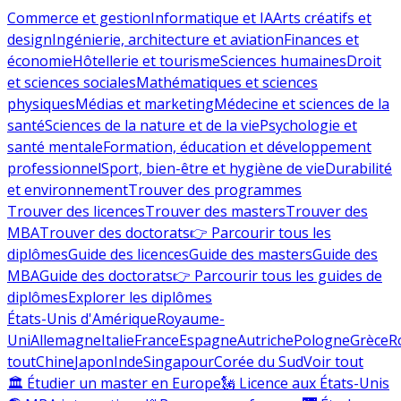
Commerce et gestion
Informatique et IA
Arts créatifs et
design
Ingénierie, architecture et aviation
Finances et
économie
Hôtellerie et tourisme
Sciences humaines
Droit
et sciences sociales
Mathématiques et sciences
physiques
Médias et marketing
Médecine et sciences de la
santé
Sciences de la nature et de la vie
Psychologie et
santé mentale
Formation, éducation et développement
professionnel
Sport, bien-être et hygiène de vie
Durabilité
et environnement
Trouver des programmes
Trouver des licences
Trouver des masters
Trouver des
MBA
Trouver des doctorats
👉 Parcourir tous les
diplômes
Guide des licences
Guide des masters
Guide des
MBA
Guide des doctorats
👉 Parcourir tous les guides de
diplômes
Explorer les diplômes
États-Unis d'Amérique
Royaume-
Uni
Allemagne
Italie
France
Espagne
Autriche
Pologne
Grèce
R
tout
Chine
Japon
Inde
Singapour
Corée du Sud
Voir tout
🏛 Étudier un master en Europe
🗽 Licence aux États-Unis