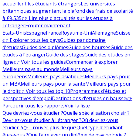
accueillent les étudiants étrangers
Les universités
britanniques augmentent le plafond des frais de scolarité
à £9,535
👉 Lire plus d'actualités sur les études à
l'étranger
Écouter maintenant
États-Unis
Espagne
France
Royaume-Uni
Allemagne
Suisse
👉 Explorer tous les pays
Guides par domaine
d'études
Guides des diplômes
Guide des bourses
Guide des
études à l'étranger
Guide des stages
Guide des études en
ligne
👉 Voir tous les guides
Commencer à explorer
Meilleurs pays au monde
Meilleurs pays
européens
Meilleurs pays asiatiques
Meilleurs pays pour
un MBA
Meilleurs pays pour la santé
Meilleurs pays pour
le droit
👉 Voir tous les top 10
Programmes d'études et
perspectives d'emploi
Destinations d'études en hausse
👉
Parcourir tous les rapports
Voir la liste
Que devriez-vous étudier ?
Quelle spécialisation choisir ?
Devriez-vous étudier à l'étranger ?
Où devriez-vous
étudier ?
👉 Trouver plus de quiz
Quel type d'étudiant
êtes-vous ?
Que faire avec un diplôme de psychologie ?