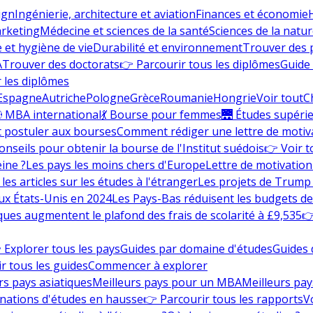
ign
Ingénierie, architecture et aviation
Finances et économie
rketing
Médecine et sciences de la santé
Sciences de la nature
e et hygiène de vie
Durabilité et environnement
Trouver des
A
Trouver des doctorats
👉 Parcourir tous les diplômes
Guide 
 les diplômes
Espagne
Autriche
Pologne
Grèce
Roumanie
Hongrie
Voir tout
C
 MBA international
💃 Bourse pour femmes
🌉 Études supéri
postuler aux bourses
Comment rédiger une lettre de motiv
onseils pour obtenir la bourse de l'Institut suédois
👉 Voir t
eine ?
Les pays les moins chers d'Europe
Lettre de motivation
les articles sur les études à l'étranger
Les projets de Trump 
ux États-Unis en 2024
Les Pays-Bas réduisent les budgets d
ques augmentent le plafond des frais de scolarité à £9,535
👉
 Explorer tous les pays
Guides par domaine d'études
Guides 
r tous les guides
Commencer à explorer
rs pays asiatiques
Meilleurs pays pour un MBA
Meilleurs pay
nations d'études en hausse
👉 Parcourir tous les rapports
Vo