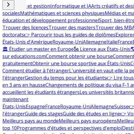
Commerce et gestion
Informatique et IA
Arts créatifs et des
sociales
Mathématiques et sciences physiques
Médias et ma
éducation et développement professionnel
Sport, bien-êtr
Trouver des licences
Trouver des masters
Trouver des MB
doctorats
👉 Parcourir tous les guides de diplômes
Explorer
États-Unis d'Amérique
Royaume-Uni
Allemagne
Italie
France
🏛 Étudier un master en Europe
🗽 Licence aux États-Unis

sur educations.com
Comment obtenir une bourse
Comment 
gratuitement
Obtenir une bourse sportive aux États-Unis
C
Comment étudier à l'étranger
L'université en vaut-elle la p
l'étranger
Gestion du temps pour les étudiants
👉 Lire tous 
en 3 ans en hausse
Changements de politique du visa F-1 a
accueillent les étudiants étrangers
Les universités britanni
maintenant
États-Unis
Espagne
France
Royaume-Uni
Allemagne
Suisse
👉
l'étranger
Guide des stages
Guide des études en ligne
👉 Voi
Meilleurs pays au monde
Meilleurs pays européens
Meilleu
top 10
Programmes d'études et perspectives d'emploi
Desti