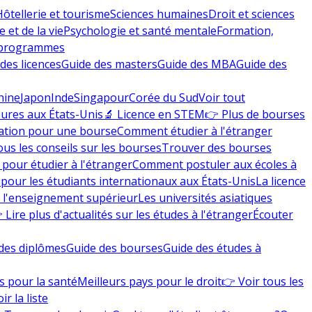
Hôtellerie et tourisme
Sciences humaines
Droit et sciences
 et de la vie
Psychologie et santé mentale
Formation,
 programmes
des licences
Guide des masters
Guide des MBA
Guide des
hine
Japon
Inde
Singapour
Corée du Sud
Voir tout
eures aux États-Unis
🔬 Licence en STEM
👉 Plus de bourses
ation pour une bourse
Comment étudier à l'étranger
ous les conseils sur les bourses
Trouver des bourses
 pour étudier à l'étranger
Comment postuler aux écoles à
pour les étudiants internationaux aux États-Unis
La licence
e l'enseignement supérieur
Les universités asiatiques
 Lire plus d'actualités sur les études à l'étranger
Écouter
des diplômes
Guide des bourses
Guide des études à
s pour la santé
Meilleurs pays pour le droit
👉 Voir tous les
ir la liste