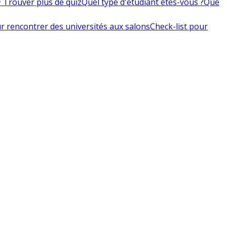
 Trouver plus de quiz
Quel type d'étudiant êtes-vous ?
Que
r rencontrer des universités aux salons
Check-list pour