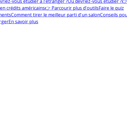
vriez-vous étudier à l'étranger ?
Où devriez-vous étudier ?
👉
en crédits américains
👉 Parcourir plus d'outils
Faire le quiz
ments
Comment tirer le meilleur parti d'un salon
Conseils pou
rger
En savoir plus