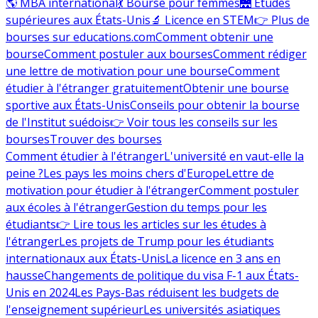
🌎 MBA international
💃 Bourse pour femmes
🌉 Études
supérieures aux États-Unis
🔬 Licence en STEM
👉 Plus de
bourses sur educations.com
Comment obtenir une
bourse
Comment postuler aux bourses
Comment rédiger
une lettre de motivation pour une bourse
Comment
étudier à l'étranger gratuitement
Obtenir une bourse
sportive aux États-Unis
Conseils pour obtenir la bourse
de l'Institut suédois
👉 Voir tous les conseils sur les
bourses
Trouver des bourses
Comment étudier à l'étranger
L'université en vaut-elle la
peine ?
Les pays les moins chers d'Europe
Lettre de
motivation pour étudier à l'étranger
Comment postuler
aux écoles à l'étranger
Gestion du temps pour les
étudiants
👉 Lire tous les articles sur les études à
l'étranger
Les projets de Trump pour les étudiants
internationaux aux États-Unis
La licence en 3 ans en
hausse
Changements de politique du visa F-1 aux États-
Unis en 2024
Les Pays-Bas réduisent les budgets de
l'enseignement supérieur
Les universités asiatiques