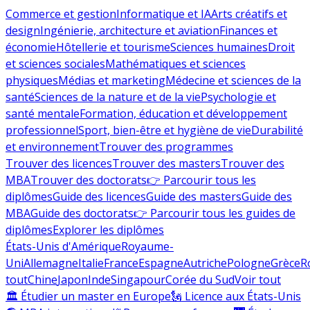
Commerce et gestion
Informatique et IA
Arts créatifs et
design
Ingénierie, architecture et aviation
Finances et
économie
Hôtellerie et tourisme
Sciences humaines
Droit
et sciences sociales
Mathématiques et sciences
physiques
Médias et marketing
Médecine et sciences de la
santé
Sciences de la nature et de la vie
Psychologie et
santé mentale
Formation, éducation et développement
professionnel
Sport, bien-être et hygiène de vie
Durabilité
et environnement
Trouver des programmes
Trouver des licences
Trouver des masters
Trouver des
MBA
Trouver des doctorats
👉 Parcourir tous les
diplômes
Guide des licences
Guide des masters
Guide des
MBA
Guide des doctorats
👉 Parcourir tous les guides de
diplômes
Explorer les diplômes
États-Unis d'Amérique
Royaume-
Uni
Allemagne
Italie
France
Espagne
Autriche
Pologne
Grèce
R
tout
Chine
Japon
Inde
Singapour
Corée du Sud
Voir tout
🏛 Étudier un master en Europe
🗽 Licence aux États-Unis