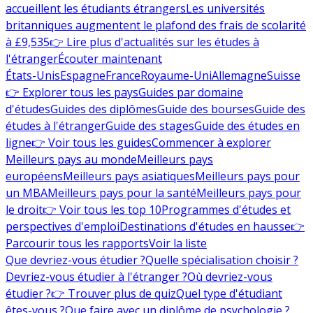
accueillent les étudiants étrangers
Les universités
britanniques augmentent le plafond des frais de scolarité
à £9,535
👉 Lire plus d'actualités sur les études à
l'étranger
Écouter maintenant
États-Unis
Espagne
France
Royaume-Uni
Allemagne
Suisse
👉 Explorer tous les pays
Guides par domaine
d'études
Guides des diplômes
Guide des bourses
Guide des
études à l'étranger
Guide des stages
Guide des études en
ligne
👉 Voir tous les guides
Commencer à explorer
Meilleurs pays au monde
Meilleurs pays
européens
Meilleurs pays asiatiques
Meilleurs pays pour
un MBA
Meilleurs pays pour la santé
Meilleurs pays pour
le droit
👉 Voir tous les top 10
Programmes d'études et
perspectives d'emploi
Destinations d'études en hausse
👉
Parcourir tous les rapports
Voir la liste
Que devriez-vous étudier ?
Quelle spécialisation choisir ?
Devriez-vous étudier à l'étranger ?
Où devriez-vous
étudier ?
👉 Trouver plus de quiz
Quel type d'étudiant
êtes-vous ?
Que faire avec un diplôme de psychologie ?