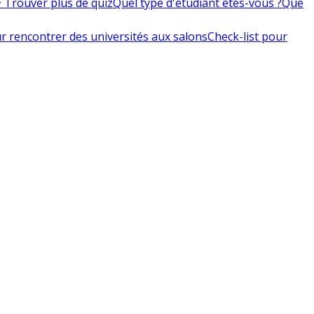
 Trouver plus de quiz
Quel type d'étudiant êtes-vous ?
Que
r rencontrer des universités aux salons
Check-list pour