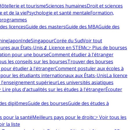
Hôtellerie et tourisme
Sciences humaines
Droit et sciences
 et de la vie
Psychologie et santé mentale
Formation,
 programmes
des licences
Guide des masters
Guide des MBA
Guide des
hine
Japon
Inde
Singapour
Corée du Sud
Voir tout
eures aux États-Unis
🔬 Licence en STEM
👉 Plus de bourses
ation pour une bourse
Comment étudier à l'étranger
ous les conseils sur les bourses
Trouver des bourses
 pour étudier à l'étranger
Comment postuler aux écoles à
pour les étudiants internationaux aux États-Unis
La licence
e l'enseignement supérieur
Les universités asiatiques
 Lire plus d'actualités sur les études à l'étranger
Écouter
des diplômes
Guide des bourses
Guide des études à
s pour la santé
Meilleurs pays pour le droit
👉 Voir tous les
ir la liste