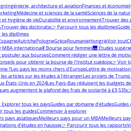
ign
Ingénierie, architecture et aviation
Finances et économie
rketing
Médecine et sciences de la santé
Sciences de la nature
e et hygiène de vie
Durabilité et environnement
Trouver des
A
Trouver des doctorats
👉 Parcourir tous les diplômes
Guide 
 les diplômes
Espagne
Autriche
Pologne
Grèce
Roumanie
Hongrie
Voir tout
C
 MBA international
💃 Bourse pour femmes
🌉 Études supéri
postuler aux bourses
Comment rédiger une lettre de motiv
onseils pour obtenir la bourse de l'Institut suédois
👉 Voir t
eine ?
Les pays les moins chers d'Europe
Lettre de motivation
les articles sur les études à l'étranger
Les projets de Trump 
ux États-Unis en 2024
Les Pays-Bas réduisent les budgets d
ques augmentent le plafond des frais de scolarité à £9,535
👉
 Explorer tous les pays
Guides par domaine d'études
Guides 
r tous les guides
Commencer à explorer
rs pays asiatiques
Meilleurs pays pour un MBA
Meilleurs pay
nations d'études en hausse
👉 Parcourir tous les rapports
Vo