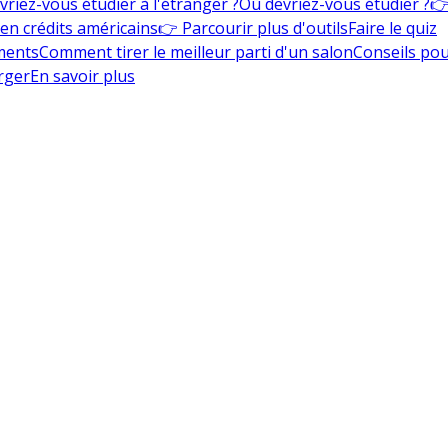
vriez-vous étudier à l'étranger ?
Où devriez-vous étudier ?
👉
en crédits américains
👉 Parcourir plus d'outils
Faire le quiz
ments
Comment tirer le meilleur parti d'un salon
Conseils pou
rger
En savoir plus