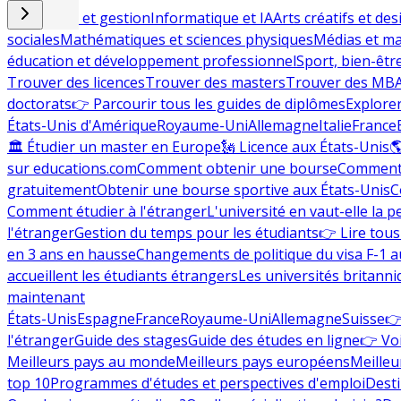
Commerce et gestion
Informatique et IA
Arts créatifs et des
sociales
Mathématiques et sciences physiques
Médias et ma
éducation et développement professionnel
Sport, bien-êtr
Trouver des licences
Trouver des masters
Trouver des MB
doctorats
👉 Parcourir tous les guides de diplômes
Explorer
États-Unis d'Amérique
Royaume-Uni
Allemagne
Italie
France
🏛 Étudier un master en Europe
🗽 Licence aux États-Unis

sur educations.com
Comment obtenir une bourse
Comment 
gratuitement
Obtenir une bourse sportive aux États-Unis
C
Comment étudier à l'étranger
L'université en vaut-elle la p
l'étranger
Gestion du temps pour les étudiants
👉 Lire tous 
en 3 ans en hausse
Changements de politique du visa F-1 a
accueillent les étudiants étrangers
Les universités britanni
maintenant
États-Unis
Espagne
France
Royaume-Uni
Allemagne
Suisse
👉
l'étranger
Guide des stages
Guide des études en ligne
👉 Voi
Meilleurs pays au monde
Meilleurs pays européens
Meilleu
top 10
Programmes d'études et perspectives d'emploi
Desti