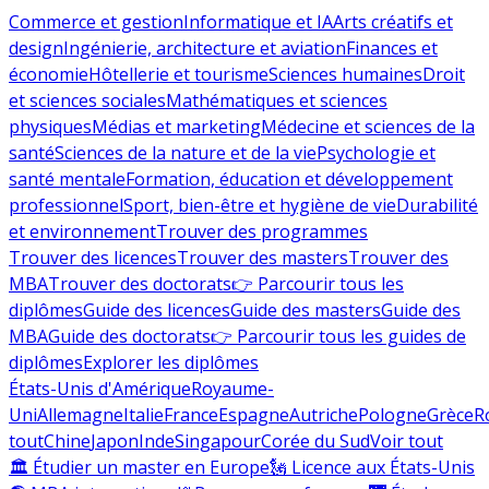
Commerce et gestion
Informatique et IA
Arts créatifs et
design
Ingénierie, architecture et aviation
Finances et
économie
Hôtellerie et tourisme
Sciences humaines
Droit
et sciences sociales
Mathématiques et sciences
physiques
Médias et marketing
Médecine et sciences de la
santé
Sciences de la nature et de la vie
Psychologie et
santé mentale
Formation, éducation et développement
professionnel
Sport, bien-être et hygiène de vie
Durabilité
et environnement
Trouver des programmes
Trouver des licences
Trouver des masters
Trouver des
MBA
Trouver des doctorats
👉 Parcourir tous les
diplômes
Guide des licences
Guide des masters
Guide des
MBA
Guide des doctorats
👉 Parcourir tous les guides de
diplômes
Explorer les diplômes
États-Unis d'Amérique
Royaume-
Uni
Allemagne
Italie
France
Espagne
Autriche
Pologne
Grèce
R
tout
Chine
Japon
Inde
Singapour
Corée du Sud
Voir tout
🏛 Étudier un master en Europe
🗽 Licence aux États-Unis