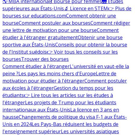
🌎 MBA international
💃 Bourse pour femmes
🌉 Études
supérieures aux États-Unis
🔬 Licence en STEM
👉 Plus de
bourses sur educations.com
Comment obtenir une
bourse
Comment postuler aux bourses
Comment rédiger
une lettre de motivation pour une bourse
Comment
étudier à l'étranger gratuitement
Obtenir une bourse
sportive aux États-Unis
Conseils pour obtenir la bourse
de l'Institut suédois
👉 Voir tous les conseils sur les
bourses
Trouver des bourses
Comment étudier à l'étranger
L'université en vaut-elle la
peine ?
Les pays les moins chers d'Europe
Lettre de
motivation pour étudier à l'étranger
Comment postuler
aux écoles à l'étranger
Gestion du temps pour les
étudiants
👉 Lire tous les articles sur les études à
l'étranger
Les projets de Trump pour les étudiants
internationaux aux États-Unis
La licence en 3 ans en
hausse
Changements de politique du visa F-1 aux États-
Unis en 2024
Les Pays-Bas réduisent les budgets de
l'enseignement supérieur
Les universités asiatiques