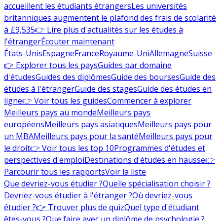
accueillent les étudiants étrangers
Les universités
britanniques augmentent le plafond des frais de scolarité
à £9,535
👉 Lire plus d'actualités sur les études à
l'étranger
Écouter maintenant
États-Unis
Espagne
France
Royaume-Uni
Allemagne
Suisse
👉 Explorer tous les pays
Guides par domaine
d'études
Guides des diplômes
Guide des bourses
Guide des
études à l'étranger
Guide des stages
Guide des études en
ligne
👉 Voir tous les guides
Commencer à explorer
Meilleurs pays au monde
Meilleurs pays
européens
Meilleurs pays asiatiques
Meilleurs pays pour
un MBA
Meilleurs pays pour la santé
Meilleurs pays pour
le droit
👉 Voir tous les top 10
Programmes d'études et
perspectives d'emploi
Destinations d'études en hausse
👉
Parcourir tous les rapports
Voir la liste
Que devriez-vous étudier ?
Quelle spécialisation choisir ?
Devriez-vous étudier à l'étranger ?
Où devriez-vous
étudier ?
👉 Trouver plus de quiz
Quel type d'étudiant
êtes-vous ?
Que faire avec un diplôme de psychologie ?