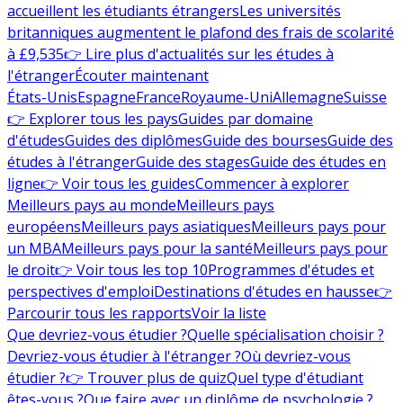
accueillent les étudiants étrangers
Les universités
britanniques augmentent le plafond des frais de scolarité
à £9,535
👉 Lire plus d'actualités sur les études à
l'étranger
Écouter maintenant
États-Unis
Espagne
France
Royaume-Uni
Allemagne
Suisse
👉 Explorer tous les pays
Guides par domaine
d'études
Guides des diplômes
Guide des bourses
Guide des
études à l'étranger
Guide des stages
Guide des études en
ligne
👉 Voir tous les guides
Commencer à explorer
Meilleurs pays au monde
Meilleurs pays
européens
Meilleurs pays asiatiques
Meilleurs pays pour
un MBA
Meilleurs pays pour la santé
Meilleurs pays pour
le droit
👉 Voir tous les top 10
Programmes d'études et
perspectives d'emploi
Destinations d'études en hausse
👉
Parcourir tous les rapports
Voir la liste
Que devriez-vous étudier ?
Quelle spécialisation choisir ?
Devriez-vous étudier à l'étranger ?
Où devriez-vous
étudier ?
👉 Trouver plus de quiz
Quel type d'étudiant
êtes-vous ?
Que faire avec un diplôme de psychologie ?