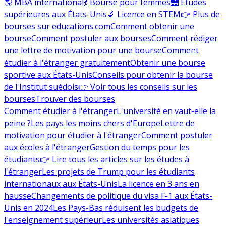
🌎 MBA international
💃 Bourse pour femmes
🌉 Études
supérieures aux États-Unis
🔬 Licence en STEM
👉 Plus de
bourses sur educations.com
Comment obtenir une
bourse
Comment postuler aux bourses
Comment rédiger
une lettre de motivation pour une bourse
Comment
étudier à l'étranger gratuitement
Obtenir une bourse
sportive aux États-Unis
Conseils pour obtenir la bourse
de l'Institut suédois
👉 Voir tous les conseils sur les
bourses
Trouver des bourses
Comment étudier à l'étranger
L'université en vaut-elle la
peine ?
Les pays les moins chers d'Europe
Lettre de
motivation pour étudier à l'étranger
Comment postuler
aux écoles à l'étranger
Gestion du temps pour les
étudiants
👉 Lire tous les articles sur les études à
l'étranger
Les projets de Trump pour les étudiants
internationaux aux États-Unis
La licence en 3 ans en
hausse
Changements de politique du visa F-1 aux États-
Unis en 2024
Les Pays-Bas réduisent les budgets de
l'enseignement supérieur
Les universités asiatiques