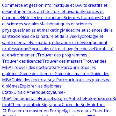
Commerce et gestion
Informatique et IA
Arts créatifs et
design
Ingénierie, architecture et aviation
Finances et
économie
Hôtellerie et tourisme
Sciences humaines
Droit
et sciences sociales
Mathématiques et sciences
physiques
Médias et marketing
Médecine et sciences de la
santé
Sciences de la nature et de la vie
Psychologie et
santé mentale
Formation, éducation et développement
professionnel
Sport, bien-être et hygiène de vie
Durabilité
et environnement
Trouver des programmes
Trouver des licences
Trouver des masters
Trouver des
MBA
Trouver des doctorats
👉 Parcourir tous les
diplômes
Guide des licences
Guide des masters
Guide des
MBA
Guide des doctorats
👉 Parcourir tous les guides de
diplômes
Explorer les diplômes
États-Unis d'Amérique
Royaume-
Uni
Allemagne
Italie
France
Espagne
Autriche
Pologne
Grèce
R
tout
Chine
Japon
Inde
Singapour
Corée du Sud
Voir tout
🏛 Étudier un master en Europe
🗽 Licence aux États-Unis