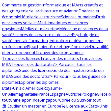
Commerce et gestion
Informatique et IA
Arts créatifs et
design
Ingénierie, architecture et aviation
Finances et
économie
Hôtellerie et tourisme
Sciences humaines
Droit
et sciences sociales
Mathématiques et sciences
physiques
Médias et marketing
Médecine et sciences de la
santé
Sciences de la nature et de la vie
Psychologie et
santé mentale
Formation, éducation et développement
professionnel
Sport, bien-être et hygiène de vie
Durabilité
et environnement
Trouver des programmes
Trouver des licences
Trouver des masters
Trouver des
MBA
Trouver des doctorats
👉 Parcourir tous les
diplômes
Guide des licences
Guide des masters
Guide des
MBA
Guide des doctorats
👉 Parcourir tous les guides de
diplômes
Explorer les diplômes
États-Unis d'Amérique
Royaume-
Uni
Allemagne
Italie
France
Espagne
Autriche
Pologne
Grèce
R
tout
Chine
Japon
Inde
Singapour
Corée du Sud
Voir tout
🏛 Étudier un master en Europe
🗽 Licence aux États-Unis