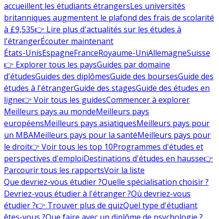
accueillent les étudiants étrangers
Les universités
britanniques augmentent le plafond des frais de scolarité
à £9,535
👉 Lire plus d'actualités sur les études à
l'étranger
Écouter maintenant
États-Unis
Espagne
France
Royaume-Uni
Allemagne
Suisse
👉 Explorer tous les pays
Guides par domaine
d'études
Guides des diplômes
Guide des bourses
Guide des
études à l'étranger
Guide des stages
Guide des études en
ligne
👉 Voir tous les guides
Commencer à explorer
Meilleurs pays au monde
Meilleurs pays
européens
Meilleurs pays asiatiques
Meilleurs pays pour
un MBA
Meilleurs pays pour la santé
Meilleurs pays pour
le droit
👉 Voir tous les top 10
Programmes d'études et
perspectives d'emploi
Destinations d'études en hausse
👉
Parcourir tous les rapports
Voir la liste
Que devriez-vous étudier ?
Quelle spécialisation choisir ?
Devriez-vous étudier à l'étranger ?
Où devriez-vous
étudier ?
👉 Trouver plus de quiz
Quel type d'étudiant
êtes-vous ?
Que faire avec un diplôme de psychologie ?