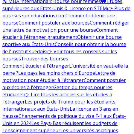
🌎 MBA international
💃 Bourse pour femmes
🌉 Études
supérieures aux États-Unis
🔬 Licence en STEM
👉 Plus de
bourses sur educations.com
Comment obtenir une
bourse
Comment postuler aux bourses
Comment rédiger
une lettre de motivation pour une bourse
Comment
étudier à l'étranger gratuitement
Obtenir une bourse
sportive aux États-Unis
Conseils pour obtenir la bourse
de l'Institut suédois
👉 Voir tous les conseils sur les
bourses
Trouver des bourses
Comment étudier à l'étranger
L'université en vaut-elle la
peine ?
Les pays les moins chers d'Europe
Lettre de
motivation pour étudier à l'étranger
Comment postuler
aux écoles à l'étranger
Gestion du temps pour les
étudiants
👉 Lire tous les articles sur les études à
l'étranger
Les projets de Trump pour les étudiants
internationaux aux États-Unis
La licence en 3 ans en
hausse
Changements de politique du visa F-1 aux États-
Unis en 2024
Les Pays-Bas réduisent les budgets de
l'enseignement supérieur
Les universités asiatiques