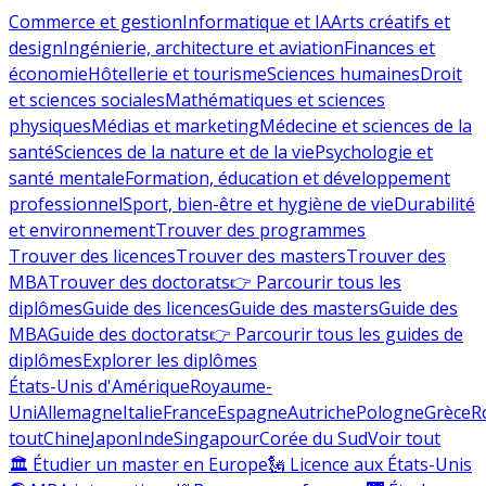
Commerce et gestion
Informatique et IA
Arts créatifs et
design
Ingénierie, architecture et aviation
Finances et
économie
Hôtellerie et tourisme
Sciences humaines
Droit
et sciences sociales
Mathématiques et sciences
physiques
Médias et marketing
Médecine et sciences de la
santé
Sciences de la nature et de la vie
Psychologie et
santé mentale
Formation, éducation et développement
professionnel
Sport, bien-être et hygiène de vie
Durabilité
et environnement
Trouver des programmes
Trouver des licences
Trouver des masters
Trouver des
MBA
Trouver des doctorats
👉 Parcourir tous les
diplômes
Guide des licences
Guide des masters
Guide des
MBA
Guide des doctorats
👉 Parcourir tous les guides de
diplômes
Explorer les diplômes
États-Unis d'Amérique
Royaume-
Uni
Allemagne
Italie
France
Espagne
Autriche
Pologne
Grèce
R
tout
Chine
Japon
Inde
Singapour
Corée du Sud
Voir tout
🏛 Étudier un master en Europe
🗽 Licence aux États-Unis