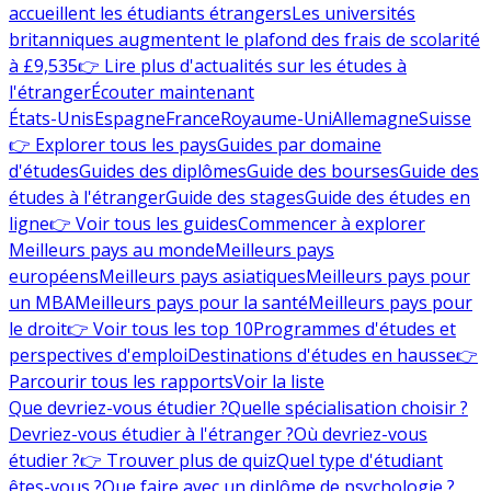
accueillent les étudiants étrangers
Les universités
britanniques augmentent le plafond des frais de scolarité
à £9,535
👉 Lire plus d'actualités sur les études à
l'étranger
Écouter maintenant
États-Unis
Espagne
France
Royaume-Uni
Allemagne
Suisse
👉 Explorer tous les pays
Guides par domaine
d'études
Guides des diplômes
Guide des bourses
Guide des
études à l'étranger
Guide des stages
Guide des études en
ligne
👉 Voir tous les guides
Commencer à explorer
Meilleurs pays au monde
Meilleurs pays
européens
Meilleurs pays asiatiques
Meilleurs pays pour
un MBA
Meilleurs pays pour la santé
Meilleurs pays pour
le droit
👉 Voir tous les top 10
Programmes d'études et
perspectives d'emploi
Destinations d'études en hausse
👉
Parcourir tous les rapports
Voir la liste
Que devriez-vous étudier ?
Quelle spécialisation choisir ?
Devriez-vous étudier à l'étranger ?
Où devriez-vous
étudier ?
👉 Trouver plus de quiz
Quel type d'étudiant
êtes-vous ?
Que faire avec un diplôme de psychologie ?