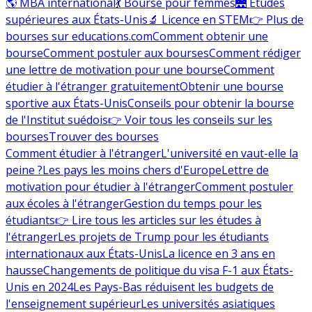
🌎 MBA international
💃 Bourse pour femmes
🌉 Études
supérieures aux États-Unis
🔬 Licence en STEM
👉 Plus de
bourses sur educations.com
Comment obtenir une
bourse
Comment postuler aux bourses
Comment rédiger
une lettre de motivation pour une bourse
Comment
étudier à l'étranger gratuitement
Obtenir une bourse
sportive aux États-Unis
Conseils pour obtenir la bourse
de l'Institut suédois
👉 Voir tous les conseils sur les
bourses
Trouver des bourses
Comment étudier à l'étranger
L'université en vaut-elle la
peine ?
Les pays les moins chers d'Europe
Lettre de
motivation pour étudier à l'étranger
Comment postuler
aux écoles à l'étranger
Gestion du temps pour les
étudiants
👉 Lire tous les articles sur les études à
l'étranger
Les projets de Trump pour les étudiants
internationaux aux États-Unis
La licence en 3 ans en
hausse
Changements de politique du visa F-1 aux États-
Unis en 2024
Les Pays-Bas réduisent les budgets de
l'enseignement supérieur
Les universités asiatiques