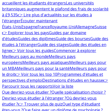
accueillent les étudiants étrangers
Les universités
britanniques augmentent le plafond des frais de scolarité
à £9,535
👉 Lire plus d'actualités sur les études à
l'étranger
Écouter maintenant
États-Unis
Espagne
France
Royaume-Uni
Allemagne
Suisse
👉 Explorer tous les pays
Guides par domaine
d'études
Guides des diplômes
Guide des bourses
Guide des
études à l'étranger
Guide des stages
Guide des études en
ligne
👉 Voir tous les guides
Commencer à explorer
Meilleurs pays au monde
Meilleurs pays
européens
Meilleurs pays asiatiques
Meilleurs pays pour
un MBA
Meilleurs pays pour la santé
Meilleurs pays pour
le droit
👉 Voir tous les top 10
Programmes d'études et
perspectives d'emploi
Destinations d'études en hausse
👉
Parcourir tous les rapports
Voir la liste
Que devriez-vous étudier ?
Quelle spécialisation choisir ?
Devriez-vous étudier à l'étranger ?
Où devriez-vous
étudier ?
👉 Trouver plus de quiz
Quel type d'étudiant
êtes-vous ?
Que faire avec un diplôme de psychologie ?