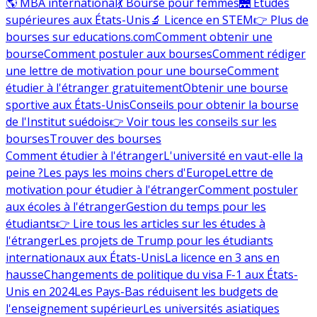
🌎 MBA international
💃 Bourse pour femmes
🌉 Études
supérieures aux États-Unis
🔬 Licence en STEM
👉 Plus de
bourses sur educations.com
Comment obtenir une
bourse
Comment postuler aux bourses
Comment rédiger
une lettre de motivation pour une bourse
Comment
étudier à l'étranger gratuitement
Obtenir une bourse
sportive aux États-Unis
Conseils pour obtenir la bourse
de l'Institut suédois
👉 Voir tous les conseils sur les
bourses
Trouver des bourses
Comment étudier à l'étranger
L'université en vaut-elle la
peine ?
Les pays les moins chers d'Europe
Lettre de
motivation pour étudier à l'étranger
Comment postuler
aux écoles à l'étranger
Gestion du temps pour les
étudiants
👉 Lire tous les articles sur les études à
l'étranger
Les projets de Trump pour les étudiants
internationaux aux États-Unis
La licence en 3 ans en
hausse
Changements de politique du visa F-1 aux États-
Unis en 2024
Les Pays-Bas réduisent les budgets de
l'enseignement supérieur
Les universités asiatiques