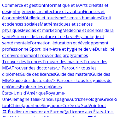
Commerce et gestion
Informatique et IA
Arts créatifs et
design
Ingénierie, architecture et aviation
Finances et
économie
Hôtellerie et tourisme
Sciences humaines
Droit
et sciences sociales
Mathématiques et sciences
physiques
Médias et marketing
Médecine et sciences de la
santé
Sciences de la nature et de la vie
Psychologie et
santé mentale
Formation, éducation et développement
professionnel
Sport, bien-être et hygiène de vie
Durabilité
et environnement
Trouver des programmes
Trouver des licences
Trouver des masters
Trouver des
MBA
Trouver des doctorats
👉 Parcourir tous les
diplômes
Guide des licences
Guide des masters
Guide des
MBA
Guide des doctorats
👉 Parcourir tous les guides de
diplômes
Explorer les diplômes
États-Unis d'Amérique
Royaume-
Uni
Allemagne
Italie
France
Espagne
Autriche
Pologne
Grèce
R
tout
Chine
Japon
Inde
Singapour
Corée du Sud
Voir tout
🏛 Étudier un master en Europe
🗽 Licence aux États-Unis