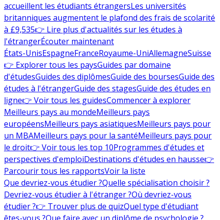
accueillent les étudiants étrangers
Les universités
britanniques augmentent le plafond des frais de scolarité
à £9,535
👉 Lire plus d'actualités sur les études à
l'étranger
Écouter maintenant
États-Unis
Espagne
France
Royaume-Uni
Allemagne
Suisse
👉 Explorer tous les pays
Guides par domaine
d'études
Guides des diplômes
Guide des bourses
Guide des
études à l'étranger
Guide des stages
Guide des études en
ligne
👉 Voir tous les guides
Commencer à explorer
Meilleurs pays au monde
Meilleurs pays
européens
Meilleurs pays asiatiques
Meilleurs pays pour
un MBA
Meilleurs pays pour la santé
Meilleurs pays pour
le droit
👉 Voir tous les top 10
Programmes d'études et
perspectives d'emploi
Destinations d'études en hausse
👉
Parcourir tous les rapports
Voir la liste
Que devriez-vous étudier ?
Quelle spécialisation choisir ?
Devriez-vous étudier à l'étranger ?
Où devriez-vous
étudier ?
👉 Trouver plus de quiz
Quel type d'étudiant
êtes-vous ?
Que faire avec un diplôme de psychologie ?