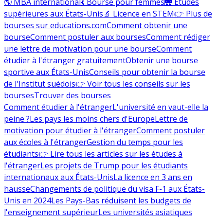
🌎 MBA international
💃 Bourse pour femmes
🌉 Études
supérieures aux États-Unis
🔬 Licence en STEM
👉 Plus de
bourses sur educations.com
Comment obtenir une
bourse
Comment postuler aux bourses
Comment rédiger
une lettre de motivation pour une bourse
Comment
étudier à l'étranger gratuitement
Obtenir une bourse
sportive aux États-Unis
Conseils pour obtenir la bourse
de l'Institut suédois
👉 Voir tous les conseils sur les
bourses
Trouver des bourses
Comment étudier à l'étranger
L'université en vaut-elle la
peine ?
Les pays les moins chers d'Europe
Lettre de
motivation pour étudier à l'étranger
Comment postuler
aux écoles à l'étranger
Gestion du temps pour les
étudiants
👉 Lire tous les articles sur les études à
l'étranger
Les projets de Trump pour les étudiants
internationaux aux États-Unis
La licence en 3 ans en
hausse
Changements de politique du visa F-1 aux États-
Unis en 2024
Les Pays-Bas réduisent les budgets de
l'enseignement supérieur
Les universités asiatiques