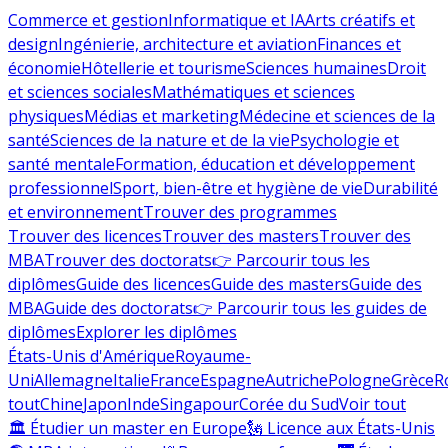
Commerce et gestion
Informatique et IA
Arts créatifs et
design
Ingénierie, architecture et aviation
Finances et
économie
Hôtellerie et tourisme
Sciences humaines
Droit
et sciences sociales
Mathématiques et sciences
physiques
Médias et marketing
Médecine et sciences de la
santé
Sciences de la nature et de la vie
Psychologie et
santé mentale
Formation, éducation et développement
professionnel
Sport, bien-être et hygiène de vie
Durabilité
et environnement
Trouver des programmes
Trouver des licences
Trouver des masters
Trouver des
MBA
Trouver des doctorats
👉 Parcourir tous les
diplômes
Guide des licences
Guide des masters
Guide des
MBA
Guide des doctorats
👉 Parcourir tous les guides de
diplômes
Explorer les diplômes
États-Unis d'Amérique
Royaume-
Uni
Allemagne
Italie
France
Espagne
Autriche
Pologne
Grèce
R
tout
Chine
Japon
Inde
Singapour
Corée du Sud
Voir tout
🏛 Étudier un master en Europe
🗽 Licence aux États-Unis