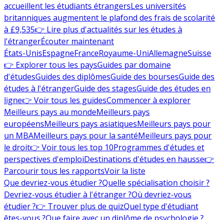
accueillent les étudiants étrangers
Les universités
britanniques augmentent le plafond des frais de scolarité
à £9,535
👉 Lire plus d'actualités sur les études à
l'étranger
Écouter maintenant
États-Unis
Espagne
France
Royaume-Uni
Allemagne
Suisse
👉 Explorer tous les pays
Guides par domaine
d'études
Guides des diplômes
Guide des bourses
Guide des
études à l'étranger
Guide des stages
Guide des études en
ligne
👉 Voir tous les guides
Commencer à explorer
Meilleurs pays au monde
Meilleurs pays
européens
Meilleurs pays asiatiques
Meilleurs pays pour
un MBA
Meilleurs pays pour la santé
Meilleurs pays pour
le droit
👉 Voir tous les top 10
Programmes d'études et
perspectives d'emploi
Destinations d'études en hausse
👉
Parcourir tous les rapports
Voir la liste
Que devriez-vous étudier ?
Quelle spécialisation choisir ?
Devriez-vous étudier à l'étranger ?
Où devriez-vous
étudier ?
👉 Trouver plus de quiz
Quel type d'étudiant
êtes-vous ?
Que faire avec un diplôme de psychologie ?