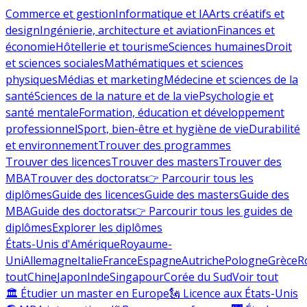
Commerce et gestion
Informatique et IA
Arts créatifs et
design
Ingénierie, architecture et aviation
Finances et
économie
Hôtellerie et tourisme
Sciences humaines
Droit
et sciences sociales
Mathématiques et sciences
physiques
Médias et marketing
Médecine et sciences de la
santé
Sciences de la nature et de la vie
Psychologie et
santé mentale
Formation, éducation et développement
professionnel
Sport, bien-être et hygiène de vie
Durabilité
et environnement
Trouver des programmes
Trouver des licences
Trouver des masters
Trouver des
MBA
Trouver des doctorats
👉 Parcourir tous les
diplômes
Guide des licences
Guide des masters
Guide des
MBA
Guide des doctorats
👉 Parcourir tous les guides de
diplômes
Explorer les diplômes
États-Unis d'Amérique
Royaume-
Uni
Allemagne
Italie
France
Espagne
Autriche
Pologne
Grèce
R
tout
Chine
Japon
Inde
Singapour
Corée du Sud
Voir tout
🏛 Étudier un master en Europe
🗽 Licence aux États-Unis