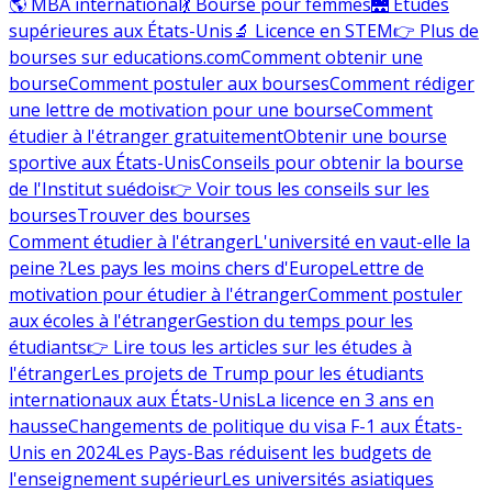
🌎 MBA international
💃 Bourse pour femmes
🌉 Études
supérieures aux États-Unis
🔬 Licence en STEM
👉 Plus de
bourses sur educations.com
Comment obtenir une
bourse
Comment postuler aux bourses
Comment rédiger
une lettre de motivation pour une bourse
Comment
étudier à l'étranger gratuitement
Obtenir une bourse
sportive aux États-Unis
Conseils pour obtenir la bourse
de l'Institut suédois
👉 Voir tous les conseils sur les
bourses
Trouver des bourses
Comment étudier à l'étranger
L'université en vaut-elle la
peine ?
Les pays les moins chers d'Europe
Lettre de
motivation pour étudier à l'étranger
Comment postuler
aux écoles à l'étranger
Gestion du temps pour les
étudiants
👉 Lire tous les articles sur les études à
l'étranger
Les projets de Trump pour les étudiants
internationaux aux États-Unis
La licence en 3 ans en
hausse
Changements de politique du visa F-1 aux États-
Unis en 2024
Les Pays-Bas réduisent les budgets de
l'enseignement supérieur
Les universités asiatiques