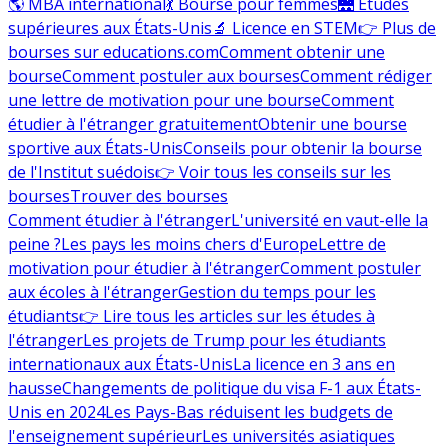
🌎 MBA international
💃 Bourse pour femmes
🌉 Études
supérieures aux États-Unis
🔬 Licence en STEM
👉 Plus de
bourses sur educations.com
Comment obtenir une
bourse
Comment postuler aux bourses
Comment rédiger
une lettre de motivation pour une bourse
Comment
étudier à l'étranger gratuitement
Obtenir une bourse
sportive aux États-Unis
Conseils pour obtenir la bourse
de l'Institut suédois
👉 Voir tous les conseils sur les
bourses
Trouver des bourses
Comment étudier à l'étranger
L'université en vaut-elle la
peine ?
Les pays les moins chers d'Europe
Lettre de
motivation pour étudier à l'étranger
Comment postuler
aux écoles à l'étranger
Gestion du temps pour les
étudiants
👉 Lire tous les articles sur les études à
l'étranger
Les projets de Trump pour les étudiants
internationaux aux États-Unis
La licence en 3 ans en
hausse
Changements de politique du visa F-1 aux États-
Unis en 2024
Les Pays-Bas réduisent les budgets de
l'enseignement supérieur
Les universités asiatiques