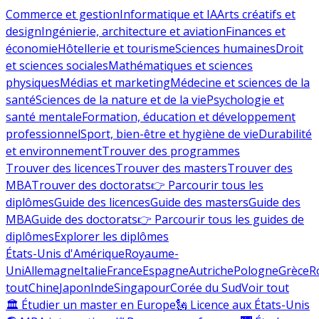
Commerce et gestion
Informatique et IA
Arts créatifs et
design
Ingénierie, architecture et aviation
Finances et
économie
Hôtellerie et tourisme
Sciences humaines
Droit
et sciences sociales
Mathématiques et sciences
physiques
Médias et marketing
Médecine et sciences de la
santé
Sciences de la nature et de la vie
Psychologie et
santé mentale
Formation, éducation et développement
professionnel
Sport, bien-être et hygiène de vie
Durabilité
et environnement
Trouver des programmes
Trouver des licences
Trouver des masters
Trouver des
MBA
Trouver des doctorats
👉 Parcourir tous les
diplômes
Guide des licences
Guide des masters
Guide des
MBA
Guide des doctorats
👉 Parcourir tous les guides de
diplômes
Explorer les diplômes
États-Unis d'Amérique
Royaume-
Uni
Allemagne
Italie
France
Espagne
Autriche
Pologne
Grèce
R
tout
Chine
Japon
Inde
Singapour
Corée du Sud
Voir tout
🏛 Étudier un master en Europe
🗽 Licence aux États-Unis