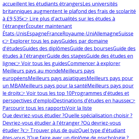
accueillent les étudiants étrangers
Les universités
britanniques augmentent le plafond des frais de scolarité
à £9,535
👉 Lire plus d'actualités sur les études à
l'étranger
Écouter maintenant
États-Unis
Espagne
France
Royaume-Uni
Allemagne
Suisse
👉 Explorer tous les pays
Guides par domaine
d'études
Guides des diplômes
Guide des bourses
Guide des
études à l'étranger
Guide des stages
Guide des études en
ligne
👉 Voir tous les guides
Commencer à explorer
Meilleurs pays au monde
Meilleurs pays
européens
Meilleurs pays asiatiques
Meilleurs pays pour
un MBA
Meilleurs pays pour la santé
Meilleurs pays pour
le droit
👉 Voir tous les top 10
Programmes d'études et
perspectives d'emploi
Destinations d'études en hausse
👉
Parcourir tous les rapports
Voir la liste
Que devriez-vous étudier ?
Quelle spécialisation choisir ?
Devriez-vous étudier à l'étranger ?
Où devriez-vous
étudier ?
👉 Trouver plus de quiz
Quel type d'étudiant
êtes-vous ?
Que faire avec un diplôme de psychologie ?