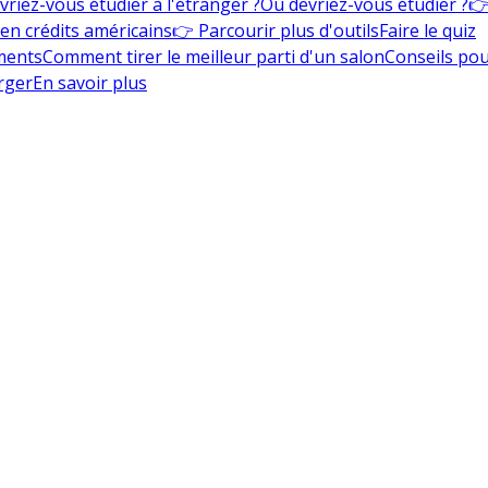
vriez-vous étudier à l'étranger ?
Où devriez-vous étudier ?
👉
en crédits américains
👉 Parcourir plus d'outils
Faire le quiz
ments
Comment tirer le meilleur parti d'un salon
Conseils pou
rger
En savoir plus