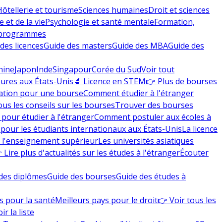
Hôtellerie et tourisme
Sciences humaines
Droit et sciences
 et de la vie
Psychologie et santé mentale
Formation,
 programmes
des licences
Guide des masters
Guide des MBA
Guide des
hine
Japon
Inde
Singapour
Corée du Sud
Voir tout
eures aux États-Unis
🔬 Licence en STEM
👉 Plus de bourses
ation pour une bourse
Comment étudier à l'étranger
ous les conseils sur les bourses
Trouver des bourses
 pour étudier à l'étranger
Comment postuler aux écoles à
pour les étudiants internationaux aux États-Unis
La licence
e l'enseignement supérieur
Les universités asiatiques
 Lire plus d'actualités sur les études à l'étranger
Écouter
des diplômes
Guide des bourses
Guide des études à
s pour la santé
Meilleurs pays pour le droit
👉 Voir tous les
ir la liste