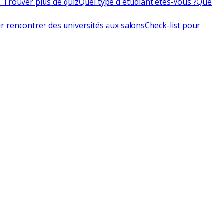
 Trouver plus de quiz
Quel type d'étudiant êtes-vous ?
Que
r rencontrer des universités aux salons
Check-list pour