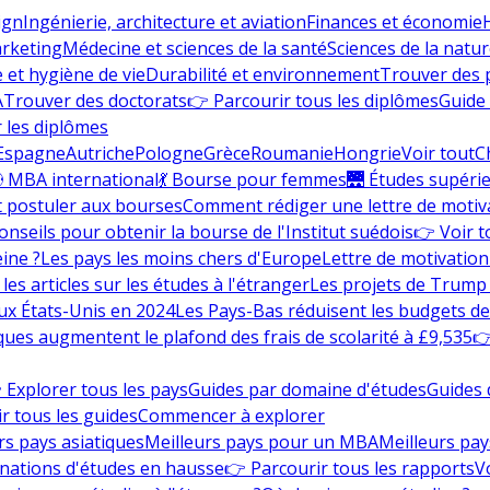
ign
Ingénierie, architecture et aviation
Finances et économie
rketing
Médecine et sciences de la santé
Sciences de la nature
e et hygiène de vie
Durabilité et environnement
Trouver des
A
Trouver des doctorats
👉 Parcourir tous les diplômes
Guide 
 les diplômes
Espagne
Autriche
Pologne
Grèce
Roumanie
Hongrie
Voir tout
C
 MBA international
💃 Bourse pour femmes
🌉 Études supéri
postuler aux bourses
Comment rédiger une lettre de motiv
onseils pour obtenir la bourse de l'Institut suédois
👉 Voir t
eine ?
Les pays les moins chers d'Europe
Lettre de motivation
les articles sur les études à l'étranger
Les projets de Trump 
ux États-Unis en 2024
Les Pays-Bas réduisent les budgets d
ques augmentent le plafond des frais de scolarité à £9,535
👉
 Explorer tous les pays
Guides par domaine d'études
Guides 
r tous les guides
Commencer à explorer
rs pays asiatiques
Meilleurs pays pour un MBA
Meilleurs pay
nations d'études en hausse
👉 Parcourir tous les rapports
Vo