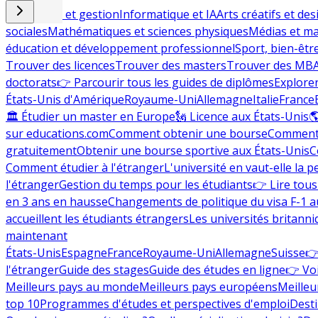
Commerce et gestion
Informatique et IA
Arts créatifs et des
sociales
Mathématiques et sciences physiques
Médias et ma
éducation et développement professionnel
Sport, bien-êtr
Trouver des licences
Trouver des masters
Trouver des MB
doctorats
👉 Parcourir tous les guides de diplômes
Explorer
États-Unis d'Amérique
Royaume-Uni
Allemagne
Italie
France
🏛 Étudier un master en Europe
🗽 Licence aux États-Unis

sur educations.com
Comment obtenir une bourse
Comment 
gratuitement
Obtenir une bourse sportive aux États-Unis
C
Comment étudier à l'étranger
L'université en vaut-elle la p
l'étranger
Gestion du temps pour les étudiants
👉 Lire tous 
en 3 ans en hausse
Changements de politique du visa F-1 a
accueillent les étudiants étrangers
Les universités britanni
maintenant
États-Unis
Espagne
France
Royaume-Uni
Allemagne
Suisse
👉
l'étranger
Guide des stages
Guide des études en ligne
👉 Voi
Meilleurs pays au monde
Meilleurs pays européens
Meilleu
top 10
Programmes d'études et perspectives d'emploi
Desti