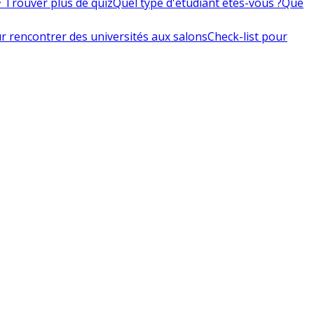
 Trouver plus de quiz
Quel type d'étudiant êtes-vous ?
Que
r rencontrer des universités aux salons
Check-list pour