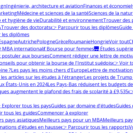
ign
Ingénierie, architecture et aviation
Finances et économie
rketing
Médecine et sciences de la santé
Sciences de la nature
e et hygiène de vie
Durabilité et environnement
Trouver des
A
Trouver des doctorats
👉 Parcourir tous les diplômes
Guide 
 les diplômes
Espagne
Autriche
Pologne
Grèce
Roumanie
Hongrie
Voir tout
C
 MBA international
💃 Bourse pour femmes
🌉 Études supéri
postuler aux bourses
Comment rédiger une lettre de motiv
onseils pour obtenir la bourse de l'Institut suédois
👉 Voir t
eine ?
Les pays les moins chers d'Europe
Lettre de motivation
les articles sur les études à l'étranger
Les projets de Trump 
ux États-Unis en 2024
Les Pays-Bas réduisent les budgets d
ques augmentent le plafond des frais de scolarité à £9,535
👉
 Explorer tous les pays
Guides par domaine d'études
Guides 
r tous les guides
Commencer à explorer
rs pays asiatiques
Meilleurs pays pour un MBA
Meilleurs pay
nations d'études en hausse
👉 Parcourir tous les rapports
Vo