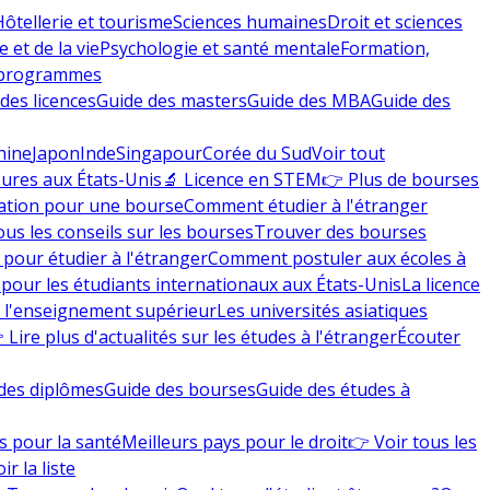
Hôtellerie et tourisme
Sciences humaines
Droit et sciences
 et de la vie
Psychologie et santé mentale
Formation,
 programmes
des licences
Guide des masters
Guide des MBA
Guide des
hine
Japon
Inde
Singapour
Corée du Sud
Voir tout
eures aux États-Unis
🔬 Licence en STEM
👉 Plus de bourses
ation pour une bourse
Comment étudier à l'étranger
ous les conseils sur les bourses
Trouver des bourses
 pour étudier à l'étranger
Comment postuler aux écoles à
pour les étudiants internationaux aux États-Unis
La licence
e l'enseignement supérieur
Les universités asiatiques
 Lire plus d'actualités sur les études à l'étranger
Écouter
des diplômes
Guide des bourses
Guide des études à
s pour la santé
Meilleurs pays pour le droit
👉 Voir tous les
ir la liste