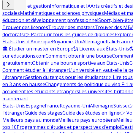
Commerce et gestion
Informatique et IA
Arts créatifs et des
sociales
Mathématiques et sciences physiques
Médias et ma
éducation et développement professionnel
Sport, bien-êtr
Trouver des licences
Trouver des masters
Trouver des MB
doctorats
👉 Parcourir tous les guides de diplômes
Explorer
États-Unis d'Amérique
Royaume-Uni
Allemagne
Italie
France
🏛 Étudier un master en Europe
🗽 Licence aux États-Unis

sur educations.com
Comment obtenir une bourse
Comment 
gratuitement
Obtenir une bourse sportive aux États-Unis
C
Comment étudier à l'étranger
L'université en vaut-elle la p
l'étranger
Gestion du temps pour les étudiants
👉 Lire tous 
en 3 ans en hausse
Changements de politique du visa F-1 a
accueillent les étudiants étrangers
Les universités britanni
maintenant
États-Unis
Espagne
France
Royaume-Uni
Allemagne
Suisse
👉
l'étranger
Guide des stages
Guide des études en ligne
👉 Voi
Meilleurs pays au monde
Meilleurs pays européens
Meilleu
top 10
Programmes d'études et perspectives d'emploi
Desti