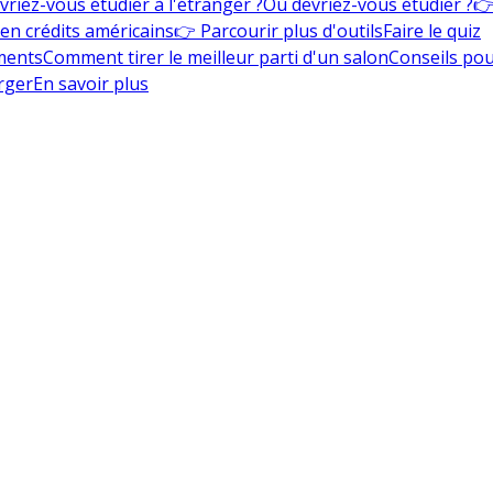
vriez-vous étudier à l'étranger ?
Où devriez-vous étudier ?
👉
en crédits américains
👉 Parcourir plus d'outils
Faire le quiz
ments
Comment tirer le meilleur parti d'un salon
Conseils pou
rger
En savoir plus