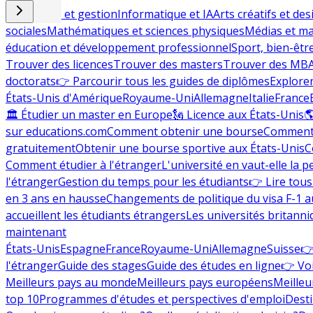
Commerce et gestion
Informatique et IA
Arts créatifs et des
sociales
Mathématiques et sciences physiques
Médias et ma
éducation et développement professionnel
Sport, bien-êtr
Trouver des licences
Trouver des masters
Trouver des MB
doctorats
👉 Parcourir tous les guides de diplômes
Explorer
États-Unis d'Amérique
Royaume-Uni
Allemagne
Italie
France
🏛 Étudier un master en Europe
🗽 Licence aux États-Unis

sur educations.com
Comment obtenir une bourse
Comment 
gratuitement
Obtenir une bourse sportive aux États-Unis
C
Comment étudier à l'étranger
L'université en vaut-elle la p
l'étranger
Gestion du temps pour les étudiants
👉 Lire tous 
en 3 ans en hausse
Changements de politique du visa F-1 a
accueillent les étudiants étrangers
Les universités britanni
maintenant
États-Unis
Espagne
France
Royaume-Uni
Allemagne
Suisse
👉
l'étranger
Guide des stages
Guide des études en ligne
👉 Voi
Meilleurs pays au monde
Meilleurs pays européens
Meilleu
top 10
Programmes d'études et perspectives d'emploi
Desti