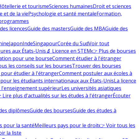
Hôtellerie et tourisme
Sciences humaines
Droit et sciences
 et de la vie
Psychologie et santé mentale
Formation,
 programmes
des licences
Guide des masters
Guide des MBA
Guide des
hine
Japon
Inde
Singapour
Corée du Sud
Voir tout
eures aux États-Unis
🔬 Licence en STEM
👉 Plus de bourses
ation pour une bourse
Comment étudier à l'étranger
ous les conseils sur les bourses
Trouver des bourses
 pour étudier à l'étranger
Comment postuler aux écoles à
pour les étudiants internationaux aux États-Unis
La licence
e l'enseignement supérieur
Les universités asiatiques
 Lire plus d'actualités sur les études à l'étranger
Écouter
des diplômes
Guide des bourses
Guide des études à
s pour la santé
Meilleurs pays pour le droit
👉 Voir tous les
ir la liste