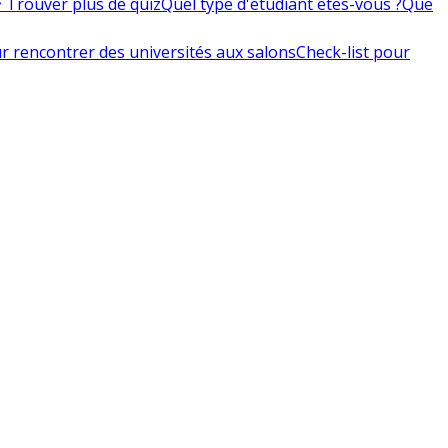
 Trouver plus de quiz
Quel type d'étudiant êtes-vous ?
Que
r rencontrer des universités aux salons
Check-list pour