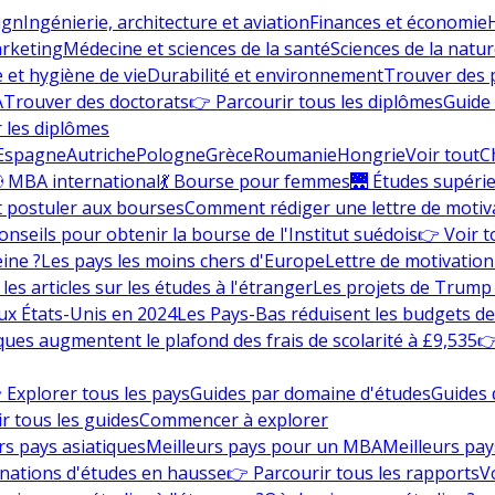
ign
Ingénierie, architecture et aviation
Finances et économie
rketing
Médecine et sciences de la santé
Sciences de la nature
e et hygiène de vie
Durabilité et environnement
Trouver des
A
Trouver des doctorats
👉 Parcourir tous les diplômes
Guide 
 les diplômes
Espagne
Autriche
Pologne
Grèce
Roumanie
Hongrie
Voir tout
C
 MBA international
💃 Bourse pour femmes
🌉 Études supéri
postuler aux bourses
Comment rédiger une lettre de motiv
onseils pour obtenir la bourse de l'Institut suédois
👉 Voir t
eine ?
Les pays les moins chers d'Europe
Lettre de motivation
les articles sur les études à l'étranger
Les projets de Trump 
ux États-Unis en 2024
Les Pays-Bas réduisent les budgets d
ques augmentent le plafond des frais de scolarité à £9,535
👉
 Explorer tous les pays
Guides par domaine d'études
Guides 
r tous les guides
Commencer à explorer
rs pays asiatiques
Meilleurs pays pour un MBA
Meilleurs pay
nations d'études en hausse
👉 Parcourir tous les rapports
Vo