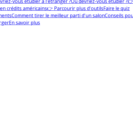
vriez-vous étudier à l'étranger ?
Où devriez-vous étudier ?
👉
en crédits américains
👉 Parcourir plus d'outils
Faire le quiz
ments
Comment tirer le meilleur parti d'un salon
Conseils pou
rger
En savoir plus