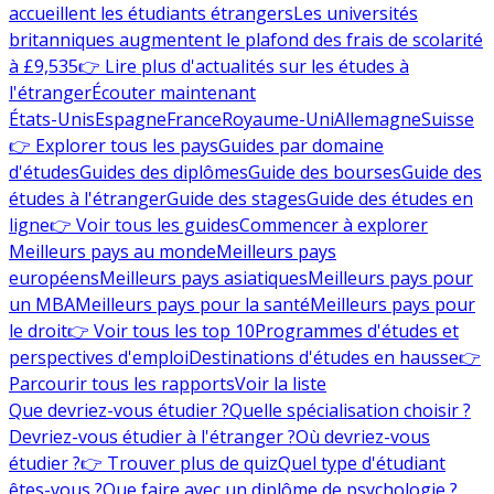
accueillent les étudiants étrangers
Les universités
britanniques augmentent le plafond des frais de scolarité
à £9,535
👉 Lire plus d'actualités sur les études à
l'étranger
Écouter maintenant
États-Unis
Espagne
France
Royaume-Uni
Allemagne
Suisse
👉 Explorer tous les pays
Guides par domaine
d'études
Guides des diplômes
Guide des bourses
Guide des
études à l'étranger
Guide des stages
Guide des études en
ligne
👉 Voir tous les guides
Commencer à explorer
Meilleurs pays au monde
Meilleurs pays
européens
Meilleurs pays asiatiques
Meilleurs pays pour
un MBA
Meilleurs pays pour la santé
Meilleurs pays pour
le droit
👉 Voir tous les top 10
Programmes d'études et
perspectives d'emploi
Destinations d'études en hausse
👉
Parcourir tous les rapports
Voir la liste
Que devriez-vous étudier ?
Quelle spécialisation choisir ?
Devriez-vous étudier à l'étranger ?
Où devriez-vous
étudier ?
👉 Trouver plus de quiz
Quel type d'étudiant
êtes-vous ?
Que faire avec un diplôme de psychologie ?