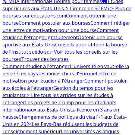
🌎 MBA international
💃 Bourse pour femmes
🌉 Études
supérieures aux États-Unis
🔬 Licence en STEM
👉 Plus de
bourses sur educations.com
Comment obtenir une
bourse
Comment postuler aux bourses
Comment rédiger
une lettre de motivation pour une bourse
Comment
étudier à l'étranger gratuitement
Obtenir une bourse
sportive aux États-Unis
Conseils pour obtenir la bourse
de l'Institut suédois
👉 Voir tous les conseils sur les
bourses
Trouver des bourses
Comment étudier à l'étranger
L'université en vaut-elle la
peine ?
Les pays les moins chers d'Europe
Lettre de
motivation pour étudier à l'étranger
Comment postuler
aux écoles à l'étranger
Gestion du temps pour les
étudiants
👉 Lire tous les articles sur les études à
l'étranger
Les projets de Trump pour les étudiants
internationaux aux États-Unis
La licence en 3 ans en
hausse
Changements de politique du visa F-1 aux États-
Unis en 2024
Les Pays-Bas réduisent les budgets de
l'enseignement supérieur
Les universités asiatiques