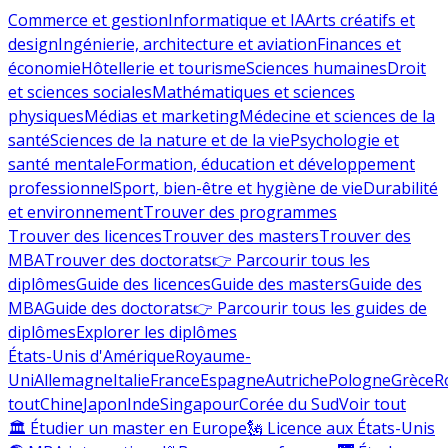
Commerce et gestion
Informatique et IA
Arts créatifs et
design
Ingénierie, architecture et aviation
Finances et
économie
Hôtellerie et tourisme
Sciences humaines
Droit
et sciences sociales
Mathématiques et sciences
physiques
Médias et marketing
Médecine et sciences de la
santé
Sciences de la nature et de la vie
Psychologie et
santé mentale
Formation, éducation et développement
professionnel
Sport, bien-être et hygiène de vie
Durabilité
et environnement
Trouver des programmes
Trouver des licences
Trouver des masters
Trouver des
MBA
Trouver des doctorats
👉 Parcourir tous les
diplômes
Guide des licences
Guide des masters
Guide des
MBA
Guide des doctorats
👉 Parcourir tous les guides de
diplômes
Explorer les diplômes
États-Unis d'Amérique
Royaume-
Uni
Allemagne
Italie
France
Espagne
Autriche
Pologne
Grèce
R
tout
Chine
Japon
Inde
Singapour
Corée du Sud
Voir tout
🏛 Étudier un master en Europe
🗽 Licence aux États-Unis