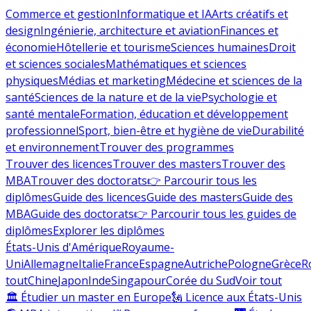
Commerce et gestion
Informatique et IA
Arts créatifs et
design
Ingénierie, architecture et aviation
Finances et
économie
Hôtellerie et tourisme
Sciences humaines
Droit
et sciences sociales
Mathématiques et sciences
physiques
Médias et marketing
Médecine et sciences de la
santé
Sciences de la nature et de la vie
Psychologie et
santé mentale
Formation, éducation et développement
professionnel
Sport, bien-être et hygiène de vie
Durabilité
et environnement
Trouver des programmes
Trouver des licences
Trouver des masters
Trouver des
MBA
Trouver des doctorats
👉 Parcourir tous les
diplômes
Guide des licences
Guide des masters
Guide des
MBA
Guide des doctorats
👉 Parcourir tous les guides de
diplômes
Explorer les diplômes
États-Unis d'Amérique
Royaume-
Uni
Allemagne
Italie
France
Espagne
Autriche
Pologne
Grèce
R
tout
Chine
Japon
Inde
Singapour
Corée du Sud
Voir tout
🏛 Étudier un master en Europe
🗽 Licence aux États-Unis