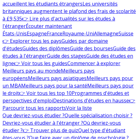
accueillent les étudiants étrangers
Les universités
britanniques augmentent le plafond des frais de scolarité
à £9,535
👉 Lire plus d'actualités sur les études à
l'étranger
Écouter maintenant
États-Unis
Espagne
France
Royaume-Uni
Allemagne
Suisse
👉 Explorer tous les pays
Guides par domaine
d'études
Guides des diplômes
Guide des bourses
Guide des
études à l'étranger
Guide des stages
Guide des études en
ligne
👉 Voir tous les guides
Commencer à explorer
Meilleurs pays au monde
Meilleurs pays
européens
Meilleurs pays asiatiques
Meilleurs pays pour
un MBA
Meilleurs pays pour la santé
Meilleurs pays pour
le droit
👉 Voir tous les top 10
Programmes d'études et
perspectives d'emploi
Destinations d'études en hausse
👉
Parcourir tous les rapports
Voir la liste
Que devriez-vous étudier ?
Quelle spécialisation choisir ?
Devriez-vous étudier à l'étranger ?
Où devriez-vous
étudier ?
👉 Trouver plus de quiz
Quel type d'étudiant
êtes-vous ?
Que faire avec un diplôme de psychologie ?