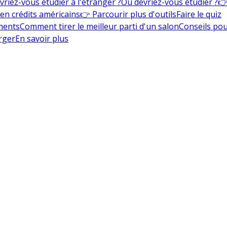
vriez-vous étudier à l'étranger ?
Où devriez-vous étudier ?
👉
en crédits américains
👉 Parcourir plus d'outils
Faire le quiz
ments
Comment tirer le meilleur parti d'un salon
Conseils pou
rger
En savoir plus