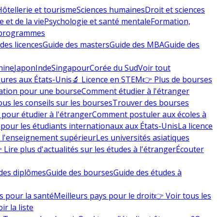
Hôtellerie et tourisme
Sciences humaines
Droit et sciences
 et de la vie
Psychologie et santé mentale
Formation,
 programmes
des licences
Guide des masters
Guide des MBA
Guide des
hine
Japon
Inde
Singapour
Corée du Sud
Voir tout
eures aux États-Unis
🔬 Licence en STEM
👉 Plus de bourses
ation pour une bourse
Comment étudier à l'étranger
ous les conseils sur les bourses
Trouver des bourses
 pour étudier à l'étranger
Comment postuler aux écoles à
pour les étudiants internationaux aux États-Unis
La licence
e l'enseignement supérieur
Les universités asiatiques
 Lire plus d'actualités sur les études à l'étranger
Écouter
des diplômes
Guide des bourses
Guide des études à
s pour la santé
Meilleurs pays pour le droit
👉 Voir tous les
ir la liste