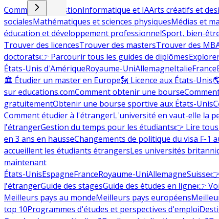
Commerce et gestion
Informatique et IA
Arts créatifs et des
sociales
Mathématiques et sciences physiques
Médias et ma
éducation et développement professionnel
Sport, bien-êtr
Trouver des licences
Trouver des masters
Trouver des MB
doctorats
👉 Parcourir tous les guides de diplômes
Explorer
États-Unis d'Amérique
Royaume-Uni
Allemagne
Italie
France
🏛 Étudier un master en Europe
🗽 Licence aux États-Unis

sur educations.com
Comment obtenir une bourse
Comment 
gratuitement
Obtenir une bourse sportive aux États-Unis
C
Comment étudier à l'étranger
L'université en vaut-elle la p
l'étranger
Gestion du temps pour les étudiants
👉 Lire tous 
en 3 ans en hausse
Changements de politique du visa F-1 a
accueillent les étudiants étrangers
Les universités britanni
maintenant
États-Unis
Espagne
France
Royaume-Uni
Allemagne
Suisse
👉
l'étranger
Guide des stages
Guide des études en ligne
👉 Voi
Meilleurs pays au monde
Meilleurs pays européens
Meilleu
top 10
Programmes d'études et perspectives d'emploi
Desti