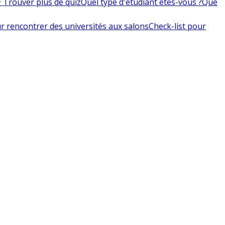
 Trouver plus de quiz
Quel type d'étudiant êtes-vous ?
Que
r rencontrer des universités aux salons
Check-list pour