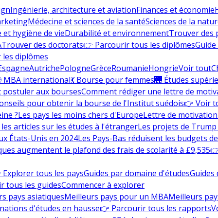
ign
Ingénierie, architecture et aviation
Finances et économie
rketing
Médecine et sciences de la santé
Sciences de la nature
e et hygiène de vie
Durabilité et environnement
Trouver des
A
Trouver des doctorats
👉 Parcourir tous les diplômes
Guide 
 les diplômes
Espagne
Autriche
Pologne
Grèce
Roumanie
Hongrie
Voir tout
C
 MBA international
💃 Bourse pour femmes
🌉 Études supéri
postuler aux bourses
Comment rédiger une lettre de motiv
onseils pour obtenir la bourse de l'Institut suédois
👉 Voir t
eine ?
Les pays les moins chers d'Europe
Lettre de motivation
les articles sur les études à l'étranger
Les projets de Trump 
ux États-Unis en 2024
Les Pays-Bas réduisent les budgets d
ques augmentent le plafond des frais de scolarité à £9,535
👉
 Explorer tous les pays
Guides par domaine d'études
Guides 
r tous les guides
Commencer à explorer
rs pays asiatiques
Meilleurs pays pour un MBA
Meilleurs pay
nations d'études en hausse
👉 Parcourir tous les rapports
Vo