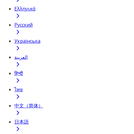
Ελληνικά
Русский
Українська
العربية
हिन्दी
ไทย
中文（简体）
日本語