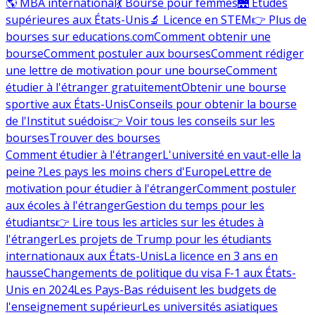
🌎 MBA international
💃 Bourse pour femmes
🌉 Études
supérieures aux États-Unis
🔬 Licence en STEM
👉 Plus de
bourses sur educations.com
Comment obtenir une
bourse
Comment postuler aux bourses
Comment rédiger
une lettre de motivation pour une bourse
Comment
étudier à l'étranger gratuitement
Obtenir une bourse
sportive aux États-Unis
Conseils pour obtenir la bourse
de l'Institut suédois
👉 Voir tous les conseils sur les
bourses
Trouver des bourses
Comment étudier à l'étranger
L'université en vaut-elle la
peine ?
Les pays les moins chers d'Europe
Lettre de
motivation pour étudier à l'étranger
Comment postuler
aux écoles à l'étranger
Gestion du temps pour les
étudiants
👉 Lire tous les articles sur les études à
l'étranger
Les projets de Trump pour les étudiants
internationaux aux États-Unis
La licence en 3 ans en
hausse
Changements de politique du visa F-1 aux États-
Unis en 2024
Les Pays-Bas réduisent les budgets de
l'enseignement supérieur
Les universités asiatiques