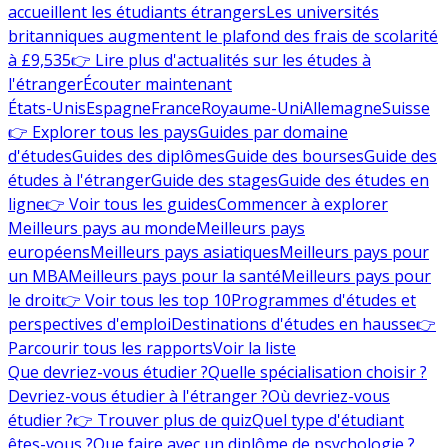
accueillent les étudiants étrangers
Les universités
britanniques augmentent le plafond des frais de scolarité
à £9,535
👉 Lire plus d'actualités sur les études à
l'étranger
Écouter maintenant
États-Unis
Espagne
France
Royaume-Uni
Allemagne
Suisse
👉 Explorer tous les pays
Guides par domaine
d'études
Guides des diplômes
Guide des bourses
Guide des
études à l'étranger
Guide des stages
Guide des études en
ligne
👉 Voir tous les guides
Commencer à explorer
Meilleurs pays au monde
Meilleurs pays
européens
Meilleurs pays asiatiques
Meilleurs pays pour
un MBA
Meilleurs pays pour la santé
Meilleurs pays pour
le droit
👉 Voir tous les top 10
Programmes d'études et
perspectives d'emploi
Destinations d'études en hausse
👉
Parcourir tous les rapports
Voir la liste
Que devriez-vous étudier ?
Quelle spécialisation choisir ?
Devriez-vous étudier à l'étranger ?
Où devriez-vous
étudier ?
👉 Trouver plus de quiz
Quel type d'étudiant
êtes-vous ?
Que faire avec un diplôme de psychologie ?