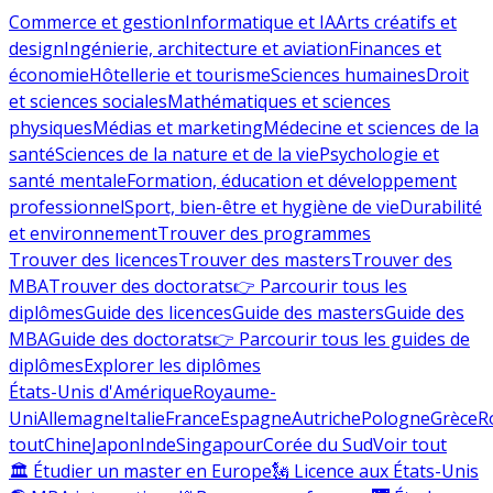
Commerce et gestion
Informatique et IA
Arts créatifs et
design
Ingénierie, architecture et aviation
Finances et
économie
Hôtellerie et tourisme
Sciences humaines
Droit
et sciences sociales
Mathématiques et sciences
physiques
Médias et marketing
Médecine et sciences de la
santé
Sciences de la nature et de la vie
Psychologie et
santé mentale
Formation, éducation et développement
professionnel
Sport, bien-être et hygiène de vie
Durabilité
et environnement
Trouver des programmes
Trouver des licences
Trouver des masters
Trouver des
MBA
Trouver des doctorats
👉 Parcourir tous les
diplômes
Guide des licences
Guide des masters
Guide des
MBA
Guide des doctorats
👉 Parcourir tous les guides de
diplômes
Explorer les diplômes
États-Unis d'Amérique
Royaume-
Uni
Allemagne
Italie
France
Espagne
Autriche
Pologne
Grèce
R
tout
Chine
Japon
Inde
Singapour
Corée du Sud
Voir tout
🏛 Étudier un master en Europe
🗽 Licence aux États-Unis