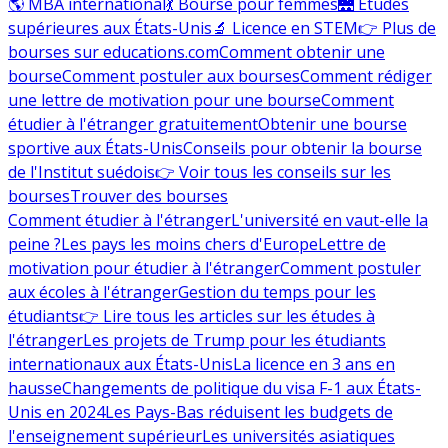
🌎 MBA international
💃 Bourse pour femmes
🌉 Études
supérieures aux États-Unis
🔬 Licence en STEM
👉 Plus de
bourses sur educations.com
Comment obtenir une
bourse
Comment postuler aux bourses
Comment rédiger
une lettre de motivation pour une bourse
Comment
étudier à l'étranger gratuitement
Obtenir une bourse
sportive aux États-Unis
Conseils pour obtenir la bourse
de l'Institut suédois
👉 Voir tous les conseils sur les
bourses
Trouver des bourses
Comment étudier à l'étranger
L'université en vaut-elle la
peine ?
Les pays les moins chers d'Europe
Lettre de
motivation pour étudier à l'étranger
Comment postuler
aux écoles à l'étranger
Gestion du temps pour les
étudiants
👉 Lire tous les articles sur les études à
l'étranger
Les projets de Trump pour les étudiants
internationaux aux États-Unis
La licence en 3 ans en
hausse
Changements de politique du visa F-1 aux États-
Unis en 2024
Les Pays-Bas réduisent les budgets de
l'enseignement supérieur
Les universités asiatiques