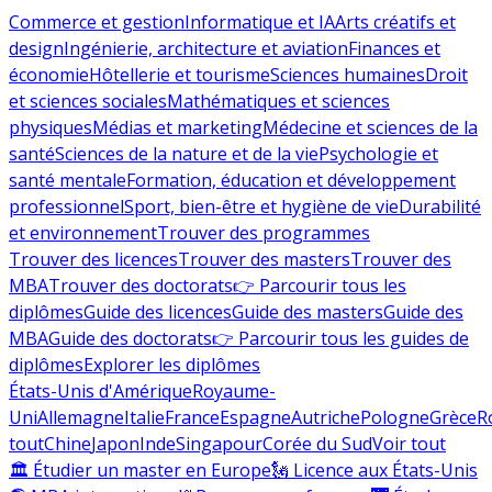
Commerce et gestion
Informatique et IA
Arts créatifs et
design
Ingénierie, architecture et aviation
Finances et
économie
Hôtellerie et tourisme
Sciences humaines
Droit
et sciences sociales
Mathématiques et sciences
physiques
Médias et marketing
Médecine et sciences de la
santé
Sciences de la nature et de la vie
Psychologie et
santé mentale
Formation, éducation et développement
professionnel
Sport, bien-être et hygiène de vie
Durabilité
et environnement
Trouver des programmes
Trouver des licences
Trouver des masters
Trouver des
MBA
Trouver des doctorats
👉 Parcourir tous les
diplômes
Guide des licences
Guide des masters
Guide des
MBA
Guide des doctorats
👉 Parcourir tous les guides de
diplômes
Explorer les diplômes
États-Unis d'Amérique
Royaume-
Uni
Allemagne
Italie
France
Espagne
Autriche
Pologne
Grèce
R
tout
Chine
Japon
Inde
Singapour
Corée du Sud
Voir tout
🏛 Étudier un master en Europe
🗽 Licence aux États-Unis