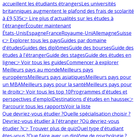
accueillent les étudiants étrangers
Les universités
britanniques augmentent le plafond des frais de scolarité
à £9,535
👉 Lire plus d'actualités sur les études à
l'étranger
Écouter maintenant
États-Unis
Espagne
France
Royaume-Uni
Allemagne
Suisse
👉 Explorer tous les pays
Guides par domaine
d'études
Guides des diplômes
Guide des bourses
Guide des
études à l'étranger
Guide des stages
Guide des études en
ligne
👉 Voir tous les guides
Commencer à explorer
Meilleurs pays au monde
Meilleurs pays
européens
Meilleurs pays asiatiques
Meilleurs pays pour
un MBA
Meilleurs pays pour la santé
Meilleurs pays pour
le droit
👉 Voir tous les top 10
Programmes d'études et
perspectives d'emploi
Destinations d'études en hausse
👉
Parcourir tous les rapports
Voir la liste
Que devriez-vous étudier ?
Quelle spécialisation choisir ?
Devriez-vous étudier à l'étranger ?
Où devriez-vous
étudier ?
👉 Trouver plus de quiz
Quel type d'étudiant
êtes-vous ?
Que faire avec un diplôme de psychologie ?