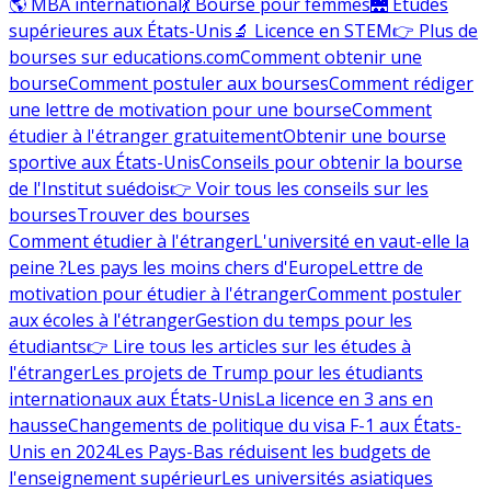
🌎 MBA international
💃 Bourse pour femmes
🌉 Études
supérieures aux États-Unis
🔬 Licence en STEM
👉 Plus de
bourses sur educations.com
Comment obtenir une
bourse
Comment postuler aux bourses
Comment rédiger
une lettre de motivation pour une bourse
Comment
étudier à l'étranger gratuitement
Obtenir une bourse
sportive aux États-Unis
Conseils pour obtenir la bourse
de l'Institut suédois
👉 Voir tous les conseils sur les
bourses
Trouver des bourses
Comment étudier à l'étranger
L'université en vaut-elle la
peine ?
Les pays les moins chers d'Europe
Lettre de
motivation pour étudier à l'étranger
Comment postuler
aux écoles à l'étranger
Gestion du temps pour les
étudiants
👉 Lire tous les articles sur les études à
l'étranger
Les projets de Trump pour les étudiants
internationaux aux États-Unis
La licence en 3 ans en
hausse
Changements de politique du visa F-1 aux États-
Unis en 2024
Les Pays-Bas réduisent les budgets de
l'enseignement supérieur
Les universités asiatiques