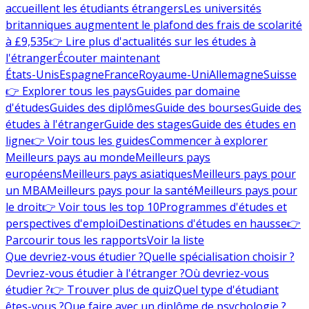
accueillent les étudiants étrangers
Les universités
britanniques augmentent le plafond des frais de scolarité
à £9,535
👉 Lire plus d'actualités sur les études à
l'étranger
Écouter maintenant
États-Unis
Espagne
France
Royaume-Uni
Allemagne
Suisse
👉 Explorer tous les pays
Guides par domaine
d'études
Guides des diplômes
Guide des bourses
Guide des
études à l'étranger
Guide des stages
Guide des études en
ligne
👉 Voir tous les guides
Commencer à explorer
Meilleurs pays au monde
Meilleurs pays
européens
Meilleurs pays asiatiques
Meilleurs pays pour
un MBA
Meilleurs pays pour la santé
Meilleurs pays pour
le droit
👉 Voir tous les top 10
Programmes d'études et
perspectives d'emploi
Destinations d'études en hausse
👉
Parcourir tous les rapports
Voir la liste
Que devriez-vous étudier ?
Quelle spécialisation choisir ?
Devriez-vous étudier à l'étranger ?
Où devriez-vous
étudier ?
👉 Trouver plus de quiz
Quel type d'étudiant
êtes-vous ?
Que faire avec un diplôme de psychologie ?