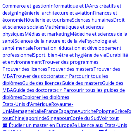
Commerce et gestion
Informatique et IA
Arts créatifs et
design
Ingénierie, architecture et aviation
Finances et
économie
Hôtellerie et tourisme
Sciences humaines
Droit
et sciences sociales
Mathématiques et sciences
physiques
Médias et marketing
Médecine et sciences de la
santé
Sciences de la nature et de la vie
Psychologie et
santé mentale
Formation, éducation et développement
professionnel
Sport, bien-être et hygiène de vie
Durabilité
et environnement
Trouver des programmes
Trouver des licences
Trouver des masters
Trouver des
MBA
Trouver des doctorats
👉 Parcourir tous les
diplômes
Guide des licences
Guide des masters
Guide des
MBA
Guide des doctorats
👉 Parcourir tous les guides de
diplômes
Explorer les diplômes
États-Unis d'Amérique
Royaume-
Uni
Allemagne
Italie
France
Espagne
Autriche
Pologne
Grèce
R
tout
Chine
Japon
Inde
Singapour
Corée du Sud
Voir tout
🏛 Étudier un master en Europe
🗽 Licence aux États-Unis