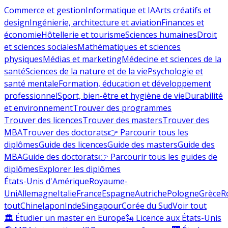
Commerce et gestion
Informatique et IA
Arts créatifs et
design
Ingénierie, architecture et aviation
Finances et
économie
Hôtellerie et tourisme
Sciences humaines
Droit
et sciences sociales
Mathématiques et sciences
physiques
Médias et marketing
Médecine et sciences de la
santé
Sciences de la nature et de la vie
Psychologie et
santé mentale
Formation, éducation et développement
professionnel
Sport, bien-être et hygiène de vie
Durabilité
et environnement
Trouver des programmes
Trouver des licences
Trouver des masters
Trouver des
MBA
Trouver des doctorats
👉 Parcourir tous les
diplômes
Guide des licences
Guide des masters
Guide des
MBA
Guide des doctorats
👉 Parcourir tous les guides de
diplômes
Explorer les diplômes
États-Unis d'Amérique
Royaume-
Uni
Allemagne
Italie
France
Espagne
Autriche
Pologne
Grèce
R
tout
Chine
Japon
Inde
Singapour
Corée du Sud
Voir tout
🏛 Étudier un master en Europe
🗽 Licence aux États-Unis