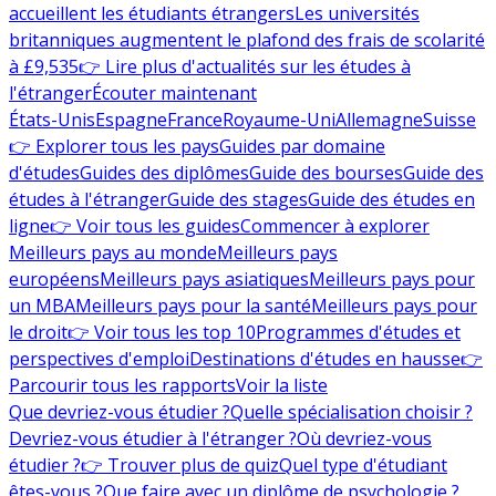
accueillent les étudiants étrangers
Les universités
britanniques augmentent le plafond des frais de scolarité
à £9,535
👉 Lire plus d'actualités sur les études à
l'étranger
Écouter maintenant
États-Unis
Espagne
France
Royaume-Uni
Allemagne
Suisse
👉 Explorer tous les pays
Guides par domaine
d'études
Guides des diplômes
Guide des bourses
Guide des
études à l'étranger
Guide des stages
Guide des études en
ligne
👉 Voir tous les guides
Commencer à explorer
Meilleurs pays au monde
Meilleurs pays
européens
Meilleurs pays asiatiques
Meilleurs pays pour
un MBA
Meilleurs pays pour la santé
Meilleurs pays pour
le droit
👉 Voir tous les top 10
Programmes d'études et
perspectives d'emploi
Destinations d'études en hausse
👉
Parcourir tous les rapports
Voir la liste
Que devriez-vous étudier ?
Quelle spécialisation choisir ?
Devriez-vous étudier à l'étranger ?
Où devriez-vous
étudier ?
👉 Trouver plus de quiz
Quel type d'étudiant
êtes-vous ?
Que faire avec un diplôme de psychologie ?