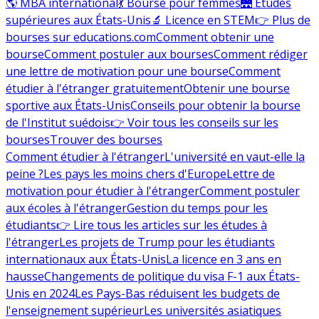
🌎 MBA international
💃 Bourse pour femmes
🌉 Études
supérieures aux États-Unis
🔬 Licence en STEM
👉 Plus de
bourses sur educations.com
Comment obtenir une
bourse
Comment postuler aux bourses
Comment rédiger
une lettre de motivation pour une bourse
Comment
étudier à l'étranger gratuitement
Obtenir une bourse
sportive aux États-Unis
Conseils pour obtenir la bourse
de l'Institut suédois
👉 Voir tous les conseils sur les
bourses
Trouver des bourses
Comment étudier à l'étranger
L'université en vaut-elle la
peine ?
Les pays les moins chers d'Europe
Lettre de
motivation pour étudier à l'étranger
Comment postuler
aux écoles à l'étranger
Gestion du temps pour les
étudiants
👉 Lire tous les articles sur les études à
l'étranger
Les projets de Trump pour les étudiants
internationaux aux États-Unis
La licence en 3 ans en
hausse
Changements de politique du visa F-1 aux États-
Unis en 2024
Les Pays-Bas réduisent les budgets de
l'enseignement supérieur
Les universités asiatiques