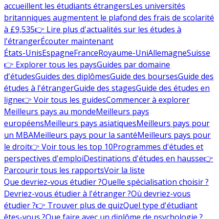
accueillent les étudiants étrangers
Les universités
britanniques augmentent le plafond des frais de scolarité
à £9,535
👉 Lire plus d'actualités sur les études à
l'étranger
Écouter maintenant
États-Unis
Espagne
France
Royaume-Uni
Allemagne
Suisse
👉 Explorer tous les pays
Guides par domaine
d'études
Guides des diplômes
Guide des bourses
Guide des
études à l'étranger
Guide des stages
Guide des études en
ligne
👉 Voir tous les guides
Commencer à explorer
Meilleurs pays au monde
Meilleurs pays
européens
Meilleurs pays asiatiques
Meilleurs pays pour
un MBA
Meilleurs pays pour la santé
Meilleurs pays pour
le droit
👉 Voir tous les top 10
Programmes d'études et
perspectives d'emploi
Destinations d'études en hausse
👉
Parcourir tous les rapports
Voir la liste
Que devriez-vous étudier ?
Quelle spécialisation choisir ?
Devriez-vous étudier à l'étranger ?
Où devriez-vous
étudier ?
👉 Trouver plus de quiz
Quel type d'étudiant
êtes-vous ?
Que faire avec un diplôme de psychologie ?