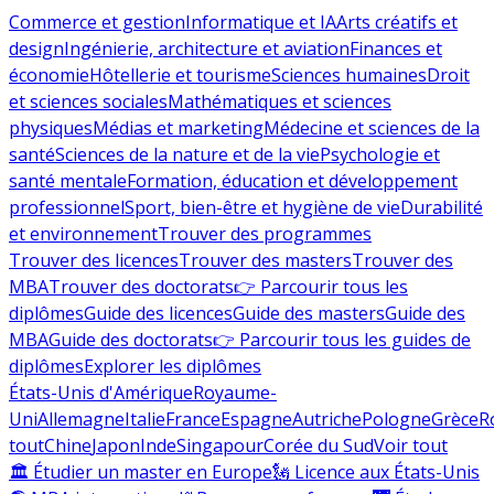
Commerce et gestion
Informatique et IA
Arts créatifs et
design
Ingénierie, architecture et aviation
Finances et
économie
Hôtellerie et tourisme
Sciences humaines
Droit
et sciences sociales
Mathématiques et sciences
physiques
Médias et marketing
Médecine et sciences de la
santé
Sciences de la nature et de la vie
Psychologie et
santé mentale
Formation, éducation et développement
professionnel
Sport, bien-être et hygiène de vie
Durabilité
et environnement
Trouver des programmes
Trouver des licences
Trouver des masters
Trouver des
MBA
Trouver des doctorats
👉 Parcourir tous les
diplômes
Guide des licences
Guide des masters
Guide des
MBA
Guide des doctorats
👉 Parcourir tous les guides de
diplômes
Explorer les diplômes
États-Unis d'Amérique
Royaume-
Uni
Allemagne
Italie
France
Espagne
Autriche
Pologne
Grèce
R
tout
Chine
Japon
Inde
Singapour
Corée du Sud
Voir tout
🏛 Étudier un master en Europe
🗽 Licence aux États-Unis