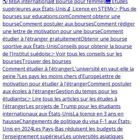
🌎 MBA international
💃 Bourse pour femmes
🌉 Études
supérieures aux États-Unis
🔬 Licence en STEM
👉 Plus de
bourses sur educations.com
Comment obtenir une
bourse
Comment postuler aux bourses
Comment rédiger
une lettre de motivation pour une bourse
Comment
étudier à l'étranger gratuitement
Obtenir une bourse
sportive aux États-Unis
Conseils pour obtenir la bourse
de l'Institut suédois
👉 Voir tous les conseils sur les
bourses
Trouver des bourses
Comment étudier à l'étranger
L'université en vaut-elle la
peine ?
Les pays les moins chers d'Europe
Lettre de
motivation pour étudier à l'étranger
Comment postuler
aux écoles à l'étranger
Gestion du temps pour les
étudiants
👉 Lire tous les articles sur les études à
l'étranger
Les projets de Trump pour les étudiants
internationaux aux États-Unis
La licence en 3 ans en
hausse
Changements de politique du visa F-1 aux États-
Unis en 2024
Les Pays-Bas réduisent les budgets de
l'enseignement supérieur
Les universités asiatiques