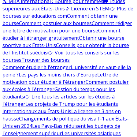
🌎 MBA international
💃 Bourse pour femmes
🌉 Études
supérieures aux États-Unis
🔬 Licence en STEM
👉 Plus de
bourses sur educations.com
Comment obtenir une
bourse
Comment postuler aux bourses
Comment rédiger
une lettre de motivation pour une bourse
Comment
étudier à l'étranger gratuitement
Obtenir une bourse
sportive aux États-Unis
Conseils pour obtenir la bourse
de l'Institut suédois
👉 Voir tous les conseils sur les
bourses
Trouver des bourses
Comment étudier à l'étranger
L'université en vaut-elle la
peine ?
Les pays les moins chers d'Europe
Lettre de
motivation pour étudier à l'étranger
Comment postuler
aux écoles à l'étranger
Gestion du temps pour les
étudiants
👉 Lire tous les articles sur les études à
l'étranger
Les projets de Trump pour les étudiants
internationaux aux États-Unis
La licence en 3 ans en
hausse
Changements de politique du visa F-1 aux États-
Unis en 2024
Les Pays-Bas réduisent les budgets de
l'enseignement supérieur
Les universités asiatiques