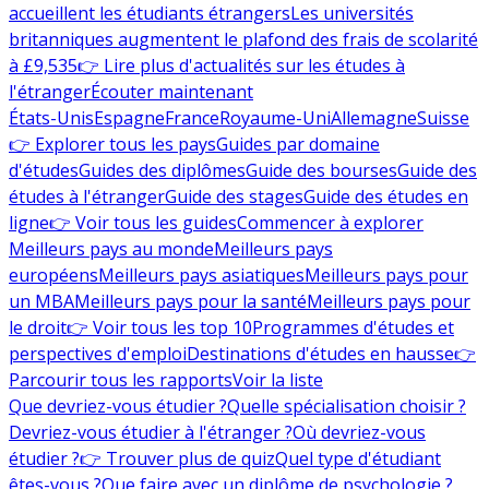
accueillent les étudiants étrangers
Les universités
britanniques augmentent le plafond des frais de scolarité
à £9,535
👉 Lire plus d'actualités sur les études à
l'étranger
Écouter maintenant
États-Unis
Espagne
France
Royaume-Uni
Allemagne
Suisse
👉 Explorer tous les pays
Guides par domaine
d'études
Guides des diplômes
Guide des bourses
Guide des
études à l'étranger
Guide des stages
Guide des études en
ligne
👉 Voir tous les guides
Commencer à explorer
Meilleurs pays au monde
Meilleurs pays
européens
Meilleurs pays asiatiques
Meilleurs pays pour
un MBA
Meilleurs pays pour la santé
Meilleurs pays pour
le droit
👉 Voir tous les top 10
Programmes d'études et
perspectives d'emploi
Destinations d'études en hausse
👉
Parcourir tous les rapports
Voir la liste
Que devriez-vous étudier ?
Quelle spécialisation choisir ?
Devriez-vous étudier à l'étranger ?
Où devriez-vous
étudier ?
👉 Trouver plus de quiz
Quel type d'étudiant
êtes-vous ?
Que faire avec un diplôme de psychologie ?