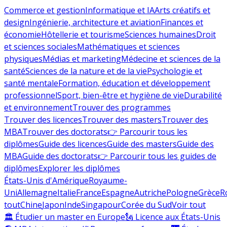
Commerce et gestion
Informatique et IA
Arts créatifs et
design
Ingénierie, architecture et aviation
Finances et
économie
Hôtellerie et tourisme
Sciences humaines
Droit
et sciences sociales
Mathématiques et sciences
physiques
Médias et marketing
Médecine et sciences de la
santé
Sciences de la nature et de la vie
Psychologie et
santé mentale
Formation, éducation et développement
professionnel
Sport, bien-être et hygiène de vie
Durabilité
et environnement
Trouver des programmes
Trouver des licences
Trouver des masters
Trouver des
MBA
Trouver des doctorats
👉 Parcourir tous les
diplômes
Guide des licences
Guide des masters
Guide des
MBA
Guide des doctorats
👉 Parcourir tous les guides de
diplômes
Explorer les diplômes
États-Unis d'Amérique
Royaume-
Uni
Allemagne
Italie
France
Espagne
Autriche
Pologne
Grèce
R
tout
Chine
Japon
Inde
Singapour
Corée du Sud
Voir tout
🏛 Étudier un master en Europe
🗽 Licence aux États-Unis