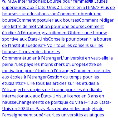
🌎 MBA international
💃 Bourse pour femmes
🌉 Études
supérieures aux États-Unis
🔬 Licence en STEM
👉 Plus de
bourses sur educations.com
Comment obtenir une
bourse
Comment postuler aux bourses
Comment rédiger
une lettre de motivation pour une bourse
Comment
étudier à l'étranger gratuitement
Obtenir une bourse
sportive aux États-Unis
Conseils pour obtenir la bourse
de l'Institut suédois
👉 Voir tous les conseils sur les
bourses
Trouver des bourses
Comment étudier à l'étranger
L'université en vaut-elle la
peine ?
Les pays les moins chers d'Europe
Lettre de
motivation pour étudier à l'étranger
Comment postuler
aux écoles à l'étranger
Gestion du temps pour les
étudiants
👉 Lire tous les articles sur les études à
l'étranger
Les projets de Trump pour les étudiants
internationaux aux États-Unis
La licence en 3 ans en
hausse
Changements de politique du visa F-1 aux États-
Unis en 2024
Les Pays-Bas réduisent les budgets de
l'enseignement supérieur
Les universités asiatiques