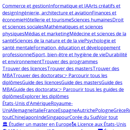
Commerce et gestion
Informatique et IA
Arts créatifs et
design
Ingénierie, architecture et aviation
Finances et
économie
Hôtellerie et tourisme
Sciences humaines
Droit
et sciences sociales
Mathématiques et sciences
physiques
Médias et marketing
Médecine et sciences de la
santé
Sciences de la nature et de la vie
Psychologie et
santé mentale
Formation, éducation et développement
professionnel
Sport, bien-être et hygiène de vie
Durabilité
et environnement
Trouver des programmes
Trouver des licences
Trouver des masters
Trouver des
MBA
Trouver des doctorats
👉 Parcourir tous les
diplômes
Guide des licences
Guide des masters
Guide des
MBA
Guide des doctorats
👉 Parcourir tous les guides de
diplômes
Explorer les diplômes
États-Unis d'Amérique
Royaume-
Uni
Allemagne
Italie
France
Espagne
Autriche
Pologne
Grèce
R
tout
Chine
Japon
Inde
Singapour
Corée du Sud
Voir tout
🏛 Étudier un master en Europe
🗽 Licence aux États-Unis