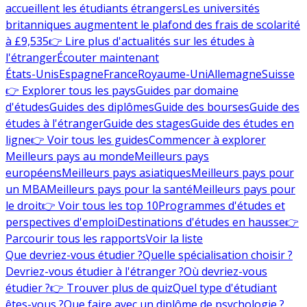
accueillent les étudiants étrangers
Les universités
britanniques augmentent le plafond des frais de scolarité
à £9,535
👉 Lire plus d'actualités sur les études à
l'étranger
Écouter maintenant
États-Unis
Espagne
France
Royaume-Uni
Allemagne
Suisse
👉 Explorer tous les pays
Guides par domaine
d'études
Guides des diplômes
Guide des bourses
Guide des
études à l'étranger
Guide des stages
Guide des études en
ligne
👉 Voir tous les guides
Commencer à explorer
Meilleurs pays au monde
Meilleurs pays
européens
Meilleurs pays asiatiques
Meilleurs pays pour
un MBA
Meilleurs pays pour la santé
Meilleurs pays pour
le droit
👉 Voir tous les top 10
Programmes d'études et
perspectives d'emploi
Destinations d'études en hausse
👉
Parcourir tous les rapports
Voir la liste
Que devriez-vous étudier ?
Quelle spécialisation choisir ?
Devriez-vous étudier à l'étranger ?
Où devriez-vous
étudier ?
👉 Trouver plus de quiz
Quel type d'étudiant
êtes-vous ?
Que faire avec un diplôme de psychologie ?