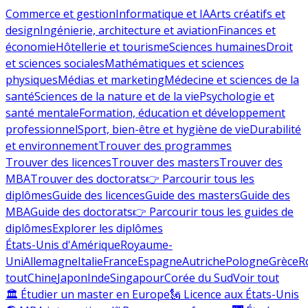
Commerce et gestion
Informatique et IA
Arts créatifs et
design
Ingénierie, architecture et aviation
Finances et
économie
Hôtellerie et tourisme
Sciences humaines
Droit
et sciences sociales
Mathématiques et sciences
physiques
Médias et marketing
Médecine et sciences de la
santé
Sciences de la nature et de la vie
Psychologie et
santé mentale
Formation, éducation et développement
professionnel
Sport, bien-être et hygiène de vie
Durabilité
et environnement
Trouver des programmes
Trouver des licences
Trouver des masters
Trouver des
MBA
Trouver des doctorats
👉 Parcourir tous les
diplômes
Guide des licences
Guide des masters
Guide des
MBA
Guide des doctorats
👉 Parcourir tous les guides de
diplômes
Explorer les diplômes
États-Unis d'Amérique
Royaume-
Uni
Allemagne
Italie
France
Espagne
Autriche
Pologne
Grèce
R
tout
Chine
Japon
Inde
Singapour
Corée du Sud
Voir tout
🏛 Étudier un master en Europe
🗽 Licence aux États-Unis