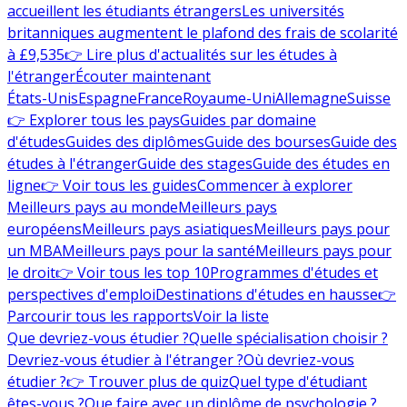
accueillent les étudiants étrangers
Les universités
britanniques augmentent le plafond des frais de scolarité
à £9,535
👉 Lire plus d'actualités sur les études à
l'étranger
Écouter maintenant
États-Unis
Espagne
France
Royaume-Uni
Allemagne
Suisse
👉 Explorer tous les pays
Guides par domaine
d'études
Guides des diplômes
Guide des bourses
Guide des
études à l'étranger
Guide des stages
Guide des études en
ligne
👉 Voir tous les guides
Commencer à explorer
Meilleurs pays au monde
Meilleurs pays
européens
Meilleurs pays asiatiques
Meilleurs pays pour
un MBA
Meilleurs pays pour la santé
Meilleurs pays pour
le droit
👉 Voir tous les top 10
Programmes d'études et
perspectives d'emploi
Destinations d'études en hausse
👉
Parcourir tous les rapports
Voir la liste
Que devriez-vous étudier ?
Quelle spécialisation choisir ?
Devriez-vous étudier à l'étranger ?
Où devriez-vous
étudier ?
👉 Trouver plus de quiz
Quel type d'étudiant
êtes-vous ?
Que faire avec un diplôme de psychologie ?