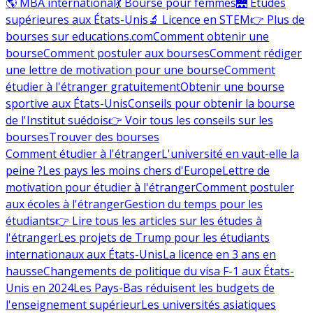
🌎 MBA international
💃 Bourse pour femmes
🌉 Études
supérieures aux États-Unis
🔬 Licence en STEM
👉 Plus de
bourses sur educations.com
Comment obtenir une
bourse
Comment postuler aux bourses
Comment rédiger
une lettre de motivation pour une bourse
Comment
étudier à l'étranger gratuitement
Obtenir une bourse
sportive aux États-Unis
Conseils pour obtenir la bourse
de l'Institut suédois
👉 Voir tous les conseils sur les
bourses
Trouver des bourses
Comment étudier à l'étranger
L'université en vaut-elle la
peine ?
Les pays les moins chers d'Europe
Lettre de
motivation pour étudier à l'étranger
Comment postuler
aux écoles à l'étranger
Gestion du temps pour les
étudiants
👉 Lire tous les articles sur les études à
l'étranger
Les projets de Trump pour les étudiants
internationaux aux États-Unis
La licence en 3 ans en
hausse
Changements de politique du visa F-1 aux États-
Unis en 2024
Les Pays-Bas réduisent les budgets de
l'enseignement supérieur
Les universités asiatiques