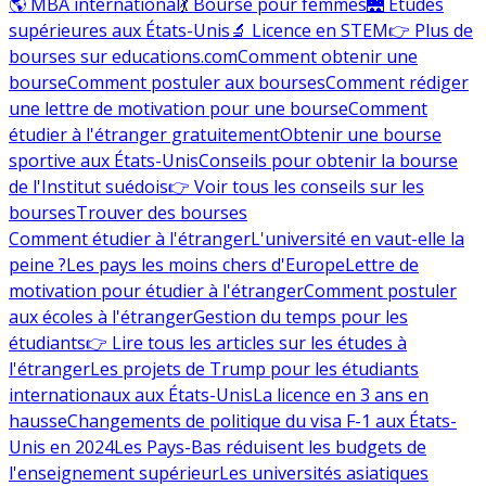
🌎 MBA international
💃 Bourse pour femmes
🌉 Études
supérieures aux États-Unis
🔬 Licence en STEM
👉 Plus de
bourses sur educations.com
Comment obtenir une
bourse
Comment postuler aux bourses
Comment rédiger
une lettre de motivation pour une bourse
Comment
étudier à l'étranger gratuitement
Obtenir une bourse
sportive aux États-Unis
Conseils pour obtenir la bourse
de l'Institut suédois
👉 Voir tous les conseils sur les
bourses
Trouver des bourses
Comment étudier à l'étranger
L'université en vaut-elle la
peine ?
Les pays les moins chers d'Europe
Lettre de
motivation pour étudier à l'étranger
Comment postuler
aux écoles à l'étranger
Gestion du temps pour les
étudiants
👉 Lire tous les articles sur les études à
l'étranger
Les projets de Trump pour les étudiants
internationaux aux États-Unis
La licence en 3 ans en
hausse
Changements de politique du visa F-1 aux États-
Unis en 2024
Les Pays-Bas réduisent les budgets de
l'enseignement supérieur
Les universités asiatiques