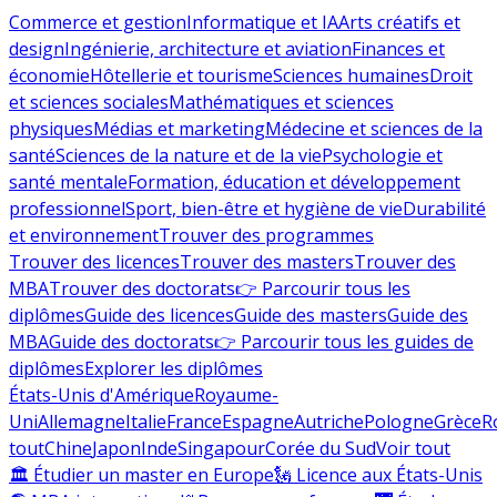
Commerce et gestion
Informatique et IA
Arts créatifs et
design
Ingénierie, architecture et aviation
Finances et
économie
Hôtellerie et tourisme
Sciences humaines
Droit
et sciences sociales
Mathématiques et sciences
physiques
Médias et marketing
Médecine et sciences de la
santé
Sciences de la nature et de la vie
Psychologie et
santé mentale
Formation, éducation et développement
professionnel
Sport, bien-être et hygiène de vie
Durabilité
et environnement
Trouver des programmes
Trouver des licences
Trouver des masters
Trouver des
MBA
Trouver des doctorats
👉 Parcourir tous les
diplômes
Guide des licences
Guide des masters
Guide des
MBA
Guide des doctorats
👉 Parcourir tous les guides de
diplômes
Explorer les diplômes
États-Unis d'Amérique
Royaume-
Uni
Allemagne
Italie
France
Espagne
Autriche
Pologne
Grèce
R
tout
Chine
Japon
Inde
Singapour
Corée du Sud
Voir tout
🏛 Étudier un master en Europe
🗽 Licence aux États-Unis