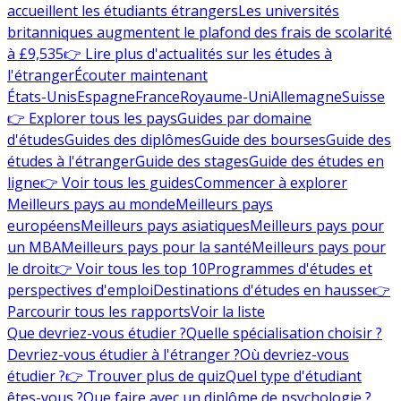
accueillent les étudiants étrangers
Les universités
britanniques augmentent le plafond des frais de scolarité
à £9,535
👉 Lire plus d'actualités sur les études à
l'étranger
Écouter maintenant
États-Unis
Espagne
France
Royaume-Uni
Allemagne
Suisse
👉 Explorer tous les pays
Guides par domaine
d'études
Guides des diplômes
Guide des bourses
Guide des
études à l'étranger
Guide des stages
Guide des études en
ligne
👉 Voir tous les guides
Commencer à explorer
Meilleurs pays au monde
Meilleurs pays
européens
Meilleurs pays asiatiques
Meilleurs pays pour
un MBA
Meilleurs pays pour la santé
Meilleurs pays pour
le droit
👉 Voir tous les top 10
Programmes d'études et
perspectives d'emploi
Destinations d'études en hausse
👉
Parcourir tous les rapports
Voir la liste
Que devriez-vous étudier ?
Quelle spécialisation choisir ?
Devriez-vous étudier à l'étranger ?
Où devriez-vous
étudier ?
👉 Trouver plus de quiz
Quel type d'étudiant
êtes-vous ?
Que faire avec un diplôme de psychologie ?