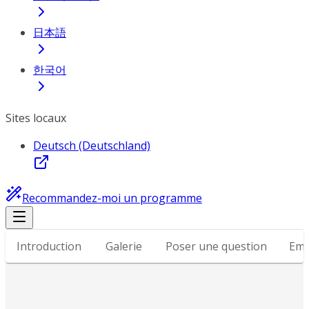
日本語
한국어
Sites locaux
Deutsch (Deutschland)
Recommandez-moi un programme
Introduction
Galerie
Poser une question
Emp