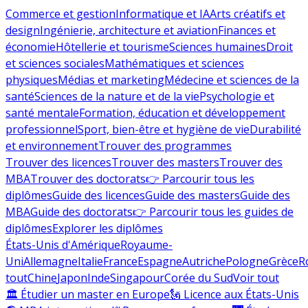
Commerce et gestion
Informatique et IA
Arts créatifs et
design
Ingénierie, architecture et aviation
Finances et
économie
Hôtellerie et tourisme
Sciences humaines
Droit
et sciences sociales
Mathématiques et sciences
physiques
Médias et marketing
Médecine et sciences de la
santé
Sciences de la nature et de la vie
Psychologie et
santé mentale
Formation, éducation et développement
professionnel
Sport, bien-être et hygiène de vie
Durabilité
et environnement
Trouver des programmes
Trouver des licences
Trouver des masters
Trouver des
MBA
Trouver des doctorats
👉 Parcourir tous les
diplômes
Guide des licences
Guide des masters
Guide des
MBA
Guide des doctorats
👉 Parcourir tous les guides de
diplômes
Explorer les diplômes
États-Unis d'Amérique
Royaume-
Uni
Allemagne
Italie
France
Espagne
Autriche
Pologne
Grèce
R
tout
Chine
Japon
Inde
Singapour
Corée du Sud
Voir tout
🏛 Étudier un master en Europe
🗽 Licence aux États-Unis