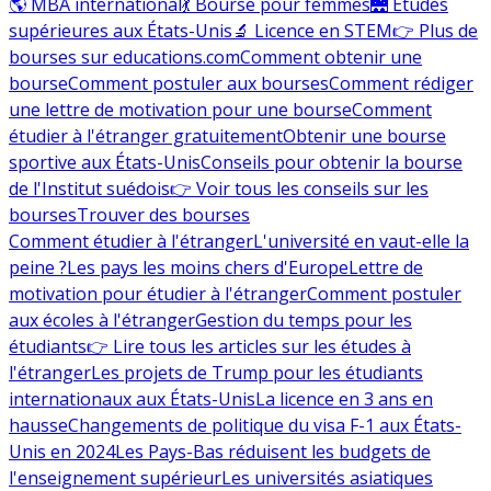
🌎 MBA international
💃 Bourse pour femmes
🌉 Études
supérieures aux États-Unis
🔬 Licence en STEM
👉 Plus de
bourses sur educations.com
Comment obtenir une
bourse
Comment postuler aux bourses
Comment rédiger
une lettre de motivation pour une bourse
Comment
étudier à l'étranger gratuitement
Obtenir une bourse
sportive aux États-Unis
Conseils pour obtenir la bourse
de l'Institut suédois
👉 Voir tous les conseils sur les
bourses
Trouver des bourses
Comment étudier à l'étranger
L'université en vaut-elle la
peine ?
Les pays les moins chers d'Europe
Lettre de
motivation pour étudier à l'étranger
Comment postuler
aux écoles à l'étranger
Gestion du temps pour les
étudiants
👉 Lire tous les articles sur les études à
l'étranger
Les projets de Trump pour les étudiants
internationaux aux États-Unis
La licence en 3 ans en
hausse
Changements de politique du visa F-1 aux États-
Unis en 2024
Les Pays-Bas réduisent les budgets de
l'enseignement supérieur
Les universités asiatiques