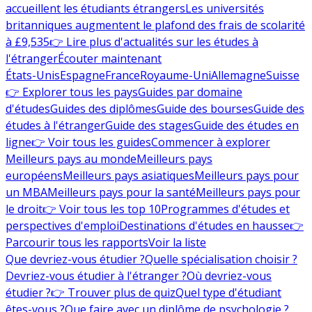
accueillent les étudiants étrangers
Les universités
britanniques augmentent le plafond des frais de scolarité
à £9,535
👉 Lire plus d'actualités sur les études à
l'étranger
Écouter maintenant
États-Unis
Espagne
France
Royaume-Uni
Allemagne
Suisse
👉 Explorer tous les pays
Guides par domaine
d'études
Guides des diplômes
Guide des bourses
Guide des
études à l'étranger
Guide des stages
Guide des études en
ligne
👉 Voir tous les guides
Commencer à explorer
Meilleurs pays au monde
Meilleurs pays
européens
Meilleurs pays asiatiques
Meilleurs pays pour
un MBA
Meilleurs pays pour la santé
Meilleurs pays pour
le droit
👉 Voir tous les top 10
Programmes d'études et
perspectives d'emploi
Destinations d'études en hausse
👉
Parcourir tous les rapports
Voir la liste
Que devriez-vous étudier ?
Quelle spécialisation choisir ?
Devriez-vous étudier à l'étranger ?
Où devriez-vous
étudier ?
👉 Trouver plus de quiz
Quel type d'étudiant
êtes-vous ?
Que faire avec un diplôme de psychologie ?