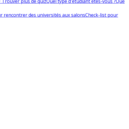
 Trouver plus de quiz
Quel type d'étudiant êtes-vous ?
Que
r rencontrer des universités aux salons
Check-list pour