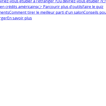
vriez-vous étudier à l'étranger ?
Où devriez-vous étudier ?
👉
en crédits américains
👉 Parcourir plus d'outils
Faire le quiz
ments
Comment tirer le meilleur parti d'un salon
Conseils pou
rger
En savoir plus