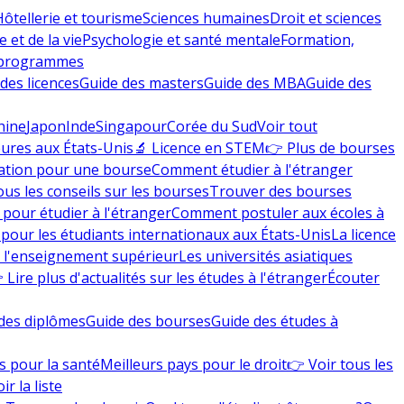
Hôtellerie et tourisme
Sciences humaines
Droit et sciences
 et de la vie
Psychologie et santé mentale
Formation,
 programmes
des licences
Guide des masters
Guide des MBA
Guide des
hine
Japon
Inde
Singapour
Corée du Sud
Voir tout
eures aux États-Unis
🔬 Licence en STEM
👉 Plus de bourses
ation pour une bourse
Comment étudier à l'étranger
ous les conseils sur les bourses
Trouver des bourses
 pour étudier à l'étranger
Comment postuler aux écoles à
pour les étudiants internationaux aux États-Unis
La licence
e l'enseignement supérieur
Les universités asiatiques
 Lire plus d'actualités sur les études à l'étranger
Écouter
des diplômes
Guide des bourses
Guide des études à
s pour la santé
Meilleurs pays pour le droit
👉 Voir tous les
ir la liste