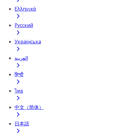
Ελληνικά
Русский
Українська
العربية
हिन्दी
ไทย
中文（简体）
日本語