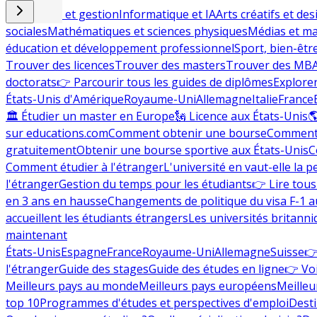
Commerce et gestion
Informatique et IA
Arts créatifs et des
sociales
Mathématiques et sciences physiques
Médias et ma
éducation et développement professionnel
Sport, bien-êtr
Trouver des licences
Trouver des masters
Trouver des MB
doctorats
👉 Parcourir tous les guides de diplômes
Explorer
États-Unis d'Amérique
Royaume-Uni
Allemagne
Italie
France
🏛 Étudier un master en Europe
🗽 Licence aux États-Unis

sur educations.com
Comment obtenir une bourse
Comment 
gratuitement
Obtenir une bourse sportive aux États-Unis
C
Comment étudier à l'étranger
L'université en vaut-elle la p
l'étranger
Gestion du temps pour les étudiants
👉 Lire tous 
en 3 ans en hausse
Changements de politique du visa F-1 a
accueillent les étudiants étrangers
Les universités britanni
maintenant
États-Unis
Espagne
France
Royaume-Uni
Allemagne
Suisse
👉
l'étranger
Guide des stages
Guide des études en ligne
👉 Voi
Meilleurs pays au monde
Meilleurs pays européens
Meilleu
top 10
Programmes d'études et perspectives d'emploi
Desti