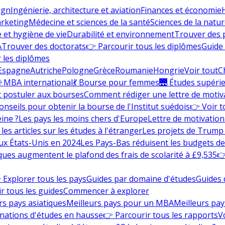
ign
Ingénierie, architecture et aviation
Finances et économie
rketing
Médecine et sciences de la santé
Sciences de la nature
e et hygiène de vie
Durabilité et environnement
Trouver des
A
Trouver des doctorats
👉 Parcourir tous les diplômes
Guide 
 les diplômes
Espagne
Autriche
Pologne
Grèce
Roumanie
Hongrie
Voir tout
C
 MBA international
💃 Bourse pour femmes
🌉 Études supéri
postuler aux bourses
Comment rédiger une lettre de motiv
onseils pour obtenir la bourse de l'Institut suédois
👉 Voir t
eine ?
Les pays les moins chers d'Europe
Lettre de motivation
les articles sur les études à l'étranger
Les projets de Trump 
ux États-Unis en 2024
Les Pays-Bas réduisent les budgets d
ques augmentent le plafond des frais de scolarité à £9,535
👉
 Explorer tous les pays
Guides par domaine d'études
Guides 
r tous les guides
Commencer à explorer
rs pays asiatiques
Meilleurs pays pour un MBA
Meilleurs pay
nations d'études en hausse
👉 Parcourir tous les rapports
Vo