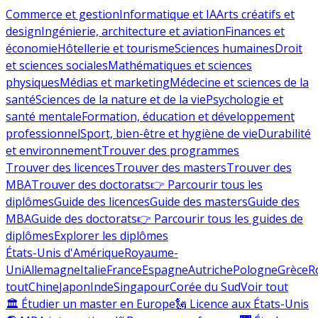
Commerce et gestion
Informatique et IA
Arts créatifs et
design
Ingénierie, architecture et aviation
Finances et
économie
Hôtellerie et tourisme
Sciences humaines
Droit
et sciences sociales
Mathématiques et sciences
physiques
Médias et marketing
Médecine et sciences de la
santé
Sciences de la nature et de la vie
Psychologie et
santé mentale
Formation, éducation et développement
professionnel
Sport, bien-être et hygiène de vie
Durabilité
et environnement
Trouver des programmes
Trouver des licences
Trouver des masters
Trouver des
MBA
Trouver des doctorats
👉 Parcourir tous les
diplômes
Guide des licences
Guide des masters
Guide des
MBA
Guide des doctorats
👉 Parcourir tous les guides de
diplômes
Explorer les diplômes
États-Unis d'Amérique
Royaume-
Uni
Allemagne
Italie
France
Espagne
Autriche
Pologne
Grèce
R
tout
Chine
Japon
Inde
Singapour
Corée du Sud
Voir tout
🏛 Étudier un master en Europe
🗽 Licence aux États-Unis