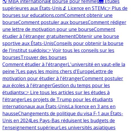
🌎 MBA international
💃 Bourse pour femmes
🌉 Études
supérieures aux États-Unis
🔬 Licence en STEM
👉 Plus de
bourses sur educations.com
Comment obtenir une
bourse
Comment postuler aux bourses
Comment rédiger
une lettre de motivation pour une bourse
Comment
étudier à l'étranger gratuitement
Obtenir une bourse
sportive aux États-Unis
Conseils pour obtenir la bourse
de l'Institut suédois
👉 Voir tous les conseils sur les
bourses
Trouver des bourses
Comment étudier à l'étranger
L'université en vaut-elle la
peine ?
Les pays les moins chers d'Europe
Lettre de
motivation pour étudier à l'étranger
Comment postuler
aux écoles à l'étranger
Gestion du temps pour les
étudiants
👉 Lire tous les articles sur les études à
l'étranger
Les projets de Trump pour les étudiants
internationaux aux États-Unis
La licence en 3 ans en
hausse
Changements de politique du visa F-1 aux États-
Unis en 2024
Les Pays-Bas réduisent les budgets de
l'enseignement supérieur
Les universités asiatiques