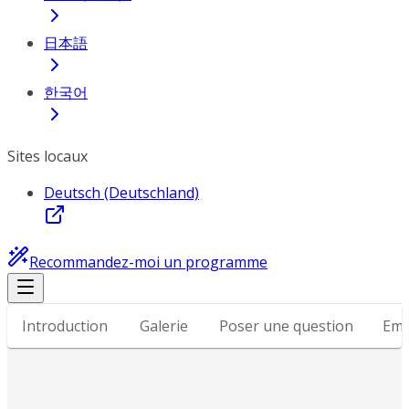
日本語
한국어
Sites locaux
Deutsch (Deutschland)
Recommandez-moi un programme
Introduction
Galerie
Poser une question
Emp