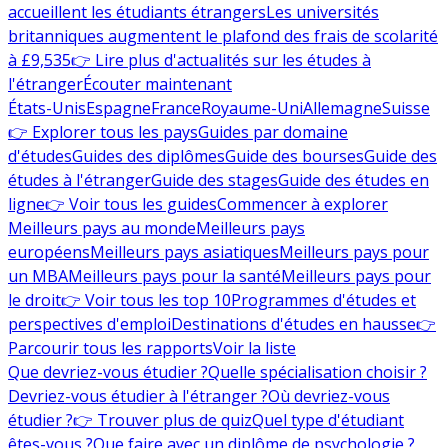
accueillent les étudiants étrangers
Les universités
britanniques augmentent le plafond des frais de scolarité
à £9,535
👉 Lire plus d'actualités sur les études à
l'étranger
Écouter maintenant
États-Unis
Espagne
France
Royaume-Uni
Allemagne
Suisse
👉 Explorer tous les pays
Guides par domaine
d'études
Guides des diplômes
Guide des bourses
Guide des
études à l'étranger
Guide des stages
Guide des études en
ligne
👉 Voir tous les guides
Commencer à explorer
Meilleurs pays au monde
Meilleurs pays
européens
Meilleurs pays asiatiques
Meilleurs pays pour
un MBA
Meilleurs pays pour la santé
Meilleurs pays pour
le droit
👉 Voir tous les top 10
Programmes d'études et
perspectives d'emploi
Destinations d'études en hausse
👉
Parcourir tous les rapports
Voir la liste
Que devriez-vous étudier ?
Quelle spécialisation choisir ?
Devriez-vous étudier à l'étranger ?
Où devriez-vous
étudier ?
👉 Trouver plus de quiz
Quel type d'étudiant
êtes-vous ?
Que faire avec un diplôme de psychologie ?