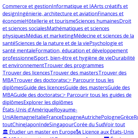
Commerce et gestion
Informatique et IA
Arts créatifs et
design
Ingénierie, architecture et aviation
Finances et
économie
Hôtellerie et tourisme
Sciences humaines
Droit
et sciences sociales
Mathématiques et sciences
physiques
Médias et marketing
Médecine et sciences de la
santé
Sciences de la nature et de la vie
Psychologie et
santé mentale
Formation, éducation et développement
professionnel
Sport, bien-être et hygiène de vie
Durabilité
et environnement
Trouver des programmes
Trouver des licences
Trouver des masters
Trouver des
MBA
Trouver des doctorats
👉 Parcourir tous les
diplômes
Guide des licences
Guide des masters
Guide des
MBA
Guide des doctorats
👉 Parcourir tous les guides de
diplômes
Explorer les diplômes
États-Unis d'Amérique
Royaume-
Uni
Allemagne
Italie
France
Espagne
Autriche
Pologne
Grèce
R
tout
Chine
Japon
Inde
Singapour
Corée du Sud
Voir tout
🏛 Étudier un master en Europe
🗽 Licence aux États-Unis