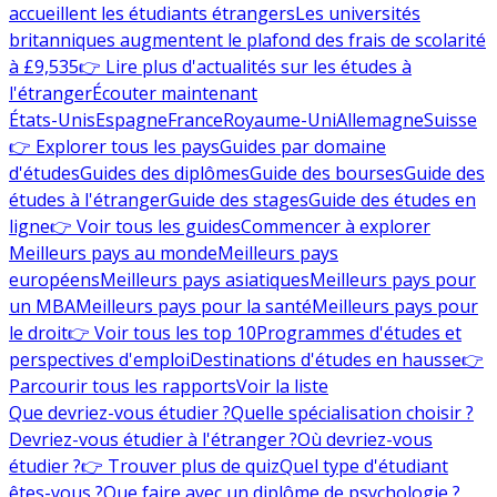
accueillent les étudiants étrangers
Les universités
britanniques augmentent le plafond des frais de scolarité
à £9,535
👉 Lire plus d'actualités sur les études à
l'étranger
Écouter maintenant
États-Unis
Espagne
France
Royaume-Uni
Allemagne
Suisse
👉 Explorer tous les pays
Guides par domaine
d'études
Guides des diplômes
Guide des bourses
Guide des
études à l'étranger
Guide des stages
Guide des études en
ligne
👉 Voir tous les guides
Commencer à explorer
Meilleurs pays au monde
Meilleurs pays
européens
Meilleurs pays asiatiques
Meilleurs pays pour
un MBA
Meilleurs pays pour la santé
Meilleurs pays pour
le droit
👉 Voir tous les top 10
Programmes d'études et
perspectives d'emploi
Destinations d'études en hausse
👉
Parcourir tous les rapports
Voir la liste
Que devriez-vous étudier ?
Quelle spécialisation choisir ?
Devriez-vous étudier à l'étranger ?
Où devriez-vous
étudier ?
👉 Trouver plus de quiz
Quel type d'étudiant
êtes-vous ?
Que faire avec un diplôme de psychologie ?