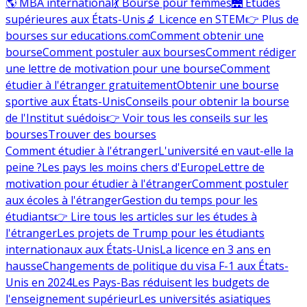
🌎 MBA international
💃 Bourse pour femmes
🌉 Études
supérieures aux États-Unis
🔬 Licence en STEM
👉 Plus de
bourses sur educations.com
Comment obtenir une
bourse
Comment postuler aux bourses
Comment rédiger
une lettre de motivation pour une bourse
Comment
étudier à l'étranger gratuitement
Obtenir une bourse
sportive aux États-Unis
Conseils pour obtenir la bourse
de l'Institut suédois
👉 Voir tous les conseils sur les
bourses
Trouver des bourses
Comment étudier à l'étranger
L'université en vaut-elle la
peine ?
Les pays les moins chers d'Europe
Lettre de
motivation pour étudier à l'étranger
Comment postuler
aux écoles à l'étranger
Gestion du temps pour les
étudiants
👉 Lire tous les articles sur les études à
l'étranger
Les projets de Trump pour les étudiants
internationaux aux États-Unis
La licence en 3 ans en
hausse
Changements de politique du visa F-1 aux États-
Unis en 2024
Les Pays-Bas réduisent les budgets de
l'enseignement supérieur
Les universités asiatiques