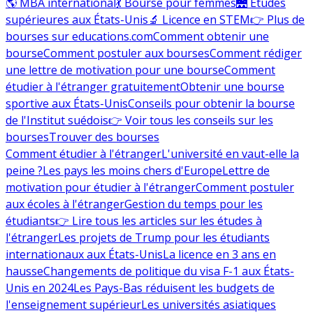
🌎 MBA international
💃 Bourse pour femmes
🌉 Études
supérieures aux États-Unis
🔬 Licence en STEM
👉 Plus de
bourses sur educations.com
Comment obtenir une
bourse
Comment postuler aux bourses
Comment rédiger
une lettre de motivation pour une bourse
Comment
étudier à l'étranger gratuitement
Obtenir une bourse
sportive aux États-Unis
Conseils pour obtenir la bourse
de l'Institut suédois
👉 Voir tous les conseils sur les
bourses
Trouver des bourses
Comment étudier à l'étranger
L'université en vaut-elle la
peine ?
Les pays les moins chers d'Europe
Lettre de
motivation pour étudier à l'étranger
Comment postuler
aux écoles à l'étranger
Gestion du temps pour les
étudiants
👉 Lire tous les articles sur les études à
l'étranger
Les projets de Trump pour les étudiants
internationaux aux États-Unis
La licence en 3 ans en
hausse
Changements de politique du visa F-1 aux États-
Unis en 2024
Les Pays-Bas réduisent les budgets de
l'enseignement supérieur
Les universités asiatiques