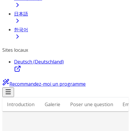
日本語
한국어
Sites locaux
Deutsch (Deutschland)
Recommandez-moi un programme
Introduction
Galerie
Poser une question
Emp