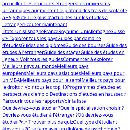
accueillent les étudiants étrangers
Les universités
britanniques augmentent le plafond des frais de scolarité
à £9,535
👉 Lire plus d'actualités sur les études à
l'étranger
Écouter maintenant
États-Unis
Espagne
France
Royaume-Uni
Allemagne
Suisse
👉 Explorer tous les pays
Guides par domaine
d'études
Guides des diplômes
Guide des bourses
Guide des
études à l'étranger
Guide des stages
Guide des études en
ligne
👉 Voir tous les guides
Commencer à explorer
Meilleurs pays au monde
Meilleurs pays
européens
Meilleurs pays asiatiques
Meilleurs pays pour
un MBA
Meilleurs pays pour la santé
Meilleurs pays pour
le droit
👉 Voir tous les top 10
Programmes d'études et
perspectives d'emploi
Destinations d'études en hausse
👉
Parcourir tous les rapports
Voir la liste
Que devriez-vous étudier ?
Quelle spécialisation choisir ?
Devriez-vous étudier à l'étranger ?
Où devriez-vous
étudier ?
👉 Trouver plus de quiz
Quel type d'étudiant
êtes-vous ?
Que faire avec un diplôme de psychologie ?