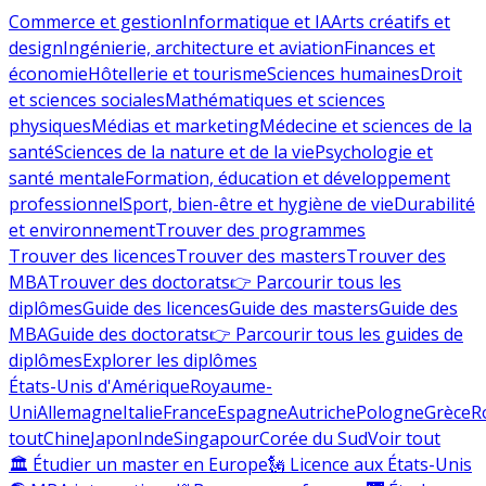
Commerce et gestion
Informatique et IA
Arts créatifs et
design
Ingénierie, architecture et aviation
Finances et
économie
Hôtellerie et tourisme
Sciences humaines
Droit
et sciences sociales
Mathématiques et sciences
physiques
Médias et marketing
Médecine et sciences de la
santé
Sciences de la nature et de la vie
Psychologie et
santé mentale
Formation, éducation et développement
professionnel
Sport, bien-être et hygiène de vie
Durabilité
et environnement
Trouver des programmes
Trouver des licences
Trouver des masters
Trouver des
MBA
Trouver des doctorats
👉 Parcourir tous les
diplômes
Guide des licences
Guide des masters
Guide des
MBA
Guide des doctorats
👉 Parcourir tous les guides de
diplômes
Explorer les diplômes
États-Unis d'Amérique
Royaume-
Uni
Allemagne
Italie
France
Espagne
Autriche
Pologne
Grèce
R
tout
Chine
Japon
Inde
Singapour
Corée du Sud
Voir tout
🏛 Étudier un master en Europe
🗽 Licence aux États-Unis