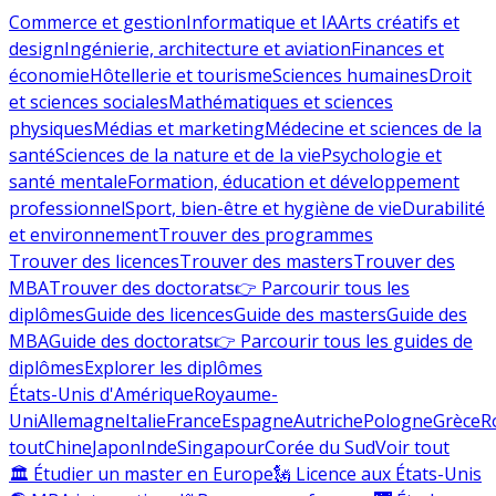
Commerce et gestion
Informatique et IA
Arts créatifs et
design
Ingénierie, architecture et aviation
Finances et
économie
Hôtellerie et tourisme
Sciences humaines
Droit
et sciences sociales
Mathématiques et sciences
physiques
Médias et marketing
Médecine et sciences de la
santé
Sciences de la nature et de la vie
Psychologie et
santé mentale
Formation, éducation et développement
professionnel
Sport, bien-être et hygiène de vie
Durabilité
et environnement
Trouver des programmes
Trouver des licences
Trouver des masters
Trouver des
MBA
Trouver des doctorats
👉 Parcourir tous les
diplômes
Guide des licences
Guide des masters
Guide des
MBA
Guide des doctorats
👉 Parcourir tous les guides de
diplômes
Explorer les diplômes
États-Unis d'Amérique
Royaume-
Uni
Allemagne
Italie
France
Espagne
Autriche
Pologne
Grèce
R
tout
Chine
Japon
Inde
Singapour
Corée du Sud
Voir tout
🏛 Étudier un master en Europe
🗽 Licence aux États-Unis