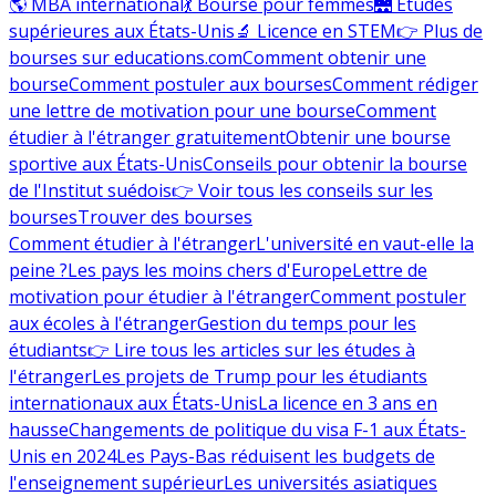
🌎 MBA international
💃 Bourse pour femmes
🌉 Études
supérieures aux États-Unis
🔬 Licence en STEM
👉 Plus de
bourses sur educations.com
Comment obtenir une
bourse
Comment postuler aux bourses
Comment rédiger
une lettre de motivation pour une bourse
Comment
étudier à l'étranger gratuitement
Obtenir une bourse
sportive aux États-Unis
Conseils pour obtenir la bourse
de l'Institut suédois
👉 Voir tous les conseils sur les
bourses
Trouver des bourses
Comment étudier à l'étranger
L'université en vaut-elle la
peine ?
Les pays les moins chers d'Europe
Lettre de
motivation pour étudier à l'étranger
Comment postuler
aux écoles à l'étranger
Gestion du temps pour les
étudiants
👉 Lire tous les articles sur les études à
l'étranger
Les projets de Trump pour les étudiants
internationaux aux États-Unis
La licence en 3 ans en
hausse
Changements de politique du visa F-1 aux États-
Unis en 2024
Les Pays-Bas réduisent les budgets de
l'enseignement supérieur
Les universités asiatiques