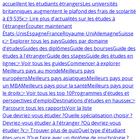
accueillent les étudiants étrangers
Les universités
britanniques augmentent le plafond des frais de scolarité
à £9,535
👉 Lire plus d'actualités sur les études à
l'étranger
Écouter maintenant
États-Unis
Espagne
France
Royaume-Uni
Allemagne
Suisse
👉 Explorer tous les pays
Guides par domaine
d'études
Guides des diplômes
Guide des bourses
Guide des
études à l'étranger
Guide des stages
Guide des études en
ligne
👉 Voir tous les guides
Commencer à explorer
Meilleurs pays au monde
Meilleurs pays
européens
Meilleurs pays asiatiques
Meilleurs pays pour
un MBA
Meilleurs pays pour la santé
Meilleurs pays pour
le droit
👉 Voir tous les top 10
Programmes d'études et
perspectives d'emploi
Destinations d'études en hausse
👉
Parcourir tous les rapports
Voir la liste
Que devriez-vous étudier ?
Quelle spécialisation choisir ?
Devriez-vous étudier à l'étranger ?
Où devriez-vous
étudier ?
👉 Trouver plus de quiz
Quel type d'étudiant
êtes-vous ?
Que faire avec un diplôme de psychologie ?