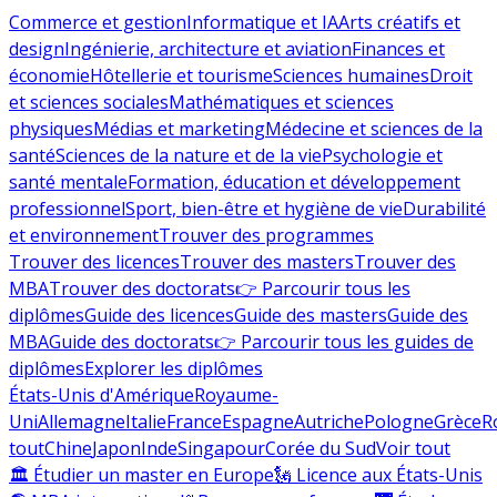
Commerce et gestion
Informatique et IA
Arts créatifs et
design
Ingénierie, architecture et aviation
Finances et
économie
Hôtellerie et tourisme
Sciences humaines
Droit
et sciences sociales
Mathématiques et sciences
physiques
Médias et marketing
Médecine et sciences de la
santé
Sciences de la nature et de la vie
Psychologie et
santé mentale
Formation, éducation et développement
professionnel
Sport, bien-être et hygiène de vie
Durabilité
et environnement
Trouver des programmes
Trouver des licences
Trouver des masters
Trouver des
MBA
Trouver des doctorats
👉 Parcourir tous les
diplômes
Guide des licences
Guide des masters
Guide des
MBA
Guide des doctorats
👉 Parcourir tous les guides de
diplômes
Explorer les diplômes
États-Unis d'Amérique
Royaume-
Uni
Allemagne
Italie
France
Espagne
Autriche
Pologne
Grèce
R
tout
Chine
Japon
Inde
Singapour
Corée du Sud
Voir tout
🏛 Étudier un master en Europe
🗽 Licence aux États-Unis