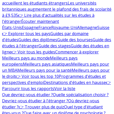
accueillent les étudiants étrangers
Les universités
britanniques augmentent le plafond des frais de scolarité
à £9,535
👉 Lire plus d'actualités sur les études à
l'étranger
Écouter maintenant
États-Unis
Espagne
France
Royaume-Uni
Allemagne
Suisse
👉 Explorer tous les pays
Guides par domaine
d'études
Guides des diplômes
Guide des bourses
Guide des
études à l'étranger
Guide des stages
Guide des études en
ligne
👉 Voir tous les guides
Commencer à explorer
Meilleurs pays au monde
Meilleurs pays
européens
Meilleurs pays asiatiques
Meilleurs pays pour
un MBA
Meilleurs pays pour la santé
Meilleurs pays pour
le droit
👉 Voir tous les top 10
Programmes d'études et
perspectives d'emploi
Destinations d'études en hausse
👉
Parcourir tous les rapports
Voir la liste
Que devriez-vous étudier ?
Quelle spécialisation choisir ?
Devriez-vous étudier à l'étranger ?
Où devriez-vous
étudier ?
👉 Trouver plus de quiz
Quel type d'étudiant
êtes-vous ?
Que faire avec un diplôme de psychologie ?