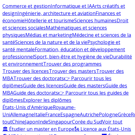
Commerce et gestion
Informatique et IA
Arts créatifs et
design
Ingénierie, architecture et aviation
Finances et
économie
Hôtellerie et tourisme
Sciences humaines
Droit
et sciences sociales
Mathématiques et sciences
physiques
Médias et marketing
Médecine et sciences de la
santé
Sciences de la nature et de la vie
Psychologie et
santé mentale
Formation, éducation et développement
professionnel
Sport, bien-être et hygiène de vie
Durabilité
et environnement
Trouver des programmes
Trouver des licences
Trouver des masters
Trouver des
MBA
Trouver des doctorats
👉 Parcourir tous les
diplômes
Guide des licences
Guide des masters
Guide des
MBA
Guide des doctorats
👉 Parcourir tous les guides de
diplômes
Explorer les diplômes
États-Unis d'Amérique
Royaume-
Uni
Allemagne
Italie
France
Espagne
Autriche
Pologne
Grèce
R
tout
Chine
Japon
Inde
Singapour
Corée du Sud
Voir tout
🏛 Étudier un master en Europe
🗽 Licence aux États-Unis