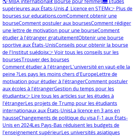
🌎 MBA international
💃 Bourse pour femmes
🌉 Études
supérieures aux États-Unis
🔬 Licence en STEM
👉 Plus de
bourses sur educations.com
Comment obtenir une
bourse
Comment postuler aux bourses
Comment rédiger
une lettre de motivation pour une bourse
Comment
étudier à l'étranger gratuitement
Obtenir une bourse
sportive aux États-Unis
Conseils pour obtenir la bourse
de l'Institut suédois
👉 Voir tous les conseils sur les
bourses
Trouver des bourses
Comment étudier à l'étranger
L'université en vaut-elle la
peine ?
Les pays les moins chers d'Europe
Lettre de
motivation pour étudier à l'étranger
Comment postuler
aux écoles à l'étranger
Gestion du temps pour les
étudiants
👉 Lire tous les articles sur les études à
l'étranger
Les projets de Trump pour les étudiants
internationaux aux États-Unis
La licence en 3 ans en
hausse
Changements de politique du visa F-1 aux États-
Unis en 2024
Les Pays-Bas réduisent les budgets de
l'enseignement supérieur
Les universités asiatiques