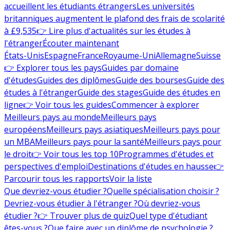
accueillent les étudiants étrangers
Les universités
britanniques augmentent le plafond des frais de scolarité
à £9,535
👉 Lire plus d'actualités sur les études à
l'étranger
Écouter maintenant
États-Unis
Espagne
France
Royaume-Uni
Allemagne
Suisse
👉 Explorer tous les pays
Guides par domaine
d'études
Guides des diplômes
Guide des bourses
Guide des
études à l'étranger
Guide des stages
Guide des études en
ligne
👉 Voir tous les guides
Commencer à explorer
Meilleurs pays au monde
Meilleurs pays
européens
Meilleurs pays asiatiques
Meilleurs pays pour
un MBA
Meilleurs pays pour la santé
Meilleurs pays pour
le droit
👉 Voir tous les top 10
Programmes d'études et
perspectives d'emploi
Destinations d'études en hausse
👉
Parcourir tous les rapports
Voir la liste
Que devriez-vous étudier ?
Quelle spécialisation choisir ?
Devriez-vous étudier à l'étranger ?
Où devriez-vous
étudier ?
👉 Trouver plus de quiz
Quel type d'étudiant
êtes-vous ?
Que faire avec un diplôme de psychologie ?